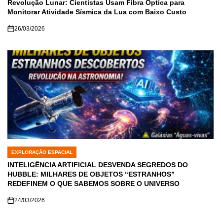
IN
Revolução Lunar: Cientistas Usam Fibra Óptica para
Monitorar Atividade Sísmica da Lua com Baixo Custo
26/03/2026
EXPLORAÇÃO ESPACIAL
POSTED
IN
INTELIGÊNCIA ARTIFICIAL DESVENDA SEGREDOS DO
HUBBLE: MILHARES DE OBJETOS “ESTRANHOS”
REDEFINEM O QUE SABEMOS SOBRE O UNIVERSO
24/03/2026