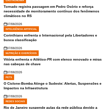
GASTRONOMIA
POSTED
IN
Tornado registra passagem em Pedro Osório e reforça
necessidade de monitoramento contínuo dos fenômenos
climáticos no RS
07/08/2026
INTELIGÊNCIA ARTIFICIAL
POSTED
IN
Corinthians enfrenta o Internacional pela Libertadores e
busca classificação
07/08/2026
NUTRIÇÃO E EXERCÍCIOS
POSTED
IN
Vitória enfrenta o Atlético-PR com elenco renovado e miras
nas cabeças de chave
07/08/2026
PETS
POSTED
IN
O Ciclone-Bomba Atinge o Sudeste: Alertas, Suspensões e
Impactos na Infraestrutura
07/08/2026
REDES SOCIAIS
POSTED
IN
Rio de Janeiro suspende aulas da rede pública devido a