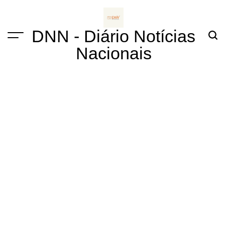
Skip
to
content
DNN - Diário Notícias
Menu
Sear
Nacionais