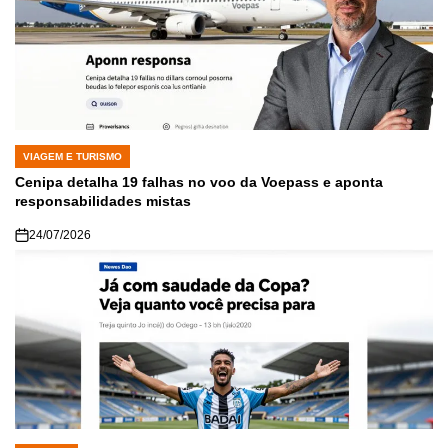
VIAGEM E TURISMO
POSTED
IN
Cenipa detalha 19 falhas no voo da Voepass e aponta
responsabilidades mistas
24/07/2026