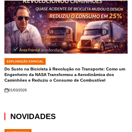
EXPLORAÇÃO ESPACIAL
POSTED
IN
Do Susto na Bicicleta à Revolução no Transporte: Como um
Engenheiro da NASA Transformou a Aerodinâmica dos
Caminhões e Reduziu o Consumo de Combustível
01/03/2026
NOVIDADES