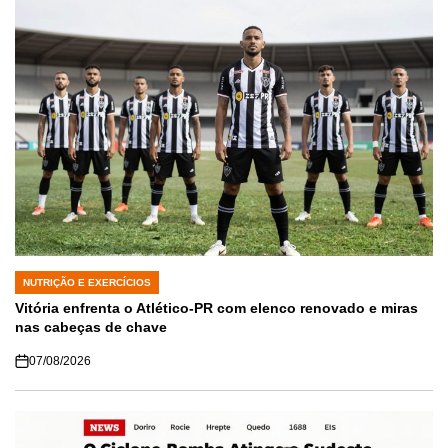
NUTRIÇÃO E EXERCÍCIOS
POSTED
IN
Vitória enfrenta o Atlético-PR com elenco renovado e miras
nas cabeças de chave
07/08/2026