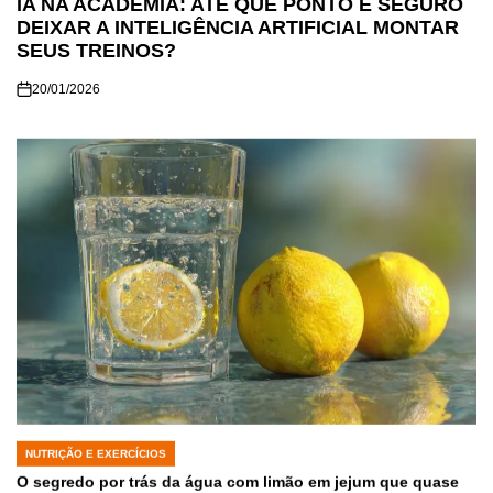
IA NA ACADEMIA: ATÉ QUE PONTO É SEGURO
DEIXAR A INTELIGÊNCIA ARTIFICIAL MONTAR
SEUS TREINOS?
20/01/2026
NUTRIÇÃO E EXERCÍCIOS
POSTED
IN
O segredo por trás da água com limão em jejum que quase