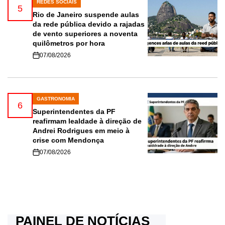
REDES SOCIAIS
POSTED
5
IN
Rio de Janeiro suspende aulas
da rede pública devido a rajadas
de vento superiores a noventa
quilômetros por hora
07/08/2026
GASTRONOMIA
POSTED
6
IN
Superintendentes da PF
reafirmam lealdade à direção de
Andrei Rodrigues em meio à
crise com Mendonça
07/08/2026
PAINEL DE NOTÍCIAS