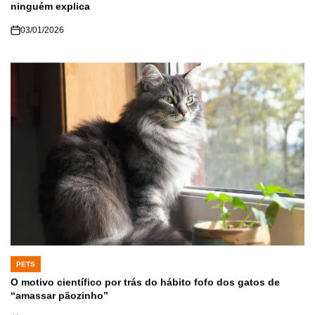
ninguém explica
03/01/2026
PETS
POSTED
IN
O motivo científico por trás do hábito fofo dos gatos de
“amassar pãozinho”