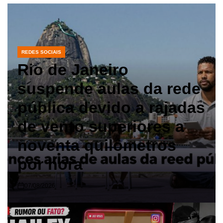
REDES SOCIAIS
POSTED
IN
Rio de Janeiro
suspende aulas da rede
pública devido a rajadas
de vento superiores a
noventa quilômetros
por hora
07/08/2026
on