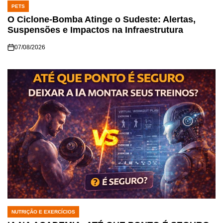
PETS
POSTED
IN
O Ciclone-Bomba Atinge o Sudeste: Alertas,
Suspensões e Impactos na Infraestrutura
07/08/2026
NUTRIÇÃO E EXERCÍCIOS
POSTED
IN