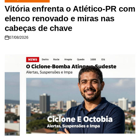
POSTED
IN
Vitória enfrenta o Atlético-PR com
elenco renovado e miras nas
cabeças de chave
07/08/2026