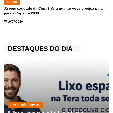
FUTEBOL
POSTED
IN
Já com saudade da Copa? Veja quanto você precisa para ir
para a Copa de 2030
19/07/2026
DESTAQUES DO DIA
EXPLORAÇÃO ESPACIAL
POSTED
IN