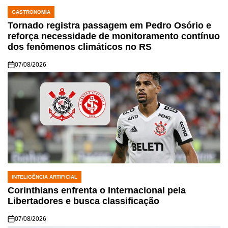
GASTRONOMIA
POSTED
IN
Tornado registra passagem em Pedro Osório e
reforça necessidade de monitoramento contínuo
dos fenômenos climáticos no RS
07/08/2026
INTELIGÊNCIA ARTIFICIAL
POSTED
IN
Corinthians enfrenta o Internacional pela
Libertadores e busca classificação
07/08/2026