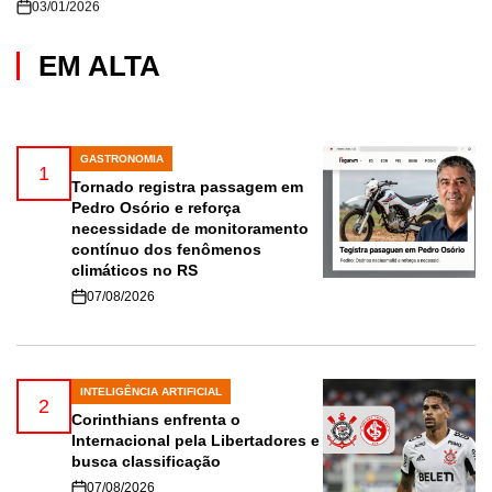
03/01/2026
EM ALTA
GASTRONOMIA
POSTED
1
IN
Tornado registra passagem em
Pedro Osório e reforça
necessidade de monitoramento
contínuo dos fenômenos
climáticos no RS
07/08/2026
INTELIGÊNCIA ARTIFICIAL
POSTED
2
IN
Corinthians enfrenta o
Internacional pela Libertadores e
busca classificação
07/08/2026