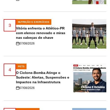
NUTRIÇÃO E EXERCÍCIOS
POSTED
3
IN
Vitória enfrenta o Atlético-PR
com elenco renovado e miras
nas cabeças de chave
07/08/2026
PETS
POSTED
4
IN
O Ciclone-Bomba Atinge o
Sudeste: Alertas, Suspensões e
Impactos na Infraestrutura
07/08/2026