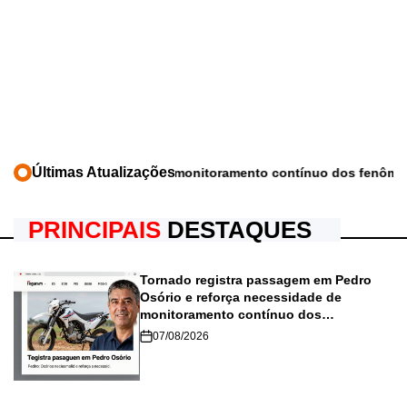
Últimas Atualizações
oramento contínuo dos fenômenos climáticos no RS
Corinthians e
PRINCIPAIS
DESTAQUES
Tornado registra passagem em Pedro
Osório e reforça necessidade de
monitoramento contínuo dos
fenômenos climáticos no RS
07/08/2026