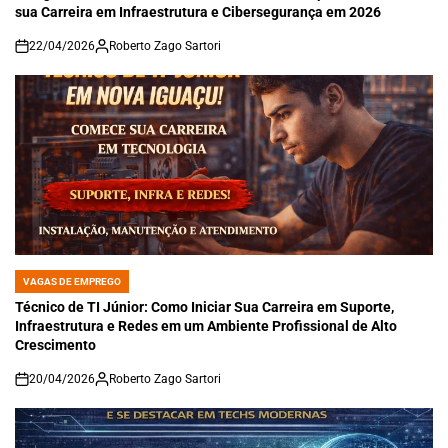
sua Carreira em Infraestrutura e Cibersegurança em 2026
22/04/2026
Roberto Zago Sartori
on
VAGAS DE EMPREGO
POSTED
IN
Técnico de TI Júnior: Como Iniciar Sua Carreira em Suporte,
Infraestrutura e Redes em um Ambiente Profissional de Alto
Crescimento
20/04/2026
Roberto Zago Sartori
on