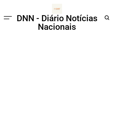
Skip
to
content
DNN - Diário Notícias
Menu
Sear
Nacionais