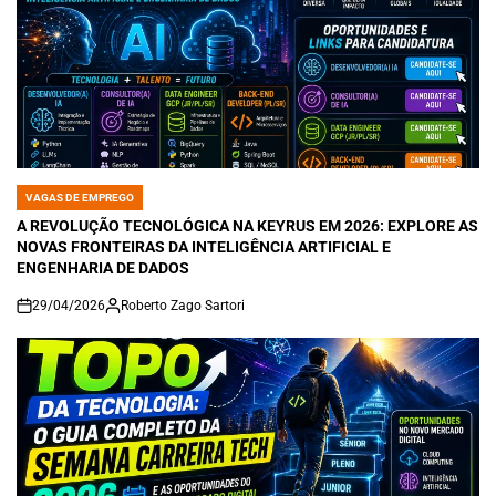
VAGAS DE EMPREGO
POSTED
IN
A REVOLUÇÃO TECNOLÓGICA NA KEYRUS EM 2026: EXPLORE AS
NOVAS FRONTEIRAS DA INTELIGÊNCIA ARTIFICIAL E
ENGENHARIA DE DADOS
29/04/2026
Roberto Zago Sartori
on