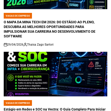
VAGAS DE EMPREGO
POSTED
IN
O MAPA DA MINA TECH EM 2026: DO ESTÁGIO AO PLENO,
DESCUBRA AS MELHORES OPORTUNIDADES PARA
IMPULSIONAR SUA CARREIRA NO DESENVOLVIMENTO DE
SOFTWARE
29/04/2026
Thaisa Zago Sartori
on
VAGAS DE EMPREGO
POSTED
IN
Estágio em Redes e SOC na Vectra: O Guia Completo Para Iniciar