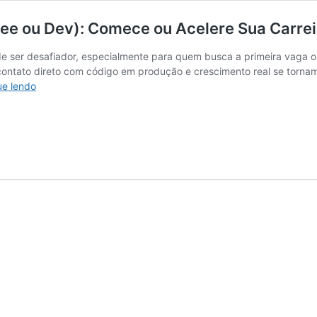
nee ou Dev): Comece ou Acelere Sua Carre
e ser desafiador, especialmente para quem busca a primeira vaga ou 
ontato direto com código em produção e crescimento real se tornam
Desenvolvedor
ue lendo
Fullstack
(Estágio,
Trainee
ou
Dev):
Comece
ou
Acelere
Sua
Carreira
na
AutoU