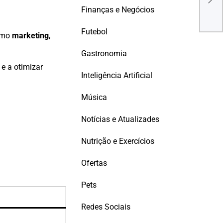
Des
Finanças e Negócios
Set
Pag
Futebol
como
marketing
,
Gastronomia
e a otimizar
Inteligência Artificial
Música
Notícias e Atualizades
Nutrição e Exercícios
Ofertas
Pets
Redes Sociais