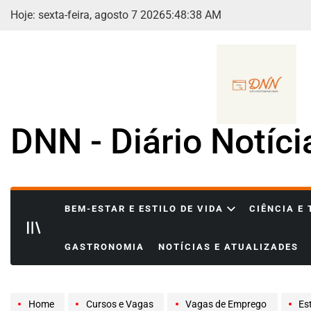
Skip
Hoje: sexta-feira, agosto 7 2026
5
:
48
:
39
AM
to
content
DNN - Diário Notíc
BEM-ESTAR E ESTILO DE VIDA
CIÊNCIA E
GASTRONOMIA
NOTÍCIAS E ATUALIZADES
Home
Cursos e Vagas
Vagas de Emprego
Estági