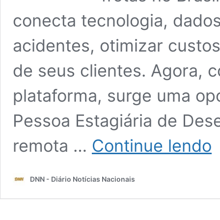
conecta tecnologia, dados
acidentes, otimizar custo
de seus clientes. Agora, 
plataforma, surge uma op
Pessoa Estagiária de Des
ES
remota …
Continue lendo
E
D
N
DNN - Diário Notícias Nacionais
IN
A
O
R