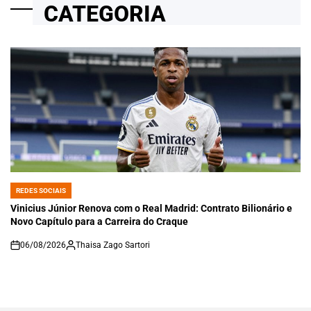
CATEGORIA
REDES SOCIAIS
POSTED
IN
Vinicius Júnior Renova com o Real Madrid: Contrato Bilionário e
Novo Capítulo para a Carreira do Craque
06/08/2026
Thaisa Zago Sartori
on