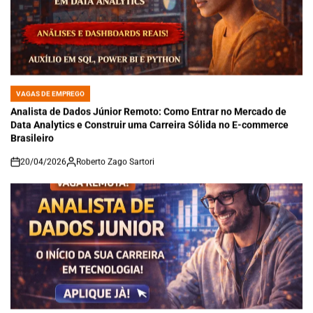
VAGAS DE EMPREGO
POSTED
IN
Analista de Dados Júnior Remoto: Como Entrar no Mercado de
Data Analytics e Construir uma Carreira Sólida no E-commerce
Brasileiro
20/04/2026
Roberto Zago Sartori
on