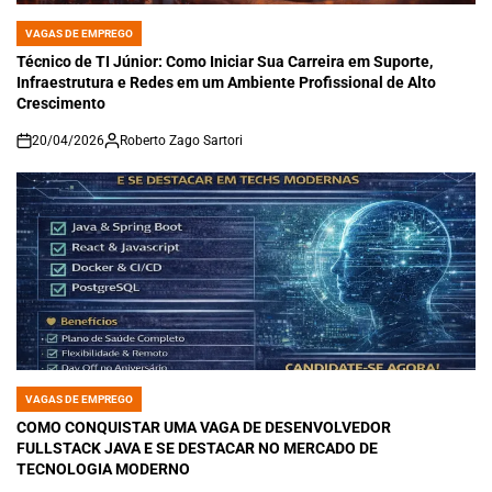
VAGAS DE EMPREGO
POSTED
IN
Técnico de TI Júnior: Como Iniciar Sua Carreira em Suporte,
Infraestrutura e Redes em um Ambiente Profissional de Alto
Crescimento
20/04/2026
Roberto Zago Sartori
on
VAGAS DE EMPREGO
POSTED
IN
COMO CONQUISTAR UMA VAGA DE DESENVOLVEDOR
FULLSTACK JAVA E SE DESTACAR NO MERCADO DE
TECNOLOGIA MODERNO