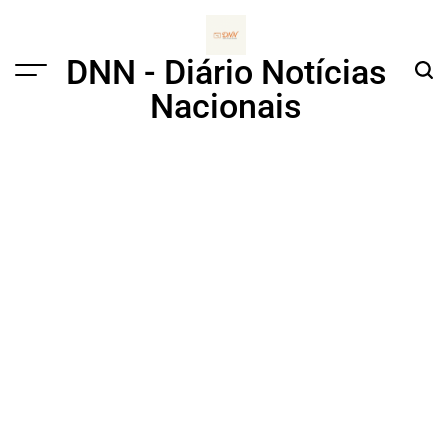
Skip
to
content
DNN - Diário Notícias
Menu
Sear
Nacionais