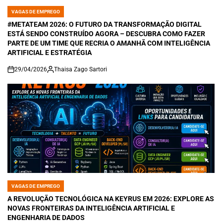
VAGAS DE EMPREGO
POSTED
IN
#METATEAM 2026: O FUTURO DA TRANSFORMAÇÃO DIGITAL
ESTÁ SENDO CONSTRUÍDO AGORA – DESCUBRA COMO FAZER
PARTE DE UM TIME QUE RECRIA O AMANHÃ COM INTELIGÊNCIA
ARTIFICIAL E ESTRATÉGIA
29/04/2026
Thaisa Zago Sartori
on
VAGAS DE EMPREGO
POSTED
IN
A REVOLUÇÃO TECNOLÓGICA NA KEYRUS EM 2026: EXPLORE AS
NOVAS FRONTEIRAS DA INTELIGÊNCIA ARTIFICIAL E
ENGENHARIA DE DADOS