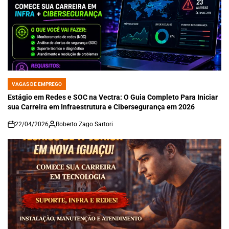
VAGAS DE EMPREGO
POSTED
IN
Estágio em Redes e SOC na Vectra: O Guia Completo Para Iniciar
sua Carreira em Infraestrutura e Cibersegurança em 2026
22/04/2026
Roberto Zago Sartori
on