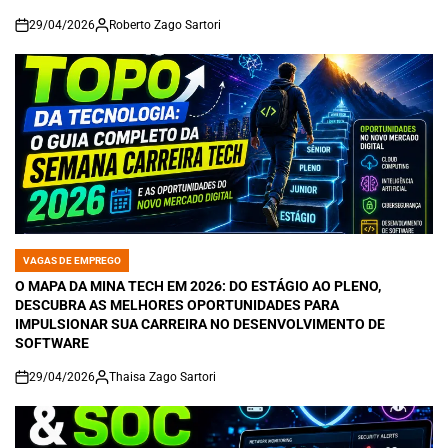
29/04/2026
Roberto Zago Sartori
on
VAGAS DE EMPREGO
POSTED
IN
O MAPA DA MINA TECH EM 2026: DO ESTÁGIO AO PLENO,
DESCUBRA AS MELHORES OPORTUNIDADES PARA
IMPULSIONAR SUA CARREIRA NO DESENVOLVIMENTO DE
SOFTWARE
29/04/2026
Thaisa Zago Sartori
on