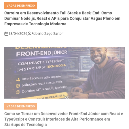
IN
Carreira em Desenvolvimento Full Stack e Back-End: Como
Dominar Node.js, React e APIs para Conquistar Vagas Pleno em
Empresas de Tecnologia Moderna
18/04/2026
Roberto Zago Sartori
on
VAGAS DE EMPREGO
POSTED
IN
Como se Tornar um Desenvolvedor Front-End Júnior com React e
TypeScript e Construir Interfaces de Alta Performance em
Startups de Tecnologia
18/04/2026
Thaisa Zago Sartori
on