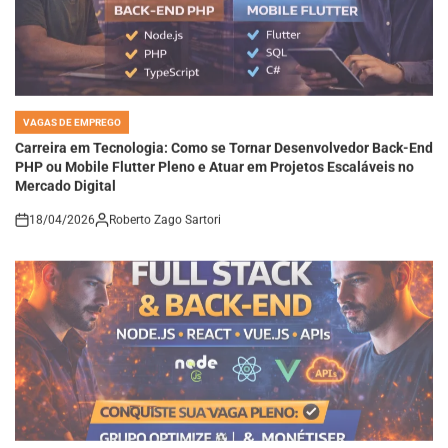
VAGAS DE EMPREGO
POSTED
IN
Carreira em Tecnologia: Como se Tornar Desenvolvedor Back-End
PHP ou Mobile Flutter Pleno e Atuar em Projetos Escaláveis no
Mercado Digital
18/04/2026
Roberto Zago Sartori
on
VAGAS DE EMPREGO
POSTED