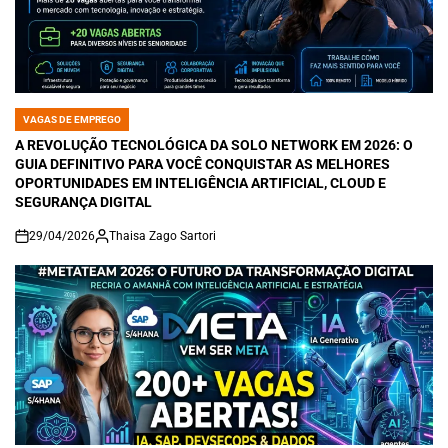
VAGAS DE EMPREGO
POSTED
IN
A REVOLUÇÃO TECNOLÓGICA DA SOLO NETWORK EM 2026: O
GUIA DEFINITIVO PARA VOCÊ CONQUISTAR AS MELHORES
OPORTUNIDADES EM INTELIGÊNCIA ARTIFICIAL, CLOUD E
SEGURANÇA DIGITAL
29/04/2026
Thaisa Zago Sartori
on