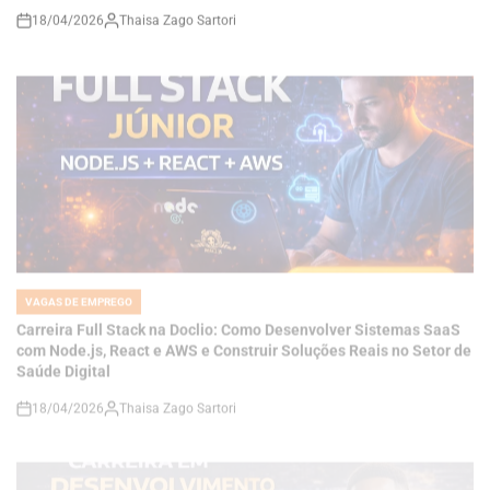
VAGAS DE EMPREGO
POSTED
IN
Carreira Full Stack na Doclio: Como Desenvolver Sistemas SaaS
com Node.js, React e AWS e Construir Soluções Reais no Setor de
Saúde Digital
18/04/2026
Thaisa Zago Sartori
on