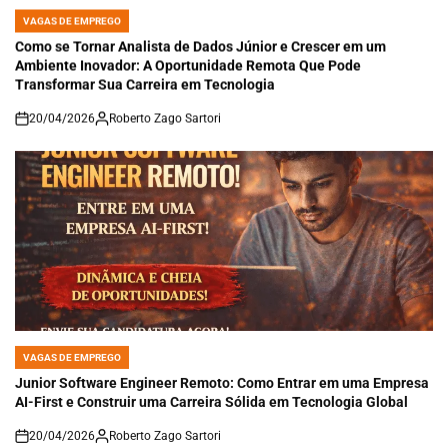
VAGAS DE EMPREGO
POSTED
IN
Como se Tornar Analista de Dados Júnior e Crescer em um
Ambiente Inovador: A Oportunidade Remota Que Pode
Transformar Sua Carreira em Tecnologia
20/04/2026
Roberto Zago Sartori
on
VAGAS DE EMPREGO
POSTED
IN
Junior Software Engineer Remoto: Como Entrar em uma Empresa
AI-First e Construir uma Carreira Sólida em Tecnologia Global
20/04/2026
Roberto Zago Sartori
on