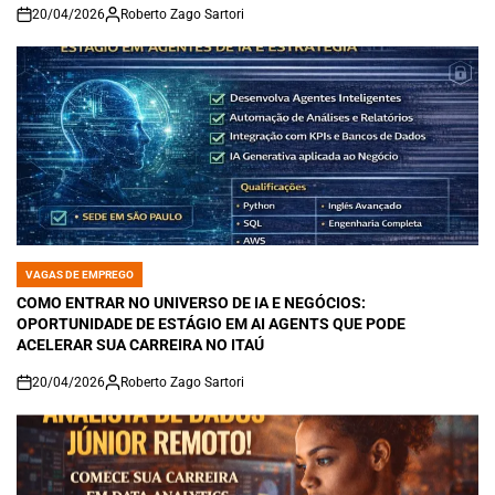
20/04/2026
Roberto Zago Sartori
on
VAGAS DE EMPREGO
POSTED
IN
COMO ENTRAR NO UNIVERSO DE IA E NEGÓCIOS:
OPORTUNIDADE DE ESTÁGIO EM AI AGENTS QUE PODE
ACELERAR SUA CARREIRA NO ITAÚ
20/04/2026
Roberto Zago Sartori
on