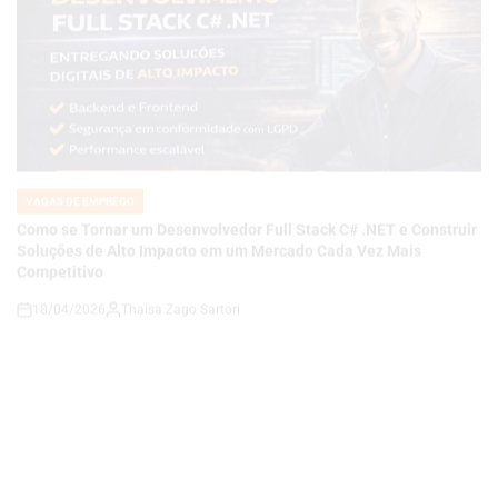
VAGAS DE EMPREGO
POSTED
IN
Como se Tornar um Desenvolvedor Full Stack C# .NET e Construir
Soluções de Alto Impacto em um Mercado Cada Vez Mais
Competitivo
18/04/2026
Thaisa Zago Sartori
on
VAGAS DE EMPREGO
POSTED
IN