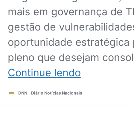
mais em governança de TI,
gestão de vulnerabilidad
oportunidade estratégica p
pleno que desejam consoli
Vaga
Continue lendo
de
Segurança
da
DNN - Diário Notícias Nacionais
Informação
Pleno
em
SP:
Salário
de
R$