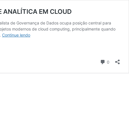
E ANALÍTICA EM CLOUD
alista de Governança de Dados ocupa posição central para
 projetos modernos de cloud computing, principalmente quando
ANALISTA
 …
Continue lendo
DE
GOVERNANÇA
DE
DADOS
Comentári
0
PAPEL
ESTRATÉGICO
NA
CONFIABILIDADE
ANALÍTICA
EM
CLOUD