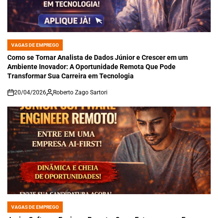
VAGAS DE EMPREGO
POSTED
IN
Como se Tornar Analista de Dados Júnior e Crescer em um
Ambiente Inovador: A Oportunidade Remota Que Pode
Transformar Sua Carreira em Tecnologia
20/04/2026
Roberto Zago Sartori
on
VAGAS DE EMPREGO
POSTED
IN