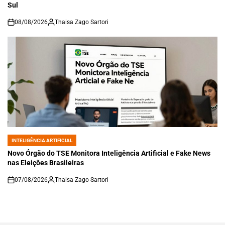
Sul
08/08/2026
Thaisa Zago Sartori
on
INTELIGÊNCIA ARTIFICIAL
POSTED
IN
Novo Órgão do TSE Monitora Inteligência Artificial e Fake News
nas Eleições Brasileiras
07/08/2026
Thaisa Zago Sartori
on