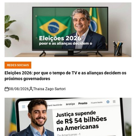
REDES SOCIAIS
POSTED
IN
Eleições 2026: por que o tempo de TV e as alianças decidem os
próximos governadores
08/08/2026
Thaisa Zago Sartori
on