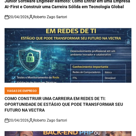
Junior Software Engineer Remoto: Como Entrar em uma Empresa
AI-First e Construir uma Carreira Sólida em Tecnologia Global
20/04/2026
Roberto Zago Sartori
on
VAGAS DE EMPREGO
POSTED
IN
COMO CONSTRUIR UMA CARREIRA EM REDES DE TI:
OPORTUNIDADE DE ESTÁGIO QUE PODE TRANSFORMAR SEU
FUTURO NA VECTRA
20/04/2026
Roberto Zago Sartori
on