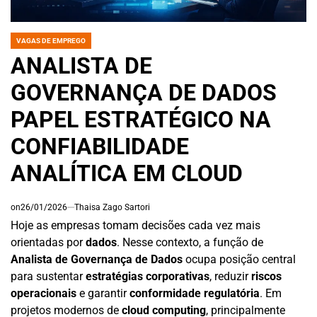
VAGAS DE EMPREGO
POSTED
IN
ANALISTA DE
GOVERNANÇA DE DADOS
PAPEL ESTRATÉGICO NA
CONFIABILIDADE
ANALÍTICA EM CLOUD
on
26/01/2026
Thaisa Zago Sartori
Hoje as empresas tomam decisões cada vez mais
orientadas por
dados
. Nesse contexto, a função de
Analista de Governança de Dados
ocupa posição central
para sustentar
estratégias corporativas
, reduzir
riscos
operacionais
e garantir
conformidade regulatória
. Em
projetos modernos de
cloud computing
, principalmente