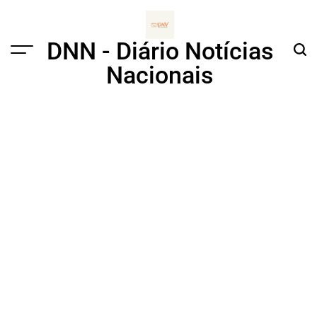
Skip
to
content
DNN - Diário Notícias
Menu
Sear
Nacionais