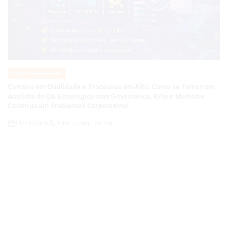
VAGAS DE EMPREGO
POSTED
IN
Carreira em Qualidade e Processos em Alta: Como se Tornar um
Analista de QA Estratégico com Governança, KPIs e Melhoria
Contínua em Ambientes Corporativos
14/04/2026
Roberto Zago Sartori
on
VAGAS DE EMPREGO
POSTED
IN
COMO SE TORNAR UM ANALISTA DE QA JÚNIOR E CONSTRUIR
UMA CARREIRA EM QUALIDADE DE SOFTWARE EM UMA
EMPRESA DE TECNOLOGIA E ENERGIA EM EXPANSÃO