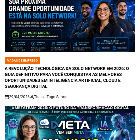
VAGAS DE EMPREGO
POSTED
IN
A REVOLUÇÃO TECNOLÓGICA DA SOLO NETWORK EM 2026: O
GUIA DEFINITIVO PARA VOCÊ CONQUISTAR AS MELHORES
OPORTUNIDADES EM INTELIGÊNCIA ARTIFICIAL, CLOUD E
SEGURANÇA DIGITAL
29/04/2026
Thaisa Zago Sartori
on