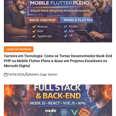
VAGAS DE EMPREGO
POSTED
IN
Carreira em Tecnologia: Como se Tornar Desenvolvedor Back-End
PHP ou Mobile Flutter Pleno e Atuar em Projetos Escaláveis no
Mercado Digital
18/04/2026
Roberto Zago Sartori
on