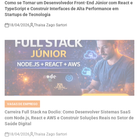
Startups de Tecnologia
18/04/2026
Thaisa Zago Sartori
on
VAGAS DE EMPREGO
POSTED
IN
Carreira Full Stack na Doclio: Como Desenvolver Sistemas SaaS
com Node.js, React e AWS e Construir Soluções Reais no Setor de
Saúde Digital
18/04/2026
Thaisa Zago Sartori
on