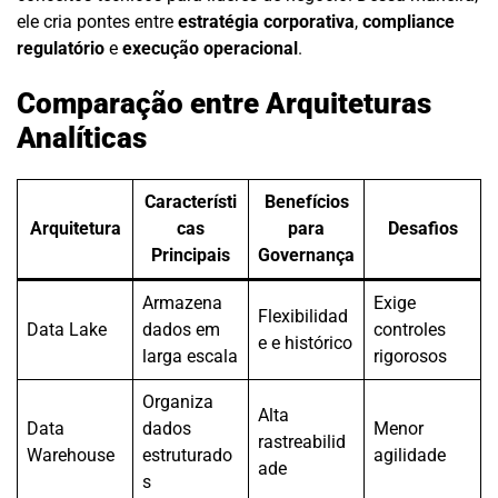
ele cria pontes entre
estratégia corporativa
,
compliance
regulatório
e
execução operacional
.
Comparação entre Arquiteturas
Analíticas
Característi
Benefícios
Arquitetura
cas
para
Desafios
Principais
Governança
Armazena
Exige
Flexibilidad
Data Lake
dados em
controles
e e histórico
larga escala
rigorosos
Organiza
Alta
Data
dados
Menor
rastreabilid
Warehouse
estruturado
agilidade
ade
s