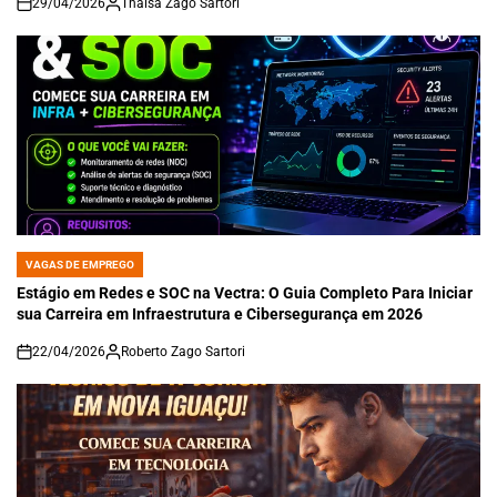
29/04/2026
Thaisa Zago Sartori
on
VAGAS DE EMPREGO
POSTED
IN
Estágio em Redes e SOC na Vectra: O Guia Completo Para Iniciar
sua Carreira em Infraestrutura e Cibersegurança em 2026
22/04/2026
Roberto Zago Sartori
on