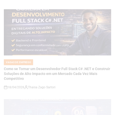
VAGAS DE EMPREGO
POSTED
IN
Como se Tornar um Desenvolvedor Full Stack C# .NET e Construir
Soluções de Alto Impacto em um Mercado Cada Vez Mais
Competitivo
18/04/2026
Thaisa Zago Sartori
on