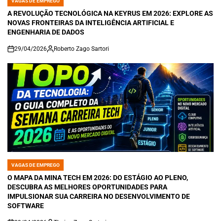
VAGAS DE EMPREGO
POSTED
IN
A REVOLUÇÃO TECNOLÓGICA NA KEYRUS EM 2026: EXPLORE AS
NOVAS FRONTEIRAS DA INTELIGÊNCIA ARTIFICIAL E
ENGENHARIA DE DADOS
29/04/2026
Roberto Zago Sartori
on
VAGAS DE EMPREGO
POSTED
IN
O MAPA DA MINA TECH EM 2026: DO ESTÁGIO AO PLENO,
DESCUBRA AS MELHORES OPORTUNIDADES PARA
IMPULSIONAR SUA CARREIRA NO DESENVOLVIMENTO DE
SOFTWARE