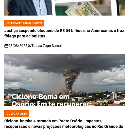
NOTÍCIAS E ATUALIZADES
POSTED
IN
Justiça suspende bloqueio de R$ 54 bilhões na Americanas e traz
fôlego para acionistas
08/08/2026
Thaisa Zago Sartori
on
CULTURA GEEK
POSTED
IN
Ciclone-bomba e tornado em Pedro Osório: impactos,
recuperação e novas projeções meteorológicas no Rio Grande do