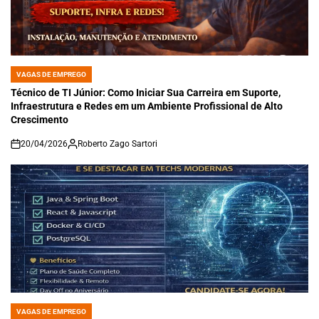
VAGAS DE EMPREGO
POSTED
IN
Técnico de TI Júnior: Como Iniciar Sua Carreira em Suporte,
Infraestrutura e Redes em um Ambiente Profissional de Alto
Crescimento
20/04/2026
Roberto Zago Sartori
on
VAGAS DE EMPREGO
POSTED