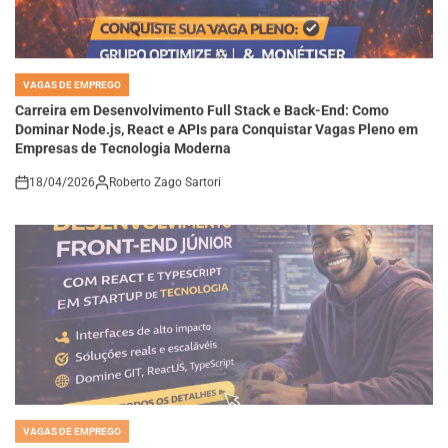
VAGAS DE EMPREGO
POSTED
IN
Carreira em Desenvolvimento Full Stack e Back-End: Como
Dominar Node.js, React e APIs para Conquistar Vagas Pleno em
Empresas de Tecnologia Moderna
18/04/2026
Roberto Zago Sartori
on
VAGAS DE EMPREGO
POSTED
IN
Como se Tornar um Desenvolvedor Front-End Júnior com React e
TypeScript e Construir Interfaces de Alta Performance em