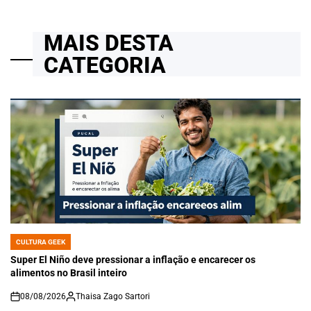
MAIS DESTA
CATEGORIA
CULTURA GEEK
POSTED
IN
Super El Niño deve pressionar a inflação e encarecer os
alimentos no Brasil inteiro
08/08/2026
Thaisa Zago Sartori
on