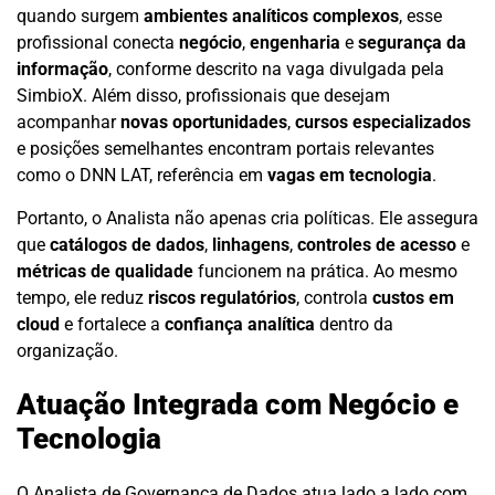
quando surgem
ambientes analíticos complexos
, esse
profissional conecta
negócio
,
engenharia
e
segurança da
informação
, conforme descrito na vaga divulgada pela
SimbioX. Além disso, profissionais que desejam
acompanhar
novas oportunidades
,
cursos especializados
e posições semelhantes encontram portais relevantes
como o
DNN LAT
, referência em
vagas em tecnologia
.
Portanto, o Analista não apenas cria políticas. Ele assegura
que
catálogos de dados
,
linhagens
,
controles de acesso
e
métricas de qualidade
funcionem na prática. Ao mesmo
tempo, ele reduz
riscos regulatórios
, controla
custos em
cloud
e fortalece a
confiança analítica
dentro da
organização.
Atuação Integrada com Negócio e
Tecnologia
O Analista de Governança de Dados atua lado a lado com