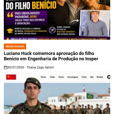
REDES SOCIAIS
POSTED
IN
Luciano Huck comemora aprovação do filho
Benício em Engenharia de Produção no Insper
30/07/2026
Thaisa Zago Sartori
on