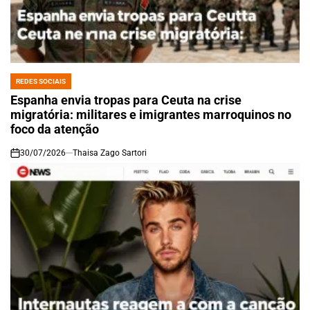
REDES SOCIAIS
POSTED
IN
Espanha envia tropas para Ceuta na crise
migratória: militares e imigrantes marroquinos no
foco da atenção
30/07/2026
Thaisa Zago Sartori
on