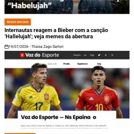
REDES SOCIAIS
POSTED
IN
Internautas reagem a Bieber com a canção
‘Hallelujah’; veja memes da abertura
19/07/2026
Thaisa Zago Sartori
on