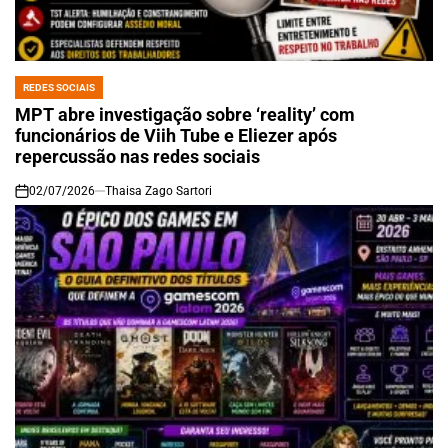
REDES SOCIAIS
POSTED
IN
MPT abre investigação sobre ‘reality’ com
funcionários de Viih Tube e Eliezer após
repercussão nas redes sociais
02/07/2026
Thaisa Zago Sartori
on