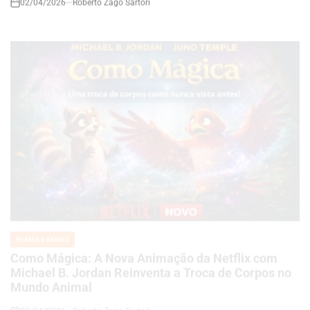
FILMES E SÉRIES
POSTED
IN
Como Mágica: A Nova Animação da Netflix com
Michael B. Jordan Reinventa a Troca de Corpos no
Mundo Animal
02/04/2026
Roberto Zago Sartori
on