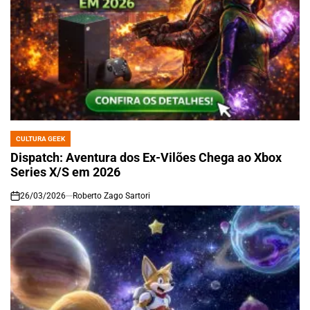
CULTURA GEEK
POSTED
IN
Dispatch: Aventura dos Ex-Vilões Chega ao Xbox
Series X/S em 2026
26/03/2026
Roberto Zago Sartori
on