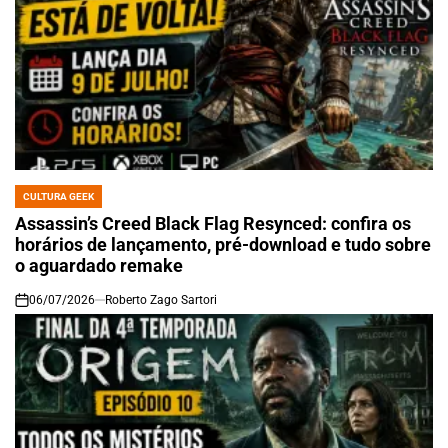
CULTURA GEEK
POSTED
IN
Assassin’s Creed Black Flag Resynced: confira os
horários de lançamento, pré-download e tudo sobre
o aguardado remake
06/07/2026
Roberto Zago Sartori
on