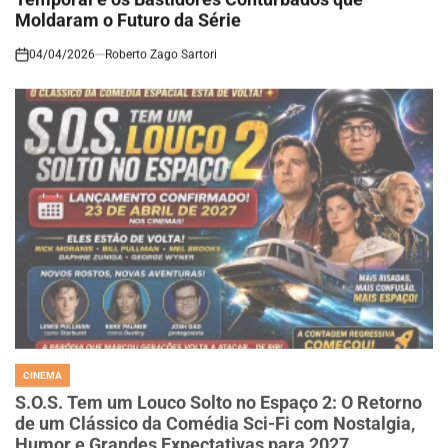
Moldaram o Futuro da Série
04/04/2026
Roberto Zago Sartori
on
CINEMA
POSTED
IN
S.O.S. Tem um Louco Solto no Espaço 2: O Retorno
de um Clássico da Comédia Sci-Fi com Nostalgia,
Humor e Grandes Expectativas para 2027
04/04/2026
Roberto Zago Sartori