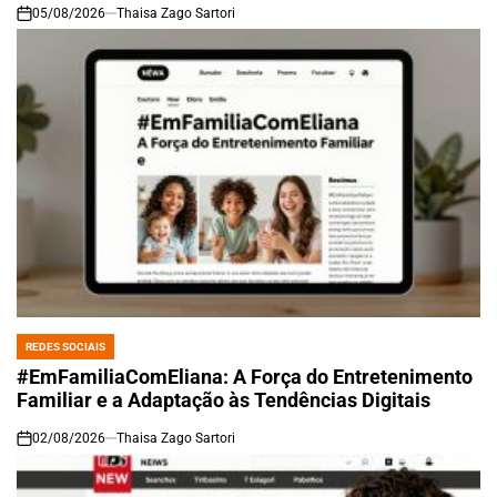
05/08/2026
Thaisa Zago Sartori
on
REDES SOCIAIS
POSTED
IN
#EmFamiliaComEliana: A Força do Entretenimento
Familiar e a Adaptação às Tendências Digitais
02/08/2026
Thaisa Zago Sartori
on