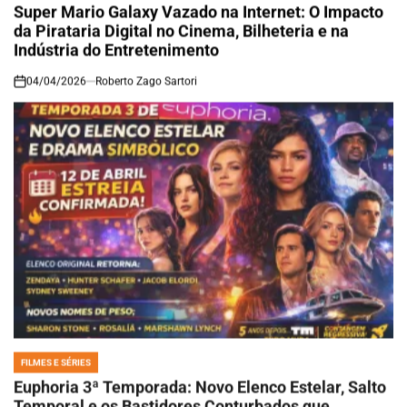
IN
Super Mario Galaxy Vazado na Internet: O Impacto
da Pirataria Digital no Cinema, Bilheteria e na
Indústria do Entretenimento
04/04/2026
Roberto Zago Sartori
on
FILMES E SÉRIES
POSTED
IN
Euphoria 3ª Temporada: Novo Elenco Estelar, Salto
Temporal e os Bastidores Conturbados que