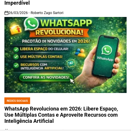
Imperdível
26/03/2026
Roberto Zago Sartori
on
REDES SOCIAIS
POSTED
IN
WhatsApp Revoluciona em 2026: Libere Espaço,
Use Múltiplas Contas e Aproveite Recursos com
Inteligência Artificial
26/03/2026
Roberto Zago Sartori