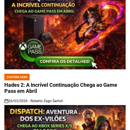
CULTURA GEEK
POSTED
IN
Hades 2: A Incrível Continuação Chega ao Game
Pass em Abril
26/03/2026
Roberto Zago Sartori
on