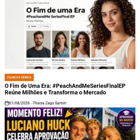
FILMES E SÉRIES
POSTED
IN
O Fim de Uma Era: #PeachAndMeSeriesFinalEP
Reúne Milhões e Transforma o Mercado
01/08/2026
Thaisa Zago Sartori
on