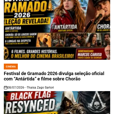
CINEMA
POSTED
IN
Festival de Gramado 2026 divulga seleção oficial
com “Antártida” e filme sobre Chorão
08/07/2026
Thaisa Zago Sartori
on