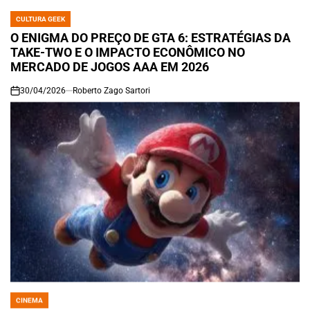
CULTURA GEEK
POSTED
IN
O ENIGMA DO PREÇO DE GTA 6: ESTRATÉGIAS DA
TAKE-TWO E O IMPACTO ECONÔMICO NO
MERCADO DE JOGOS AAA EM 2026
30/04/2026
Roberto Zago Sartori
on
CINEMA
POSTED