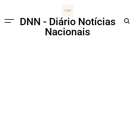
Skip
to
content
DNN - Diário Notícias
Menu
Sear
Nacionais