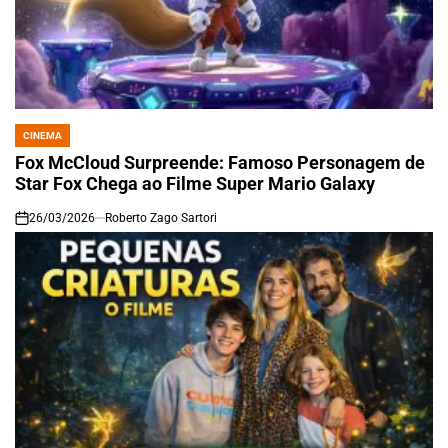
CINEMA
POSTED
IN
Fox McCloud Surpreende: Famoso Personagem de
Star Fox Chega ao Filme Super Mario Galaxy
26/03/2026
Roberto Zago Sartori
on