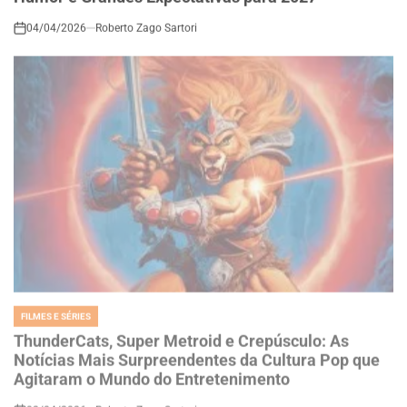
on
FILMES E SÉRIES
POSTED
IN
ThunderCats, Super Metroid e Crepúsculo: As
Notícias Mais Surpreendentes da Cultura Pop que
Agitaram o Mundo do Entretenimento
02/04/2026
Roberto Zago Sartori
on