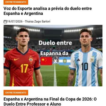
ENTRETENIMENTO
POSTED
IN
Voz do Esporte analisa a prévia do duelo entre
Espanha e Argentina
19/07/2026
Thaisa Zago Sartori
on
ENTRETENIMENTO
POSTED
IN
Espanha x Argentina na Final da Copa de 2026: O
Duelo Entre Professor e Aluno