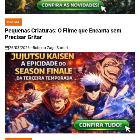
CINEMA
POSTED
IN
Pequenas Criaturas: O Filme que Encanta sem
Precisar Gritar
26/03/2026
Roberto Zago Sartori
on