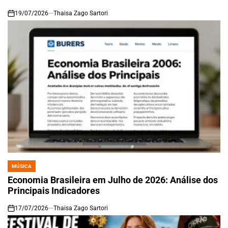
19/07/2026
Thaisa Zago Sartori
on
MÚSICA
POSTED
IN
Economia Brasileira em Julho de 2026: Análise dos
Principais Indicadores
17/07/2026
Thaisa Zago Sartori
on