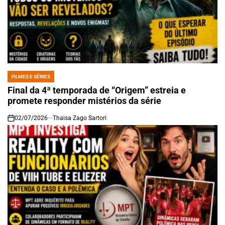
FILMES E SÉRIES
POSTED
IN
Final da 4ª temporada de “Origem” estreia e
promete responder mistérios da série
02/07/2026
Thaisa Zago Sartori
on