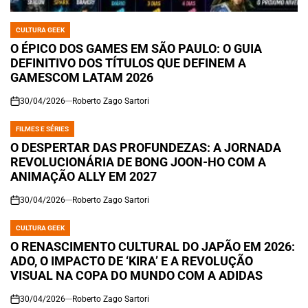
CULTURA GEEK
POSTED
IN
O ÉPICO DOS GAMES EM SÃO PAULO: O GUIA
DEFINITIVO DOS TÍTULOS QUE DEFINEM A
GAMESCOM LATAM 2026
30/04/2026
Roberto Zago Sartori
on
FILMES E SÉRIES
POSTED
IN
O DESPERTAR DAS PROFUNDEZAS: A JORNADA
REVOLUCIONÁRIA DE BONG JOON-HO COM A
ANIMAÇÃO ALLY EM 2027
30/04/2026
Roberto Zago Sartori
on
CULTURA GEEK
POSTED
IN
O RENASCIMENTO CULTURAL DO JAPÃO EM 2026:
ADO, O IMPACTO DE ‘KIRA’ E A REVOLUÇÃO
VISUAL NA COPA DO MUNDO COM A ADIDAS
30/04/2026
Roberto Zago Sartori
on