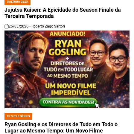
CULTURA GEEK
POSTED
IN
Jujutsu Kaisen: A Epicidade do Season Finale da
Terceira Temporada
26/03/2026
Roberto Zago Sartori
on
FILMES E SÉRIES
POSTED
IN
Ryan Gosling e os Diretores de Tudo em Todo o
Lugar ao Mesmo Tempo: Um Novo Filme