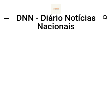
Skip
to
content
DNN - Diário Notícias
Menu
Sear
Nacionais