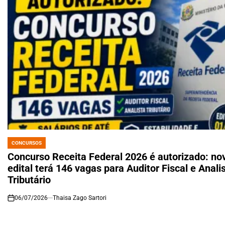
CONCURSOS
POSTED
IN
Concurso Receita Federal 2026 é autorizado: no
edital terá 146 vagas para Auditor Fiscal e Anali
Tributário
06/07/2026
Thaisa Zago Sartori
on