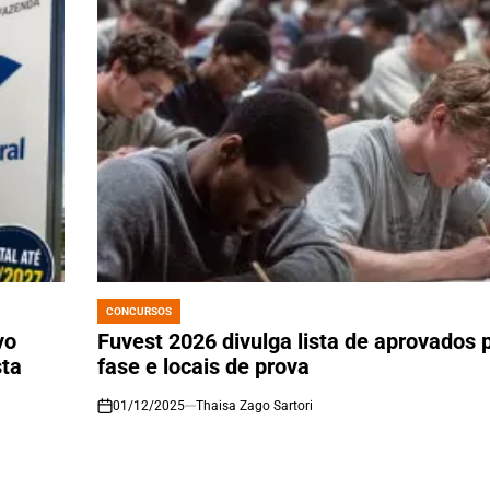
CONCURSOS
POSTED
IN
vo
Fuvest 2026 divulga lista de aprovados
sta
fase e locais de prova
01/12/2025
Thaisa Zago Sartori
on