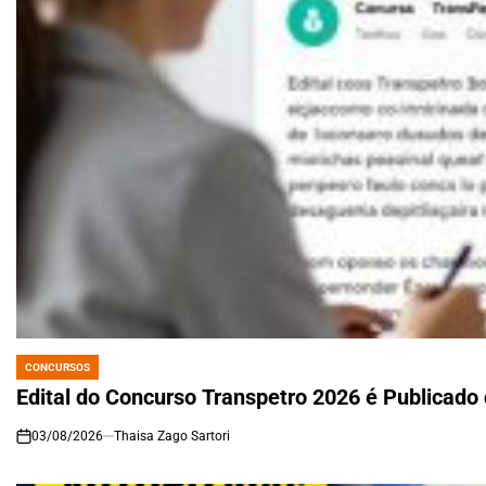
CONCURSOS
POSTED
IN
Edital do Concurso Transpetro 2026 é Publicad
03/08/2026
Thaisa Zago Sartori
on