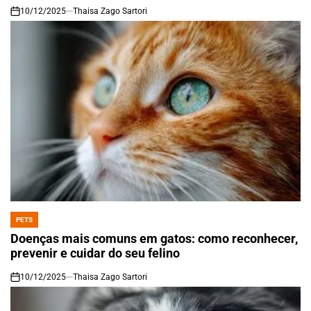
Estar para Seu Animal
10/12/2025
Thaisa Zago Sartori
on
PETS
POSTED
IN
Doenças mais comuns em gatos: como reconhecer,
prevenir e cuidar do seu felino
10/12/2025
Thaisa Zago Sartori
on