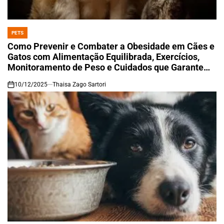
PETS
POSTED
IN
Como Prevenir e Combater a Obesidade em Cães e
Gatos com Alimentação Equilibrada, Exercícios,
Monitoramento de Peso e Cuidados que Garantem
Saúde e Qualidade de Vida
10/12/2025
Thaisa Zago Sartori
on