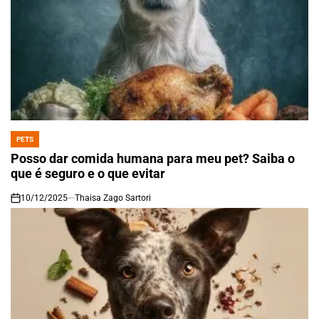
PETS
POSTED
IN
Posso dar comida humana para meu pet? Saiba o
que é seguro e o que evitar
10/12/2025
Thaisa Zago Sartori
on