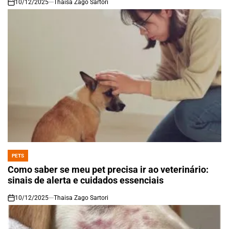
10/12/2025
Thaisa Zago Sartori
on
PETS
POSTED
IN
Como saber se meu pet precisa ir ao veterinário:
sinais de alerta e cuidados essenciais
10/12/2025
Thaisa Zago Sartori
on