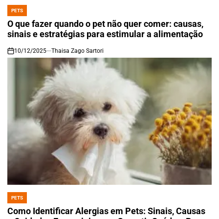
PETS
POSTED
IN
O que fazer quando o pet não quer comer: causas,
sinais e estratégias para estimular a alimentação
10/12/2025
Thaisa Zago Sartori
on
PETS
POSTED
IN
Como Identificar Alergias em Pets: Sinais, Causas