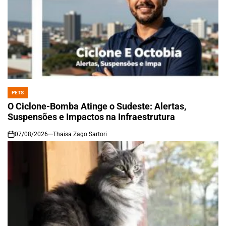
PETS
POSTED
IN
O Ciclone-Bomba Atinge o Sudeste: Alertas,
Suspensões e Impactos na Infraestrutura
07/08/2026
Thaisa Zago Sartori
on