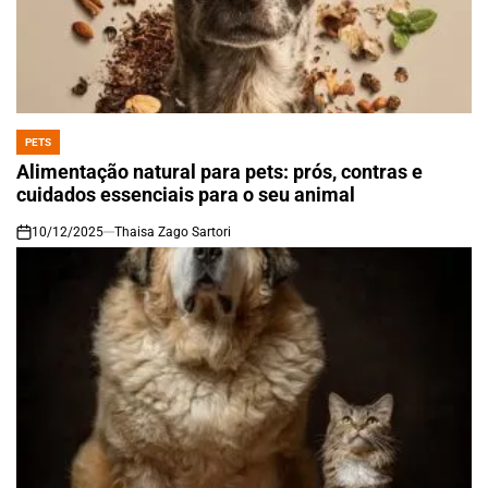
PETS
POSTED
IN
Alimentação natural para pets: prós, contras e
cuidados essenciais para o seu animal
10/12/2025
Thaisa Zago Sartori
on