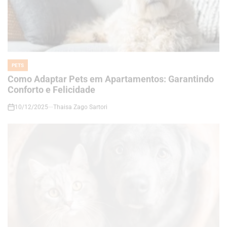
PETS
POSTED
IN
Como Adaptar Pets em Apartamentos: Garantindo
Conforto e Felicidade
10/12/2025
Thaisa Zago Sartori
on
PETS
POSTED