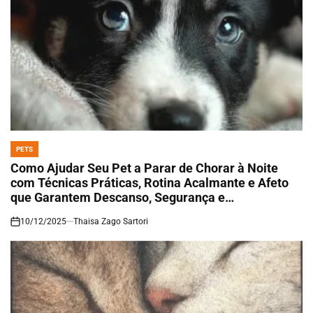
PETS
POSTED
IN
Como Ajudar Seu Pet a Parar de Chorar à Noite
com Técnicas Práticas, Rotina Acalmante e Afeto
que Garantem Descanso, Segurança e
Tranquilidade para Todos
10/12/2025
Thaisa Zago Sartori
on