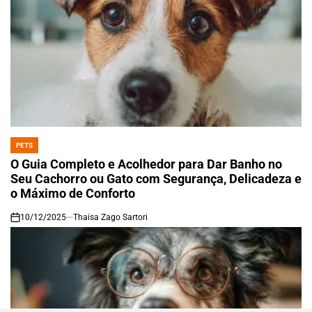
PETS
POSTED
IN
O Guia Completo e Acolhedor para Dar Banho no
Seu Cachorro ou Gato com Segurança, Delicadeza e
o Máximo de Conforto
10/12/2025
Thaisa Zago Sartori
on