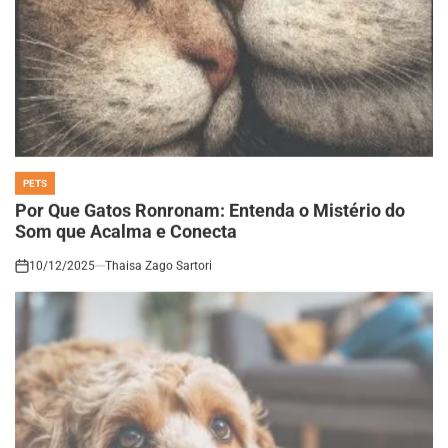
PETS
POSTED
IN
Por Que Gatos Ronronam: Entenda o Mistério do
Som que Acalma e Conecta
10/12/2025
Thaisa Zago Sartori
on