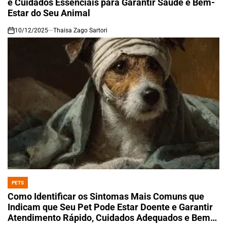
e Cuidados Essenciais para Garantir Saúde e Bem-
Estar do Seu Animal
10/12/2025
Thaisa Zago Sartori
on
PETS
POSTED
IN
Como Identificar os Sintomas Mais Comuns que
Indicam que Seu Pet Pode Estar Doente e Garantir
Atendimento Rápido, Cuidados Adequados e Bem-