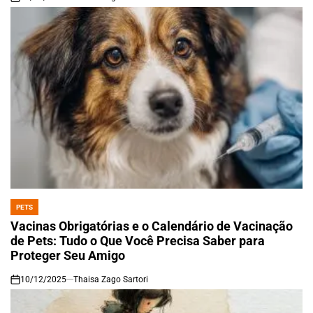
on
PETS
POSTED
IN
Vacinas Obrigatórias e o Calendário de Vacinação
de Pets: Tudo o Que Você Precisa Saber para
Proteger Seu Amigo
10/12/2025
Thaisa Zago Sartori
on