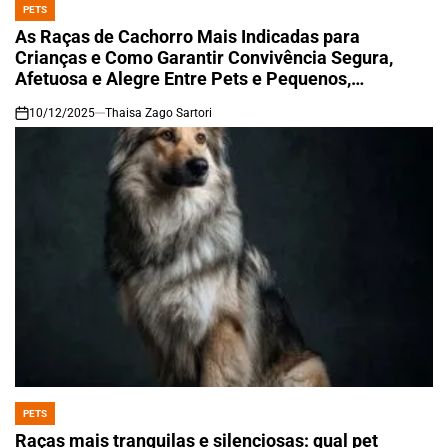
PETS
POSTED
IN
As Raças de Cachorro Mais Indicadas para
Crianças e Como Garantir Convivência Segura,
Afetuosa e Alegre Entre Pets e Pequenos,
Promovendo Carinho, Responsabilidade e Bem-
10/12/2025
Thaisa Zago Sartori
Estar para Toda a Família
on
PETS
POSTED
IN
Raças mais tranquilas e silenciosas: qual pet