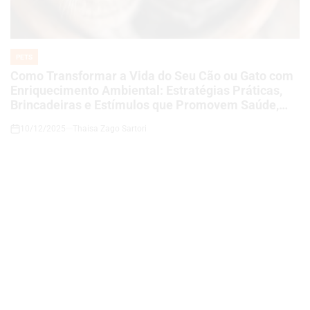
IN
Como Transformar a Vida do Seu Cão ou Gato com
Enriquecimento Ambiental: Estratégias Práticas,
Brincadeiras e Estímulos que Promovem Saúde,
Felicidade e Bem-Estar
10/12/2025
Thaisa Zago Sartori
on
PETS
POSTED
IN
Agressividade em Gatos: Por Que Acontece e Como
Lidar