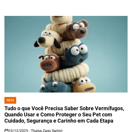
Manter Seu Pet 100% Protegido
10/12/2025
Thaisa Zago Sartori
on
PETS
POSTED
IN
Tudo o que Você Precisa Saber Sobre Vermífugos,
Quando Usar e Como Proteger o Seu Pet com
Cuidado, Segurança e Carinho em Cada Etapa
10/12/2025
Thaisa Zago Sartori