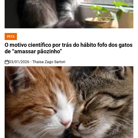
PETS
POSTED
IN
O motivo científico por trás do hábito fofo dos gatos
de “amassar pãozinho”
03/01/2026
Thaisa Zago Sartori
on