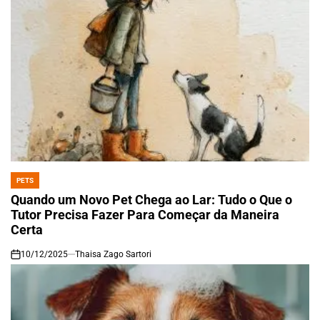
PETS
POSTED
IN
Quando um Novo Pet Chega ao Lar: Tudo o Que o
Tutor Precisa Fazer Para Começar da Maneira
Certa
10/12/2025
Thaisa Zago Sartori
on