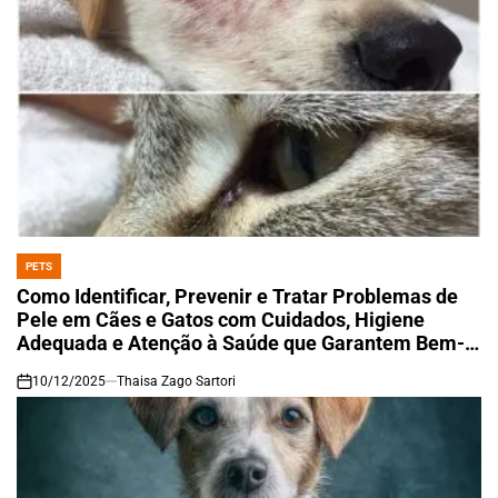
PETS
POSTED
IN
Como Identificar, Prevenir e Tratar Problemas de
Pele em Cães e Gatos com Cuidados, Higiene
Adequada e Atenção à Saúde que Garantem Bem-
Estar e Conforto para Seu Pet
10/12/2025
Thaisa Zago Sartori
on