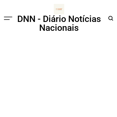
Skip
to
content
DNN - Diário Notícias
Menu
Sear
Nacionais