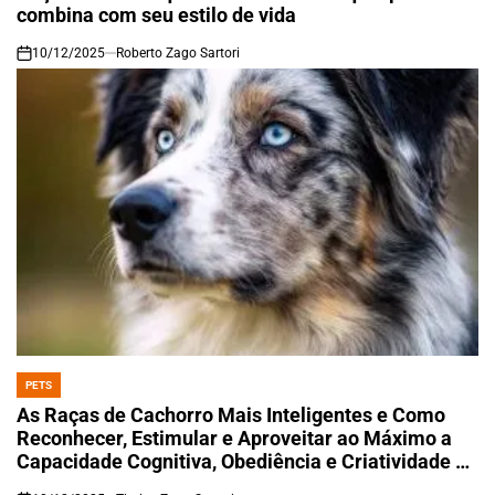
combina com seu estilo de vida
10/12/2025
Roberto Zago Sartori
on
PETS
POSTED
IN
As Raças de Cachorro Mais Inteligentes e Como
Reconhecer, Estimular e Aproveitar ao Máximo a
Capacidade Cognitiva, Obediência e Criatividade do
Seu Melhor Amigo