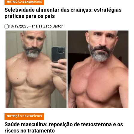
NUTRIÇÃO E EXERCÍCIOS
POSTED
IN
Seletividade alimentar das crianças: estratégias
práticas para os pais
18/12/2025
Thaisa Zago Sartori
on
NUTRIÇÃO E EXERCÍCIOS
POSTED
IN
Saúde masculina: reposição de testosterona e os
riscos no tratamento