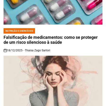
NUTRIÇÃO E EXERCÍCIOS
POSTED
IN
Falsificação de medicamentos: como se proteger
de um risco silencioso à saúde
18/12/2025
Thaisa Zago Sartori
on