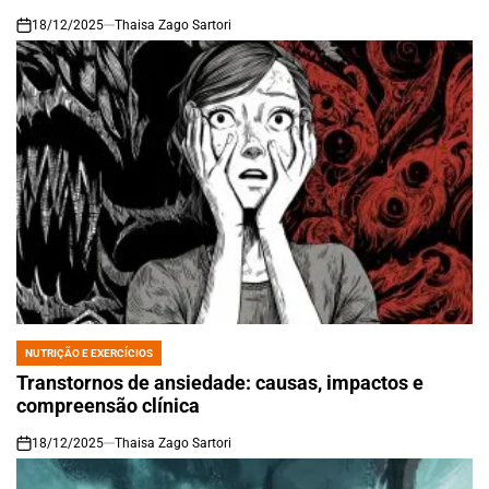
18/12/2025
Thaisa Zago Sartori
on
NUTRIÇÃO E EXERCÍCIOS
POSTED
IN
Transtornos de ansiedade: causas, impactos e
compreensão clínica
18/12/2025
Thaisa Zago Sartori
on