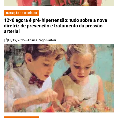
NUTRIÇÃO E EXERCÍCIOS
POSTED
IN
12×8 agora é pré-hipertensão: tudo sobre a nova
diretriz de prevenção e tratamento da pressão
arterial
18/12/2025
Thaisa Zago Sartori
on