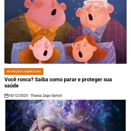
NUTRIÇÃO E EXERCÍCIOS
POSTED
IN
Você ronca? Saiba como parar e proteger sua
saúde
18/12/2025
Thaisa Zago Sartori
on