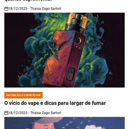
18/12/2025
Thaisa Zago Sartori
on
NUTRIÇÃO E EXERCÍCIOS
POSTED
IN
O vício do vape e dicas para largar de fumar
18/12/2025
Thaisa Zago Sartori
on