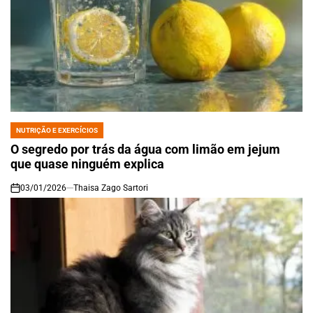
NUTRIÇÃO E EXERCÍCIOS
POSTED
IN
O segredo por trás da água com limão em jejum
que quase ninguém explica
03/01/2026
Thaisa Zago Sartori
on