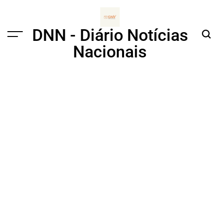
Skip
to
content
DNN - Diário Notícias
Menu
Sear
Nacionais