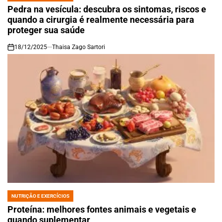
IN
Pedra na vesícula: descubra os sintomas, riscos e
quando a cirurgia é realmente necessária para
proteger sua saúde
18/12/2025
Thaisa Zago Sartori
on
NUTRIÇÃO E EXERCÍCIOS
POSTED
IN
Proteína: melhores fontes animais e vegetais e
quando suplementar