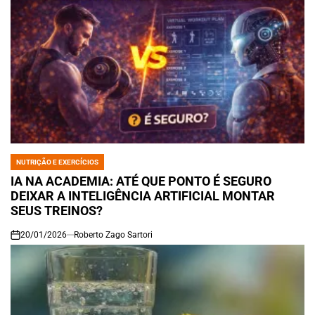
NUTRIÇÃO E EXERCÍCIOS
POSTED
IN
IA NA ACADEMIA: ATÉ QUE PONTO É SEGURO
DEIXAR A INTELIGÊNCIA ARTIFICIAL MONTAR
SEUS TREINOS?
20/01/2026
Roberto Zago Sartori
on