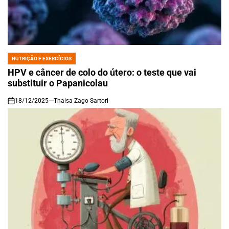
NUTRIÇÃO E EXERCÍCIOS
POSTED
IN
HPV e câncer de colo do útero: o teste que vai
substituir o Papanicolau
18/12/2025
Thaisa Zago Sartori
on