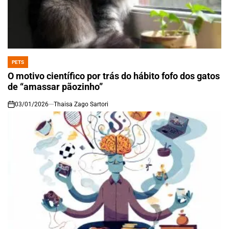
PETS
POSTED
IN
O motivo científico por trás do hábito fofo dos gatos
de “amassar pãozinho”
03/01/2026
Thaisa Zago Sartori
on