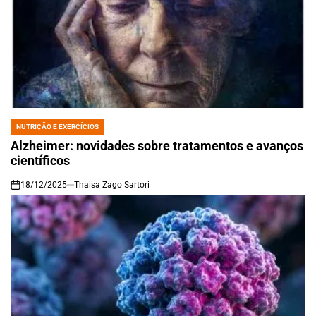
NUTRIÇÃO E EXERCÍCIOS
POSTED
IN
Alzheimer: novidades sobre tratamentos e avanços
científicos
18/12/2025
Thaisa Zago Sartori
on