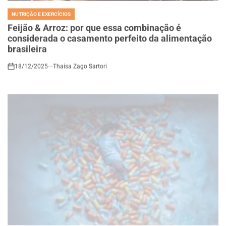
POSTED
IN
Feijão & Arroz: por que essa combinação é
considerada o casamento perfeito da alimentação
brasileira
18/12/2025
Thaisa Zago Sartori
on
NUTRIÇÃO E EXERCÍCIOS
POSTED
IN
Vício em remédios para dormir: como reconhecer e