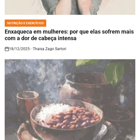
NUTRIÇÃO E EXERCÍCIOS
POSTED
IN
Enxaqueca em mulheres: por que elas sofrem mais
com a dor de cabeça intensa
18/12/2025
Thaisa Zago Sartori
on
NUTRIÇÃO E EXERCÍCIOS