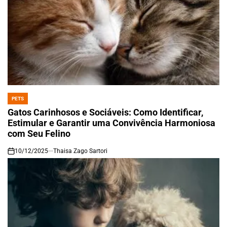
PETS
POSTED
IN
Gatos Carinhosos e Sociáveis: Como Identificar,
Estimular e Garantir uma Convivência Harmoniosa
com Seu Felino
10/12/2025
Thaisa Zago Sartori
on