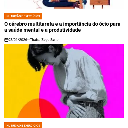
NUTRIÇÃO E EXERCÍCIOS
POSTED
IN
O cérebro multitarefa e a importância do ócio para
a saúde mental e a produtividade
02/01/2026
Thaisa Zago Sartori
on
NUTRIÇÃO E EXERCÍCIOS
POSTED