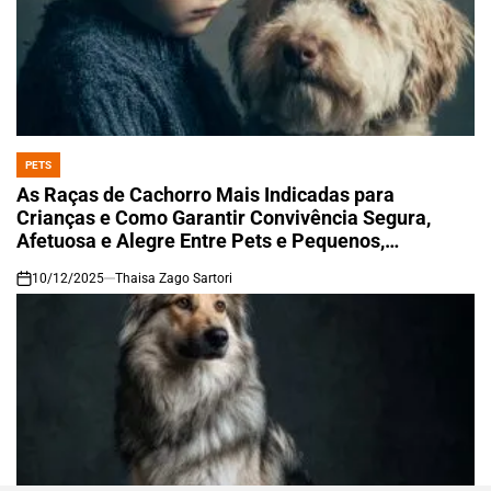
PETS
POSTED
IN
As Raças de Cachorro Mais Indicadas para
Crianças e Como Garantir Convivência Segura,
Afetuosa e Alegre Entre Pets e Pequenos,
Promovendo Carinho, Responsabilidade e Bem-
10/12/2025
Thaisa Zago Sartori
Estar para Toda a Família
on