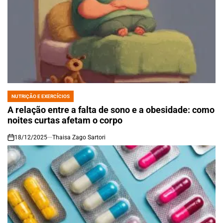
NUTRIÇÃO E EXERCÍCIOS
POSTED
IN
A relação entre a falta de sono e a obesidade: como
noites curtas afetam o corpo
18/12/2025
Thaisa Zago Sartori
on