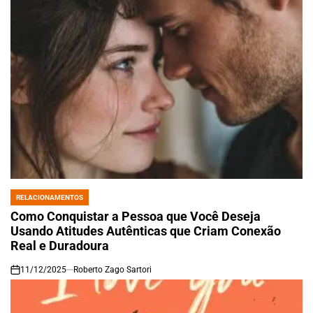
RELACIONAMENTOS
POSTED
IN
Como Conquistar a Pessoa que Você Deseja
Usando Atitudes Autênticas que Criam Conexão
Real e Duradoura
11/12/2025
Roberto Zago Sartori
on