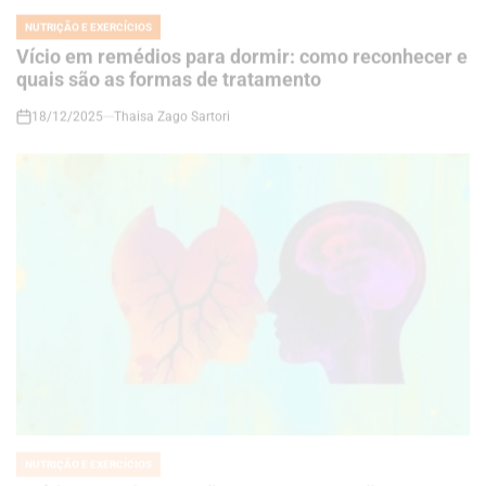
quais são as formas de tratamento
18/12/2025
Thaisa Zago Sartori
on
NUTRIÇÃO E EXERCÍCIOS
POSTED
IN
Saúde mental e coração: como as emoções
influenciam diretamente a saúde cardiovascular
18/12/2025
Thaisa Zago Sartori
on