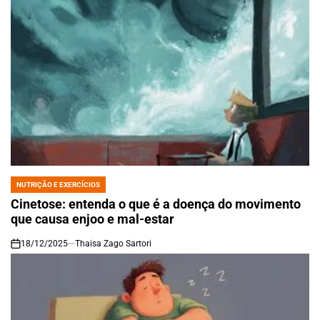
NUTRIÇÃO E EXERCÍCIOS
POSTED
IN
Cinetose: entenda o que é a doença do movimento
que causa enjoo e mal-estar
18/12/2025
Thaisa Zago Sartori
on