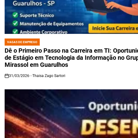
VAGAS DE EMPREGO
POSTED
IN
Dê o Primeiro Passo na Carreira em TI: Oportun
de Estágio em Tecnologia da Informação no Gru
Mirassol em Guarulhos
31/03/2026
Thaisa Zago Sartori
on