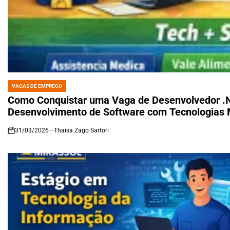
VAGAS DE EMPREGO
POSTED
IN
Como Conquistar uma Vaga de Desenvolvedor .NE
Desenvolvimento de Software com Tecnologias
31/03/2026
Thaisa Zago Sartori
on