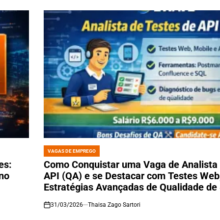
VAGAS DE EMPREGO
POSTED
IN
es:
Como Conquistar uma Vaga de Analista 
 no
API (QA) e se Destacar com Testes Web
Estratégias Avançadas de Qualidade de
31/03/2026
Thaisa Zago Sartori
on