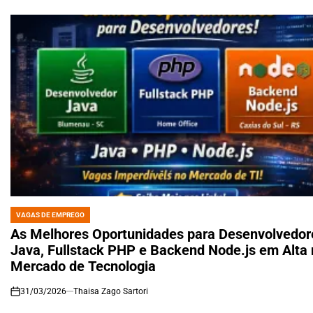
VAGAS DE EMPREGO
POSTED
IN
As Melhores Oportunidades para Desenvolvedor
Java, Fullstack PHP e Backend Node.js em Alta
Mercado de Tecnologia
31/03/2026
Thaisa Zago Sartori
on