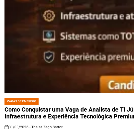
VAGAS DE EMPREGO
POSTED
IN
Como Conquistar uma Vaga de Analista de TI Jú
Infraestrutura e Experiência Tecnológica Premi
31/03/2026
Thaisa Zago Sartori
on