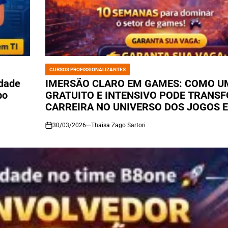
CURSOS PROFISSIONALIZANTES
POSTED
IN
idade
IMERSÃO CLARO EM GAMES: COMO 
po
GRATUITO E INTENSIVO PODE TRANS
CARREIRA NO UNIVERSO DOS JOGOS 
EM APENAS 10 SEMANAS
30/03/2026
Thaisa Zago Sartori
on