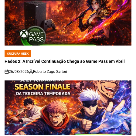
CULTURA GEEK
POSTED
IN
Hades 2: A Incrível Continuação Chega ao Game Pass em Abril
26/03/2026
Roberto Zago Sartori
on