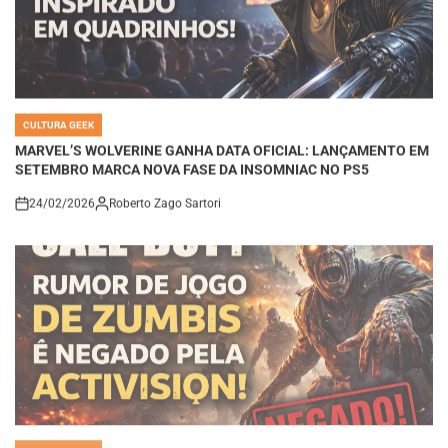
CULTURA GEEK
POSTED
IN
MARVEL’S WOLVERINE GANHA DATA OFICIAL: LANÇAMENTO EM
SETEMBRO MARCA NOVA FASE DA INSOMNIAC NO PS5
24/02/2026
Roberto Zago Sartori
on
CULTURA GEEK
POSTED
IN
CALL OF DUTY E O MODO ZUMBIS: RUMORES, NEGATIVAS DA