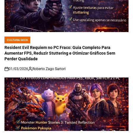
CULTURA GEEK
POSTED
IN
Resident Evil Requiem no PC Fraco: Guia Completo Para
Aumentar FPS, Reduzir Stuttering e Otimizar Gráficos Sem
Perder Qualidade
01/03/2026
Roberto Zago Sartori
on