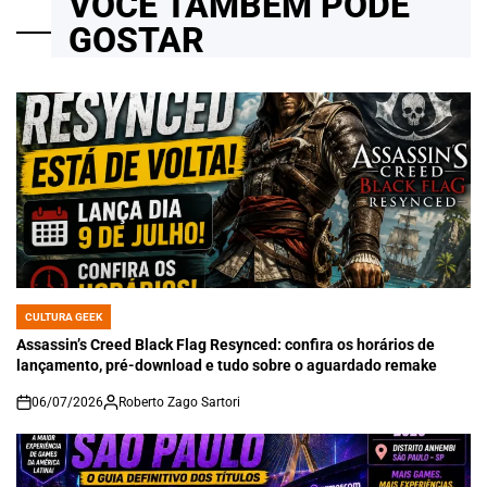
VOCÊ TAMBÉM PODE
GOSTAR
CULTURA GEEK
POSTED
IN
Assassin’s Creed Black Flag Resynced: confira os horários de
lançamento, pré-download e tudo sobre o aguardado remake
06/07/2026
Roberto Zago Sartori
on