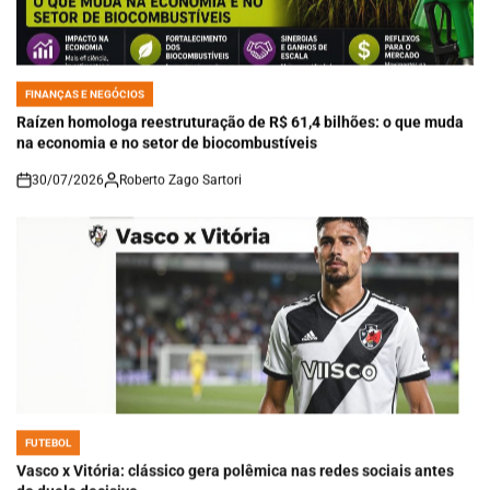
FINANÇAS E NEGÓCIOS
POSTED
IN
Raízen homologa reestruturação de R$ 61,4 bilhões: o que muda
na economia e no setor de biocombustíveis
30/07/2026
Roberto Zago Sartori
on
FUTEBOL
POSTED
IN
Vasco x Vitória: clássico gera polêmica nas redes sociais antes
do duelo decisivo