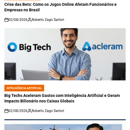
IN
Crise das Bets: Como os Jogos Online Afetam Funcionários e
Empresas no Brasil
02/08/2026
Roberto Zago Sartori
on
INTELIGÊNCIA ARTIFICIAL
POSTED
IN
Big Techs Aceleram Gastos com Inteligência Artificial e Geram
Impacto Bilionário nos Caixas Globais
02/08/2026
Roberto Zago Sartori
on