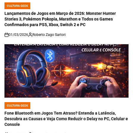
CULTURA GEEK
POSTED
IN
Lançamentos de Jogos em Março de 2026: Monster Hunter
Stories 3, Pokémon Pokopia, Marathon e Todos os Games
Confirmados para PS5, Xbox, Switch 2 e PC
01/03/2026
Roberto Zago Sartori
on
CULTURA GEEK
POSTED
IN
Fone Bluetooth em Jogos Tem Atraso? Entenda a Latência,
Descubra as Causas e Veja Como Reduzir o Delay no PC, Celular e
Console