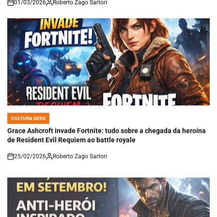
01/03/2026
Roberto Zago Sartori
on
CULTURA GEEK
POSTED
IN
Grace Ashcroft invade Fortnite: tudo sobre a chegada da heroína
de Resident Evil Requiem ao battle royale
25/02/2026
Roberto Zago Sartori
on