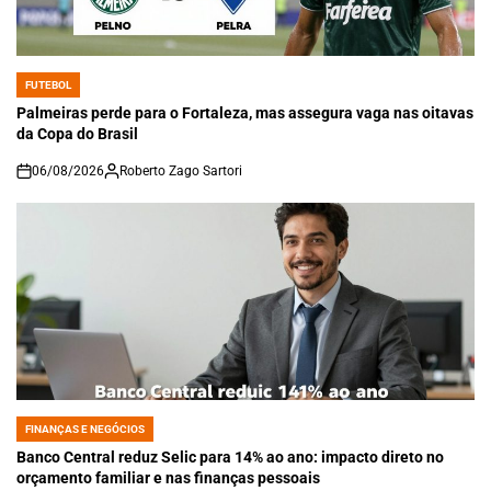
FUTEBOL
POSTED
IN
Palmeiras perde para o Fortaleza, mas assegura vaga nas oitavas
da Copa do Brasil
06/08/2026
Roberto Zago Sartori
on
FINANÇAS E NEGÓCIOS
POSTED
IN
Banco Central reduz Selic para 14% ao ano: impacto direto no
orçamento familiar e nas finanças pessoais