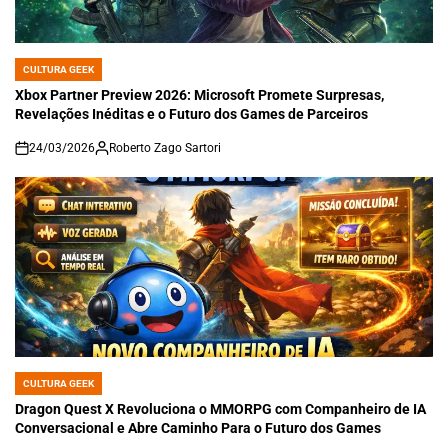
CULTURA GEEK
POSTED
IN
Xbox Partner Preview 2026: Microsoft Promete Surpresas,
Revelações Inéditas e o Futuro dos Games de Parceiros
24/03/2026
Roberto Zago Sartori
on
CULTURA GEEK
POSTED
IN
Dragon Quest X Revoluciona o MMORPG com Companheiro de IA
Conversacional e Abre Caminho Para o Futuro dos Games