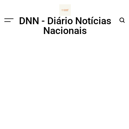
Skip
to
content
DNN - Diário Notícias
Menu
Sear
Nacionais