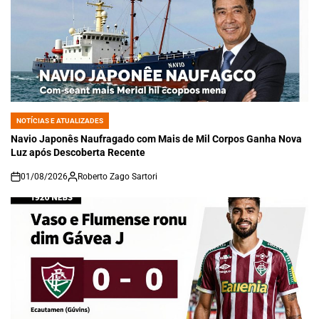
NOTÍCIAS E ATUALIZADES
POSTED
IN
Navio Japonês Naufragado com Mais de Mil Corpos Ganha Nova
Luz após Descoberta Recente
01/08/2026
Roberto Zago Sartori
on