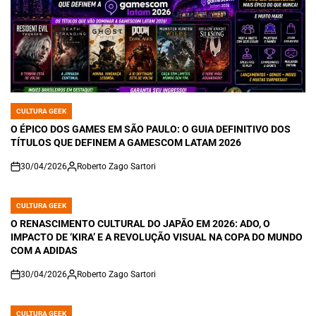
CULTURA GEEK
POSTED
IN
O ÉPICO DOS GAMES EM SÃO PAULO: O GUIA DEFINITIVO DOS
TÍTULOS QUE DEFINEM A GAMESCOM LATAM 2026
30/04/2026
Roberto Zago Sartori
on
CULTURA GEEK
POSTED
IN
O RENASCIMENTO CULTURAL DO JAPÃO EM 2026: ADO, O
IMPACTO DE ‘KIRA’ E A REVOLUÇÃO VISUAL NA COPA DO MUNDO
COM A ADIDAS
30/04/2026
Roberto Zago Sartori
on
CULTURA GEEK