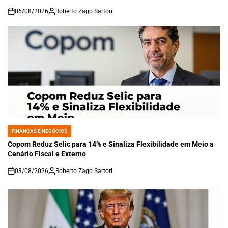
06/08/2026
Roberto Zago Sartori
on
FINANÇAS E NEGÓCIOS
POSTED
IN
Copom Reduz Selic para 14% e Sinaliza Flexibilidade em Meio a
Cenário Fiscal e Externo
03/08/2026
Roberto Zago Sartori
on