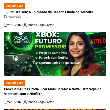
CULTURA GEEK
POSTED
IN
Jujutsu Kaisen: A Epicidade do Season Finale da Terceira
Temporada
26/03/2026
Roberto Zago Sartori
on
CULTURA GEEK
POSTED
IN
Xbox Game Pass Pode Ficar Mais Barato: A Nova Estratégia da
Microsoft com a Netflix?
24/03/2026
Roberto Zago Sartori
on