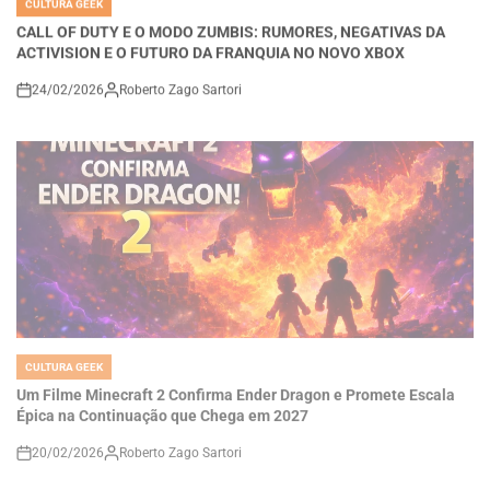
ACTIVISION E O FUTURO DA FRANQUIA NO NOVO XBOX
24/02/2026
Roberto Zago Sartori
on
CULTURA GEEK
POSTED
IN
Um Filme Minecraft 2 Confirma Ender Dragon e Promete Escala
Épica na Continuação que Chega em 2027
20/02/2026
Roberto Zago Sartori
on