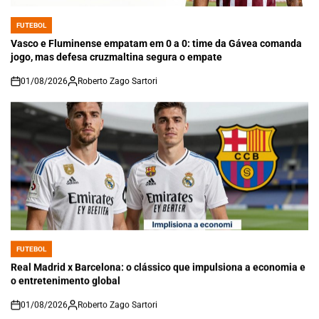
FUTEBOL
POSTED
IN
Vasco e Fluminense empatam em 0 a 0: time da Gávea comanda
jogo, mas defesa cruzmaltina segura o empate
01/08/2026
Roberto Zago Sartori
on
FUTEBOL
POSTED
IN
Real Madrid x Barcelona: o clássico que impulsiona a economia e
o entretenimento global
01/08/2026
Roberto Zago Sartori
on