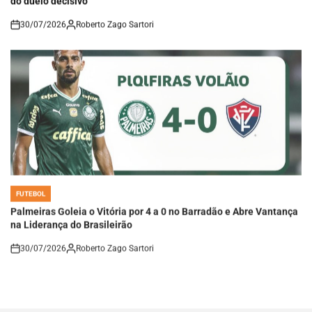
30/07/2026
Roberto Zago Sartori
on
FUTEBOL
POSTED
IN
Palmeiras Goleia o Vitória por 4 a 0 no Barradão e Abre Vantança
na Liderança do Brasileirão
30/07/2026
Roberto Zago Sartori
on