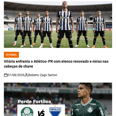
FUTEBOL
POSTED
IN
Vitória enfrenta o Atlético-PR com elenco renovado e miras nas
cabeças de chave
07/08/2026
Roberto Zago Sartori
on