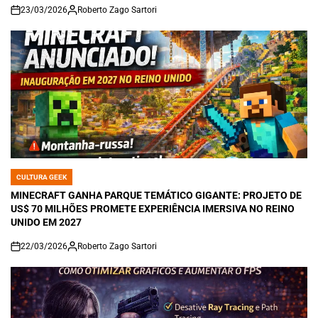
23/03/2026
Roberto Zago Sartori
on
CULTURA GEEK
POSTED
IN
MINECRAFT GANHA PARQUE TEMÁTICO GIGANTE: PROJETO DE
US$ 70 MILHÕES PROMETE EXPERIÊNCIA IMERSIVA NO REINO
UNIDO EM 2027
22/03/2026
Roberto Zago Sartori
on