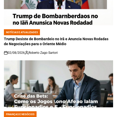
NOTÍCIAS E ATUALIZADES
POSTED
IN
Trump Desiste de Bombardeio no Irã e Anuncia Novas Rodadas
de Negociações para o Oriente Médio
02/08/2026
Roberto Zago Sartori
on
FINANÇAS E NEGÓCIOS
POSTED