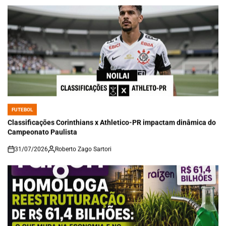
FUTEBOL
POSTED
IN
Classificações Corinthians x Athletico-PR impactam dinâmica do
Campeonato Paulista
31/07/2026
Roberto Zago Sartori
on