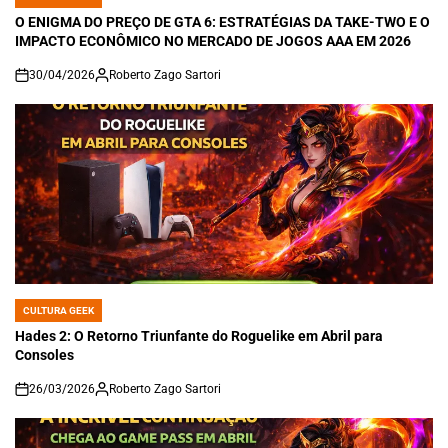
POSTED
IN
O ENIGMA DO PREÇO DE GTA 6: ESTRATÉGIAS DA TAKE-TWO E O
IMPACTO ECONÔMICO NO MERCADO DE JOGOS AAA EM 2026
30/04/2026
Roberto Zago Sartori
on
CULTURA GEEK
POSTED
IN
Hades 2: O Retorno Triunfante do Roguelike em Abril para
Consoles
26/03/2026
Roberto Zago Sartori
on