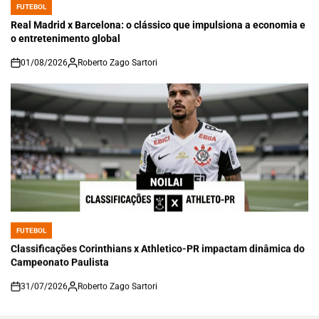
FUTEBOL
POSTED
IN
Real Madrid x Barcelona: o clássico que impulsiona a economia e
o entretenimento global
01/08/2026
Roberto Zago Sartori
on
FUTEBOL
POSTED
IN
Classificações Corinthians x Athletico-PR impactam dinâmica do
Campeonato Paulista
31/07/2026
Roberto Zago Sartori
on