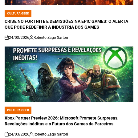
CULTURA GEEK
POSTED
IN
CRISE NO FORTNITE E DEMISSÕES NA EPIC GAMES: O ALERTA
QUE PODE REDEFINIR A INDÚSTRIA DOS GAMES
24/03/2026
Roberto Zago Sartori
on
CULTURA GEEK
POSTED
IN
Xbox Partner Preview 2026: Microsoft Promete Surpresas,
Revelações Inéditas e o Futuro dos Games de Parceiros
24/03/2026
Roberto Zago Sartori
on