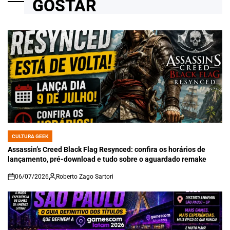
GOSTAR
CULTURA GEEK
POSTED
IN
Assassin’s Creed Black Flag Resynced: confira os horários de
lançamento, pré-download e tudo sobre o aguardado remake
06/07/2026
Roberto Zago Sartori
on