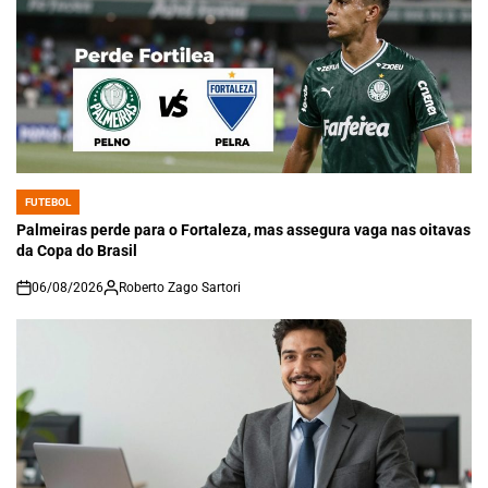
FUTEBOL
POSTED
IN
Palmeiras perde para o Fortaleza, mas assegura vaga nas oitavas
da Copa do Brasil
06/08/2026
Roberto Zago Sartori
on