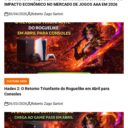
IMPACTO ECONÔMICO NO MERCADO DE JOGOS AAA EM 2026
30/04/2026
Roberto Zago Sartori
on
CULTURA GEEK
POSTED
IN
Hades 2: O Retorno Triunfante do Roguelike em Abril para
Consoles
26/03/2026
Roberto Zago Sartori
on