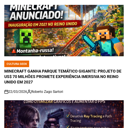
CULTURA GEEK
POSTED
IN
MINECRAFT GANHA PARQUE TEMÁTICO GIGANTE: PROJETO DE
US$ 70 MILHÕES PROMETE EXPERIÊNCIA IMERSIVA NO REINO
UNIDO EM 2027
22/03/2026
Roberto Zago Sartori
on