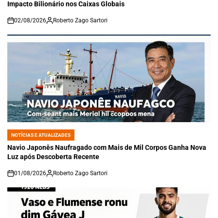
Impacto Bilionário nos Caixas Globais
02/08/2026
Roberto Zago Sartori
on
NOTÍCIAS E ATUALIZADES
POSTED
IN
Navio Japonês Naufragado com Mais de Mil Corpos Ganha Nova
Luz após Descoberta Recente
01/08/2026
Roberto Zago Sartori
on