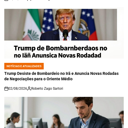
on
NOTÍCIAS E ATUALIZADES
POSTED
IN
Trump Desiste de Bombardeio no Irã e Anuncia Novas Rodadas
de Negociações para o Oriente Médio
02/08/2026
Roberto Zago Sartori
on