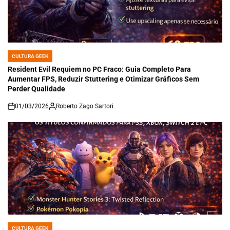
CULTURA GEEK
POSTED
IN
Resident Evil Requiem no PC Fraco: Guia Completo Para
Aumentar FPS, Reduzir Stuttering e Otimizar Gráficos Sem
Perder Qualidade
01/03/2026
Roberto Zago Sartori
on
CULTURA GEEK
POSTED