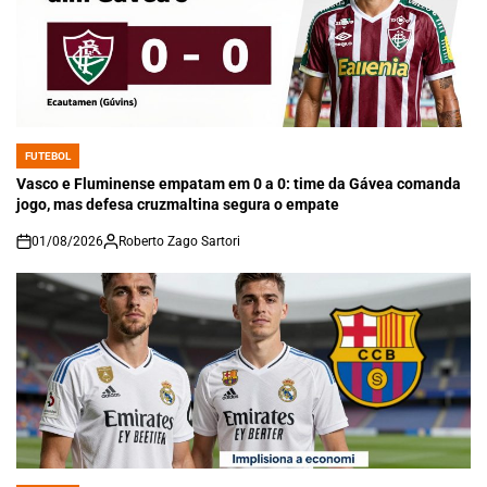
FUTEBOL
POSTED
IN
Vasco e Fluminense empatam em 0 a 0: time da Gávea comanda
jogo, mas defesa cruzmaltina segura o empate
01/08/2026
Roberto Zago Sartori
on