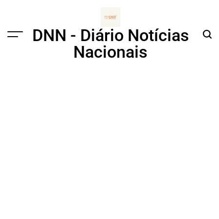
Skip
to
content
DNN - Diário Notícias
Menu
Sear
Nacionais