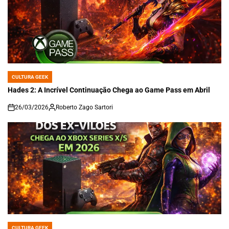
CULTURA GEEK
POSTED
IN
Hades 2: A Incrível Continuação Chega ao Game Pass em Abril
26/03/2026
Roberto Zago Sartori
on
CULTURA GEEK