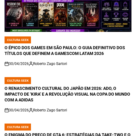
CULTURA GEEK
POSTED
IN
O ÉPICO DOS GAMES EM SÃO PAULO: O GUIA DEFINITIVO DOS
TÍTULOS QUE DEFINEM A GAMESCOM LATAM 2026
30/04/2026
Roberto Zago Sartori
on
CULTURA GEEK
POSTED
IN
O RENASCIMENTO CULTURAL DO JAPÃO EM 2026: ADO, O
IMPACTO DE ‘KIRA’ E A REVOLUÇÃO VISUAL NA COPA DO MUNDO
COM A ADIDAS
30/04/2026
Roberto Zago Sartori
on
CULTURA GEEK
POSTED
IN
O ENIGMA DO PREÇO DE GTA 6: ESTRATÉGIAS DA TAKE-TWO E O