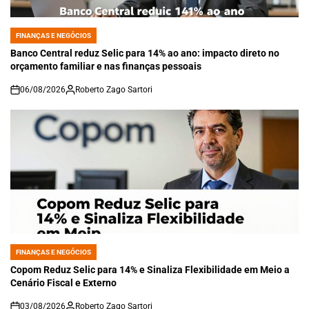
FINANÇAS E NEGÓCIOS
POSTED
IN
Banco Central reduz Selic para 14% ao ano: impacto direto no
orçamento familiar e nas finanças pessoais
06/08/2026
Roberto Zago Sartori
on
FINANÇAS E NEGÓCIOS
POSTED
IN
Copom Reduz Selic para 14% e Sinaliza Flexibilidade em Meio a
Cenário Fiscal e Externo
03/08/2026
Roberto Zago Sartori