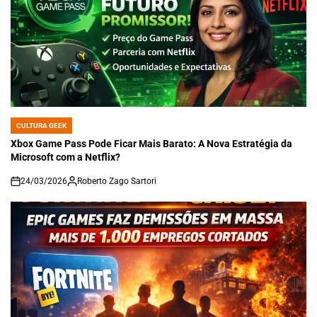
CULTURA GEEK
POSTED
IN
Xbox Game Pass Pode Ficar Mais Barato: A Nova Estratégia da
Microsoft com a Netflix?
24/03/2026
Roberto Zago Sartori
on