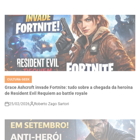
CULTURA GEEK
POSTED
IN
Grace Ashcroft invade Fortnite: tudo sobre a chegada da heroína
de Resident Evil Requiem ao battle royale
25/02/2026
Roberto Zago Sartori
on