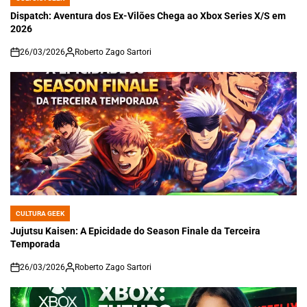
POSTED
IN
Dispatch: Aventura dos Ex-Vilões Chega ao Xbox Series X/S em
2026
26/03/2026
Roberto Zago Sartori
on
CULTURA GEEK
POSTED
IN
Jujutsu Kaisen: A Epicidade do Season Finale da Terceira
Temporada
26/03/2026
Roberto Zago Sartori
on