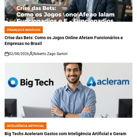
FINANÇAS E NEGÓCIOS
POSTED
IN
Crise das Bets: Como os Jogos Online Afetam Funcionários e
Empresas no Brasil
02/08/2026
Roberto Zago Sartori
on
INTELIGÊNCIA ARTIFICIAL
POSTED
IN
Big Techs Aceleram Gastos com Inteligência Artificial e Geram