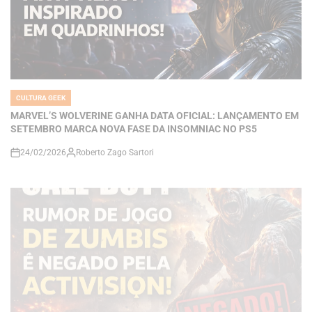
CULTURA GEEK
POSTED
IN
MARVEL’S WOLVERINE GANHA DATA OFICIAL: LANÇAMENTO EM
SETEMBRO MARCA NOVA FASE DA INSOMNIAC NO PS5
24/02/2026
Roberto Zago Sartori
on
CULTURA GEEK
POSTED
IN
CALL OF DUTY E O MODO ZUMBIS: RUMORES, NEGATIVAS DA
ACTIVISION E O FUTURO DA FRANQUIA NO NOVO XBOX