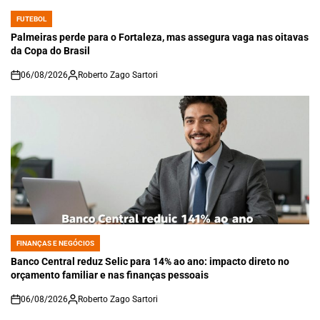
FUTEBOL
POSTED
IN
Palmeiras perde para o Fortaleza, mas assegura vaga nas oitavas
da Copa do Brasil
06/08/2026
Roberto Zago Sartori
on
FINANÇAS E NEGÓCIOS
POSTED
IN
Banco Central reduz Selic para 14% ao ano: impacto direto no
orçamento familiar e nas finanças pessoais
06/08/2026
Roberto Zago Sartori
on