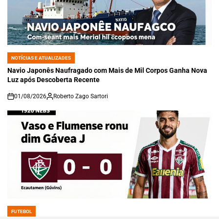
NOTÍCIAS E ATUALIZADES
POSTED
IN
Navio Japonês Naufragado com Mais de Mil Corpos Ganha Nova
Luz após Descoberta Recente
01/08/2026
Roberto Zago Sartori
on
FUTEBOL
POSTED