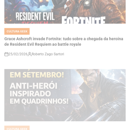
CULTURA GEEK
POSTED
IN
Grace Ashcroft invade Fortnite: tudo sobre a chegada da heroína
de Resident Evil Requiem ao battle royale
25/02/2026
Roberto Zago Sartori
on
CULTURA GEEK
POSTED
IN
MARVEL’S WOLVERINE GANHA DATA OFICIAL: LANÇAMENTO EM
SETEMBRO MARCA NOVA FASE DA INSOMNIAC NO PS5
24/02/2026
Roberto Zago Sartori