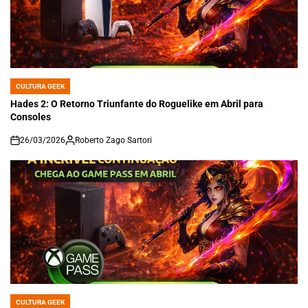
CULTURA GEEK
POSTED
IN
Hades 2: O Retorno Triunfante do Roguelike em Abril para
Consoles
26/03/2026
Roberto Zago Sartori
on
CULTURA GEEK
POSTED