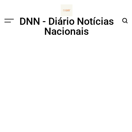
Skip
to
content
DNN - Diário Notícias
Menu
Sear
Nacionais