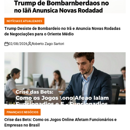
NOTÍCIAS E ATUALIZADES
POSTED
IN
Trump Desiste de Bombardeio no Irã e Anuncia Novas Rodadas
de Negociações para o Oriente Médio
02/08/2026
Roberto Zago Sartori
on
FINANÇAS E NEGÓCIOS
POSTED
IN
Crise das Bets: Como os Jogos Online Afetam Funcionários e
Empresas no Brasil