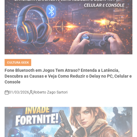
CULTURA GEEK
POSTED
IN
Fone Bluetooth em Jogos Tem Atraso? Entenda a Latência,
Descubra as Causas e Veja Como Reduzir o Delay no PC, Celular e
Console
01/03/2026
Roberto Zago Sartori
on