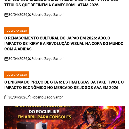
TÍTULOS QUE DEFINEM A GAMESCOM LATAM 2026
30/04/2026
Roberto Zago Sartori
on
CULTURA GEEK
POSTED
IN
O RENASCIMENTO CULTURAL DO JAPÃO EM 2026: ADO, O
IMPACTO DE ‘KIRA’ E A REVOLUÇÃO VISUAL NA COPA DO MUNDO
COM A ADIDAS
30/04/2026
Roberto Zago Sartori
on
CULTURA GEEK
POSTED
IN
O ENIGMA DO PREÇO DE GTA 6: ESTRATÉGIAS DA TAKE-TWO E O
IMPACTO ECONÔMICO NO MERCADO DE JOGOS AAA EM 2026
30/04/2026
Roberto Zago Sartori
on