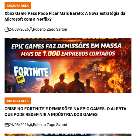
CULTURA GEEK
POSTED
IN
Xbox Game Pass Pode Ficar Mais Barato: A Nova Estratégia da
Microsoft com a Netflix?
24/03/2026
Roberto Zago Sartori
on
CULTURA GEEK
POSTED
IN
CRISE NO FORTNITE E DEMISSÕES NA EPIC GAMES: O ALERTA
QUE PODE REDEFINIR A INDÚSTRIA DOS GAMES
24/03/2026
Roberto Zago Sartori
on