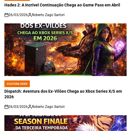
IN
Hades 2: A Incrível Continuação Chega ao Game Pass em Abril
26/03/2026
Roberto Zago Sartori
on
CULTURA GEEK
POSTED
IN
Dispatch: Aventura dos Ex-Vilões Chega ao Xbox Series X/S em
2026
26/03/2026
Roberto Zago Sartori
on