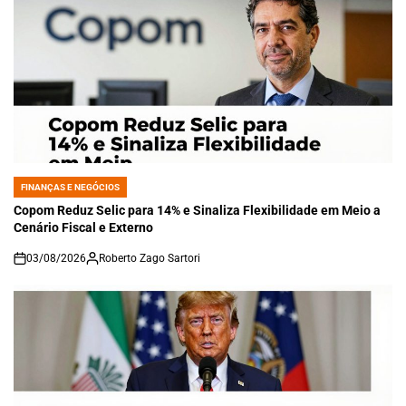
FINANÇAS E NEGÓCIOS
POSTED
IN
Copom Reduz Selic para 14% e Sinaliza Flexibilidade em Meio a
Cenário Fiscal e Externo
03/08/2026
Roberto Zago Sartori
on