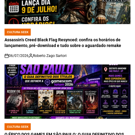
CULTURA GEEK
POSTED
IN
Assassin’s Creed Black Flag Resynced: confira os horários de
lançamento, pré-download e tudo sobre o aguardado remake
06/07/2026
Roberto Zago Sartori
on
CULTURA GEEK
POSTED
IN
O ÉPICO DOS GAMES EM SÃO PAULO: O GUIA DEFINITIVO DOS