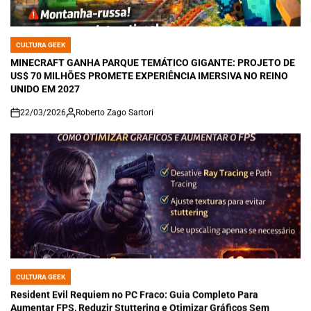
CULTURA GEEK
POSTED
IN
MINECRAFT GANHA PARQUE TEMÁTICO GIGANTE: PROJETO DE
US$ 70 MILHÕES PROMETE EXPERIÊNCIA IMERSIVA NO REINO
UNIDO EM 2027
22/03/2026
Roberto Zago Sartori
on
CULTURA GEEK
POSTED
IN
Resident Evil Requiem no PC Fraco: Guia Completo Para
Aumentar FPS, Reduzir Stuttering e Otimizar Gráficos Sem