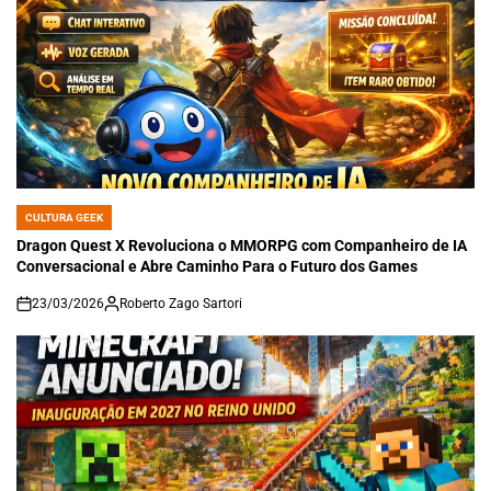
CULTURA GEEK
POSTED
IN
Dragon Quest X Revoluciona o MMORPG com Companheiro de IA
Conversacional e Abre Caminho Para o Futuro dos Games
23/03/2026
Roberto Zago Sartori
on