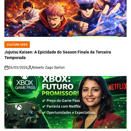
CULTURA GEEK
POSTED
IN
Jujutsu Kaisen: A Epicidade do Season Finale da Terceira
Temporada
26/03/2026
Roberto Zago Sartori
on