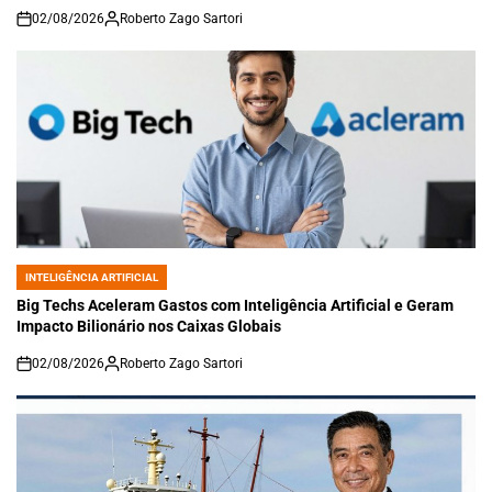
02/08/2026
Roberto Zago Sartori
on
INTELIGÊNCIA ARTIFICIAL
POSTED
IN
Big Techs Aceleram Gastos com Inteligência Artificial e Geram
Impacto Bilionário nos Caixas Globais
02/08/2026
Roberto Zago Sartori
on