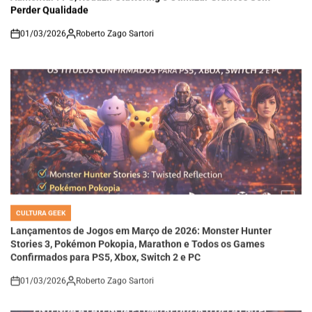
Perder Qualidade
01/03/2026
Roberto Zago Sartori
on
CULTURA GEEK
POSTED
IN
Lançamentos de Jogos em Março de 2026: Monster Hunter
Stories 3, Pokémon Pokopia, Marathon e Todos os Games
Confirmados para PS5, Xbox, Switch 2 e PC
01/03/2026
Roberto Zago Sartori
on