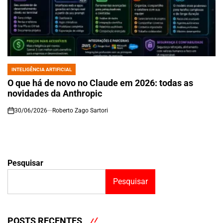
INTELIGÊNCIA ARTIFICIAL
POSTED
IN
O que há de novo no Claude em 2026: todas as
novidades da Anthropic
30/06/2026
Roberto Zago Sartori
on
Pesquisar
Pesquisar
POSTS RECENTES