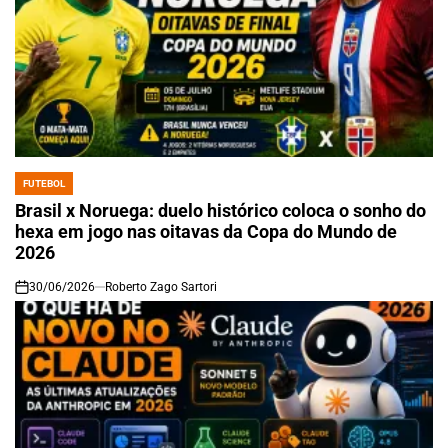
FUTEBOL
POSTED
IN
Brasil x Noruega: duelo histórico coloca o sonho do
hexa em jogo nas oitavas da Copa do Mundo de
2026
30/06/2026
Roberto Zago Sartori
on