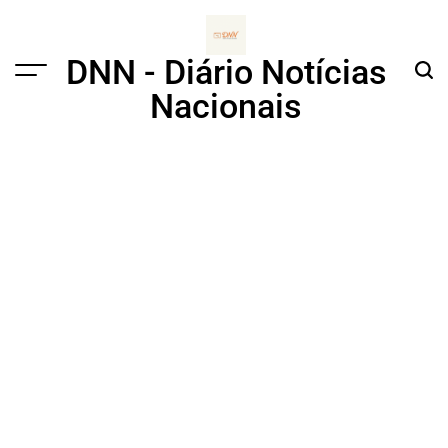
Skip
to
content
DNN - Diário Notícias
Menu
Sear
Nacionais