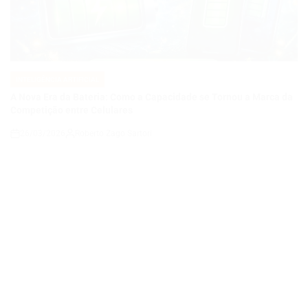
INTELIGÊNCIA ARTIFICIAL
POSTED
IN
A Nova Era da Bateria: Como a Capacidade se Tornou a Marca da
Competição entre Celulares
26/03/2026
Roberto Zago Sartori
on
INTELIGÊNCIA ARTIFICIAL
POSTED
IN
FIM DO SORA? OPENAI ENCERRA GERADOR DE VÍDEOS E
REDIRECIONA O FUTURO DA INTELIGÊNCIA ARTIFICIAL
24/03/2026
Roberto Zago Sartori
on