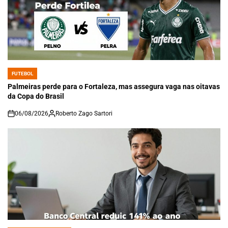
FUTEBOL
POSTED
IN
Palmeiras perde para o Fortaleza, mas assegura vaga nas oitavas
da Copa do Brasil
06/08/2026
Roberto Zago Sartori
on