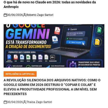
IN
O que há de novo no Claude em 2026: todas as novidades da
Anthropic
30/06/2026
Roberto Zago Sartori
on
INTELIGÊNCIA ARTIFICIAL
POSTED
IN
A REVOLUÇÃO SILENCIOSA DOS ARQUIVOS NATIVOS: COMO O
GOOGLE GEMINI EM 2026 DESTRUIU O “COPIAR E COLAR” E
ELEVOU A PRODUTIVIDADE PROFISSIONAL A UM NÍVEL SEM
PRECEDENTES
30/04/2026
Thaisa Zago Sartori
on