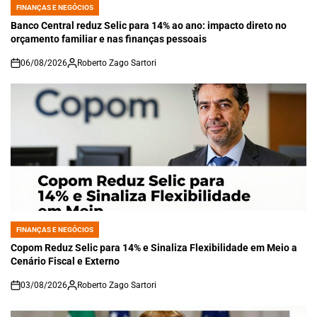
FINANÇAS E NEGÓCIOS
POSTED
IN
Banco Central reduz Selic para 14% ao ano: impacto direto no
orçamento familiar e nas finanças pessoais
06/08/2026
Roberto Zago Sartori
on
FINANÇAS E NEGÓCIOS
POSTED
IN
Copom Reduz Selic para 14% e Sinaliza Flexibilidade em Meio a
Cenário Fiscal e Externo
03/08/2026
Roberto Zago Sartori
on