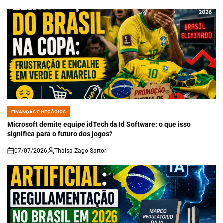
FINANÇAS E NEGÓCIOS
POSTED
IN
Microsoft demite equipe idTech da Id Software: o que isso
significa para o futuro dos jogos?
07/07/2026
Thaisa Zago Sartori
on