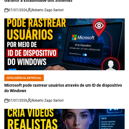
Garantir a Estabilidade dos Sistemas
07/07/2026
Roberto Zago Sartori
on
INTELIGÊNCIA ARTIFICIAL
POSTED
IN
Microsoft pode rastrear usuários através de um ID de dispositivo
do Windows
07/07/2026
Roberto Zago Sartori
on