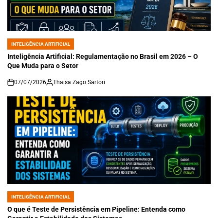
INTELIGÊNCIA ARTIFICIAL
POSTED
IN
Inteligência Artificial: Regulamentação no Brasil em 2026 – O
Que Muda para o Setor
07/07/2026
Thaisa Zago Sartori
on
INTELIGÊNCIA ARTIFICIAL
POSTED
IN
O que é Teste de Persistência em Pipeline: Entenda como