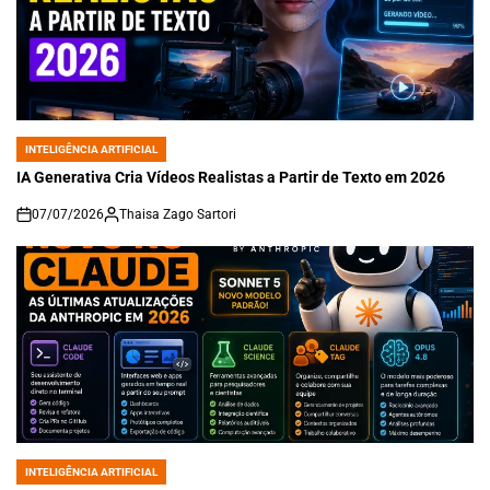
INTELIGÊNCIA ARTIFICIAL
POSTED
IN
IA Generativa Cria Vídeos Realistas a Partir de Texto em 2026
07/07/2026
Thaisa Zago Sartori
on
INTELIGÊNCIA ARTIFICIAL
POSTED