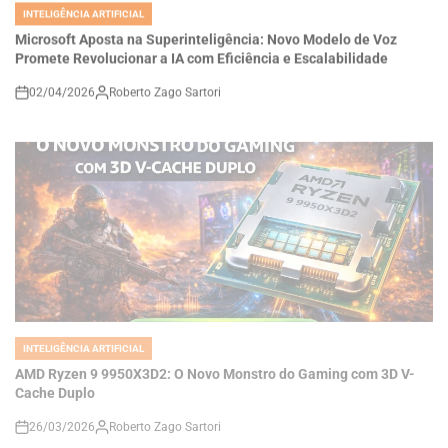
Promete Revolucionar a IA com Eficiência e Escalabilidade
02/04/2026
Roberto Zago Sartori
on
INTELIGÊNCIA ARTIFICIAL
POSTED
IN
AMD Ryzen 9 9950X3D2: O Novo Monstro do Gaming com 3D V-
Cache Duplo
26/03/2026
Roberto Zago Sartori
on