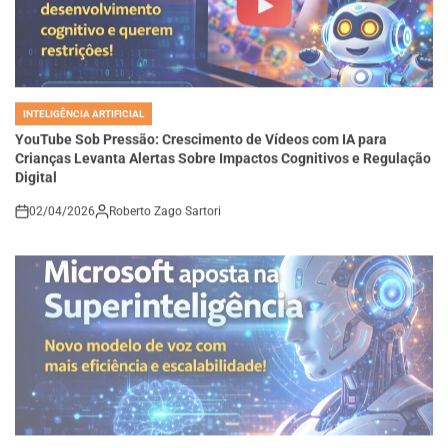
INTELIGÊNCIA ARTIFICIAL
POSTED
IN
YouTube Sob Pressão: Crescimento de Vídeos com IA para
Crianças Levanta Alertas Sobre Impactos Cognitivos e Regulação
Digital
02/04/2026
Roberto Zago Sartori
on
INTELIGÊNCIA ARTIFICIAL
POSTED
IN
Microsoft Aposta na Superinteligência: Novo Modelo de Voz