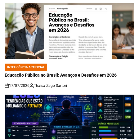
INTELIGÊNCIA ARTIFICIAL
POSTED
IN
Educação Pública no Brasil: Avanços e Desafios em 2026
17/07/2026
Thaisa Zago Sartori
on