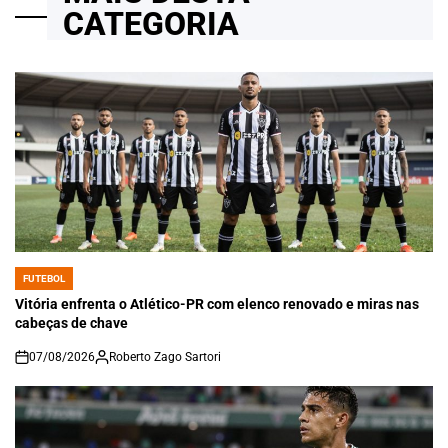
CATEGORIA
FUTEBOL
POSTED
IN
Vitória enfrenta o Atlético-PR com elenco renovado e miras nas
cabeças de chave
07/08/2026
Roberto Zago Sartori
on