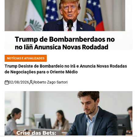
NOTÍCIAS E ATUALIZADES
POSTED
IN
Trump Desiste de Bombardeio no Irã e Anuncia Novas Rodadas
de Negociações para o Oriente Médio
02/08/2026
Roberto Zago Sartori
on