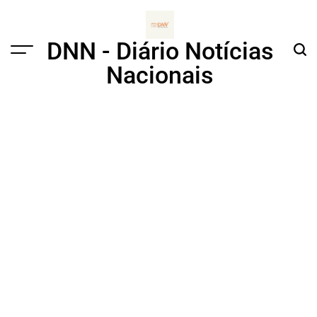
Skip
to
content
DNN - Diário Notícias
Menu
Sear
Nacionais