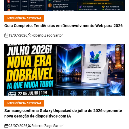
INTELIGÊNCIA ARTIFICIAL
POSTED
IN
Guia Completo: Tendências em Desenvolvimento Web para 2026
13/07/2026
Roberto Zago Sartori
on
INTELIGÊNCIA ARTIFICIAL
POSTED
IN
Samsung confirma Galaxy Unpacked de julho de 2026 e promete
nova geração de dispositivos com IA
08/07/2026
Roberto Zago Sartori
on