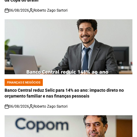
da Copa do Brasil
06/08/2026
Roberto Zago Sartori
on
FINANÇAS E NEGÓCIOS
POSTED
IN
Banco Central reduz Selic para 14% ao ano: impacto direto no
orçamento familiar e nas finanças pessoais
06/08/2026
Roberto Zago Sartori
on