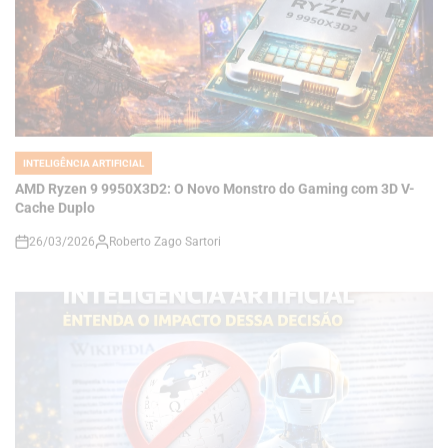
INTELIGÊNCIA ARTIFICIAL
POSTED
IN
AMD Ryzen 9 9950X3D2: O Novo Monstro do Gaming com 3D V-
Cache Duplo
26/03/2026
Roberto Zago Sartori
on
INTELIGÊNCIA ARTIFICIAL
POSTED
IN
Wikipedia Baniu Uso de Inteligência Artificial: Entenda o Impacto