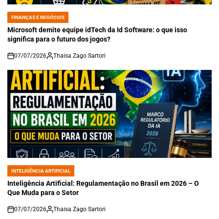
FINANÇAS E NEGÓCIOS
POSTED
IN
Microsoft demite equipe idTech da Id Software: o que isso
significa para o futuro dos jogos?
07/07/2026
Thaisa Zago Sartori
on
INTELIGÊNCIA ARTIFICIAL
POSTED
IN
Inteligência Artificial: Regulamentação no Brasil em 2026 – O
Que Muda para o Setor
07/07/2026
Thaisa Zago Sartori
on