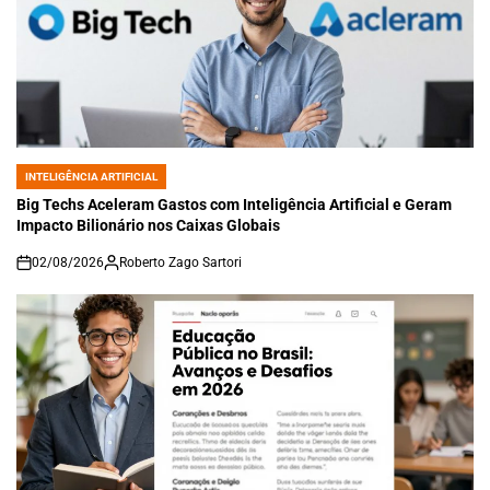
INTELIGÊNCIA ARTIFICIAL
POSTED
IN
Big Techs Aceleram Gastos com Inteligência Artificial e Geram
Impacto Bilionário nos Caixas Globais
02/08/2026
Roberto Zago Sartori
on