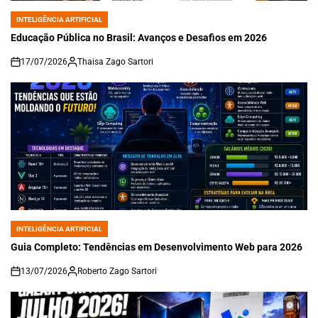
INTELIGÊNCIA ARTIFICIAL
POSTED
IN
Educação Pública no Brasil: Avanços e Desafios em 2026
17/07/2026
Thaisa Zago Sartori
on
INTELIGÊNCIA ARTIFICIAL
POSTED
IN
Guia Completo: Tendências em Desenvolvimento Web para 2026
13/07/2026
Roberto Zago Sartori
on