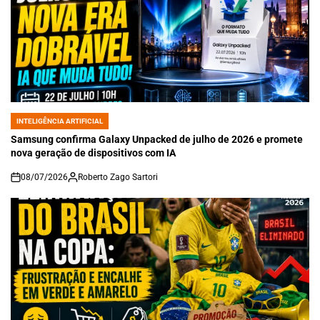
INTELIGÊNCIA ARTIFICIAL
POSTED
IN
Samsung confirma Galaxy Unpacked de julho de 2026 e promete
nova geração de dispositivos com IA
08/07/2026
Roberto Zago Sartori
on