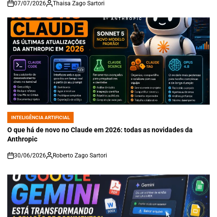
07/07/2026
Thaisa Zago Sartori
on
INTELIGÊNCIA ARTIFICIAL
POSTED
IN
O que há de novo no Claude em 2026: todas as novidades da
Anthropic
30/06/2026
Roberto Zago Sartori
on