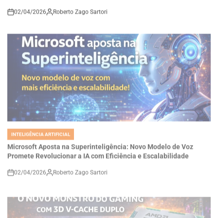
on
INTELIGÊNCIA ARTIFICIAL
POSTED
IN
Microsoft Aposta na Superinteligência: Novo Modelo de Voz
Promete Revolucionar a IA com Eficiência e Escalabilidade
02/04/2026
Roberto Zago Sartori
on