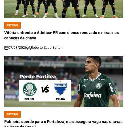
FUTEBOL
POSTED
IN
Vitória enfrenta o Atlético-PR com elenco renovado e miras nas
cabeças de chave
07/08/2026
Roberto Zago Sartori
on
FUTEBOL
POSTED
IN
Palmeiras perde para o Fortaleza, mas assegura vaga nas oitavas