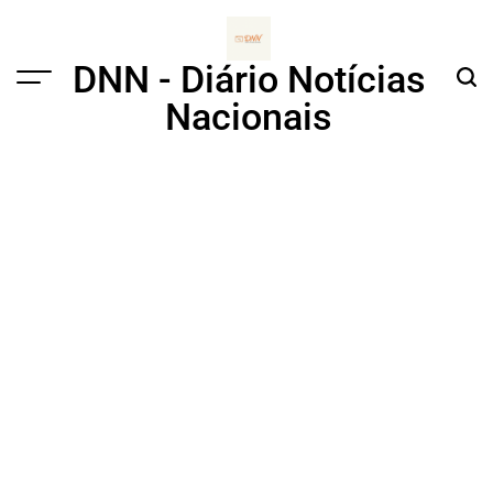
Skip
to
content
DNN - Diário Notícias
Menu
Sear
Nacionais