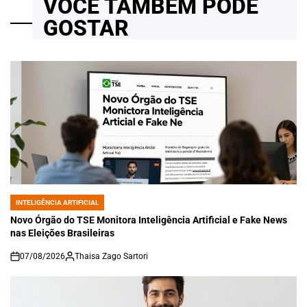
VOCÊ TAMBÉM PODE
GOSTAR
INTELIGÊNCIA ARTIFICIAL
POSTED
IN
Novo Órgão do TSE Monitora Inteligência Artificial e Fake News
nas Eleições Brasileiras
07/08/2026
Thaisa Zago Sartori
on