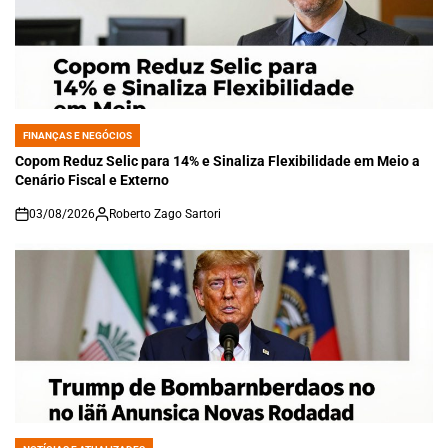
FINANÇAS E NEGÓCIOS
POSTED
IN
Copom Reduz Selic para 14% e Sinaliza Flexibilidade em Meio a
Cenário Fiscal e Externo
03/08/2026
Roberto Zago Sartori
on