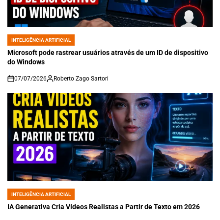
INTELIGÊNCIA ARTIFICIAL
POSTED
IN
Microsoft pode rastrear usuários através de um ID de dispositivo
do Windows
07/07/2026
Roberto Zago Sartori
on
INTELIGÊNCIA ARTIFICIAL
POSTED
IN
IA Generativa Cria Vídeos Realistas a Partir de Texto em 2026