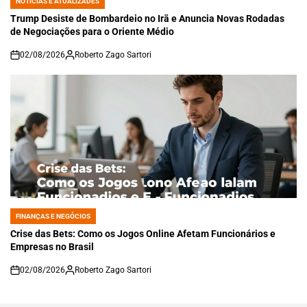
NOTÍCIAS E ATUALIZADES
POSTED
IN
Trump Desiste de Bombardeio no Irã e Anuncia Novas Rodadas
de Negociações para o Oriente Médio
02/08/2026
Roberto Zago Sartori
on
FINANÇAS E NEGÓCIOS
POSTED
IN
Crise das Bets: Como os Jogos Online Afetam Funcionários e
Empresas no Brasil
02/08/2026
Roberto Zago Sartori
on