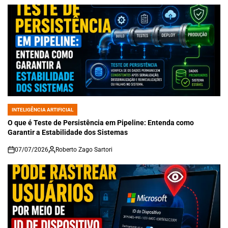
INTELIGÊNCIA ARTIFICIAL
POSTED
IN
O que é Teste de Persistência em Pipeline: Entenda como
Garantir a Estabilidade dos Sistemas
07/07/2026
Roberto Zago Sartori
on