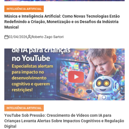
INTELIGÊNCIA ARTIFICIAL
POSTED
IN
Música e Inteligência Artificial: Como Novas Tecnologias Estão
Redefinindo a Criação, Monetização e os Desafios da Indústria
Musical
02/04/2026
Roberto Zago Sartori
on
INTELIGÊNCIA ARTIFICIAL
POSTED
IN
YouTube Sob Pressão: Crescimento de Vídeos com IA para
Crianças Levanta Alertas Sobre Impactos Cognitivos e Regulação
Digital
02/04/2026
Roberto Zago Sartori