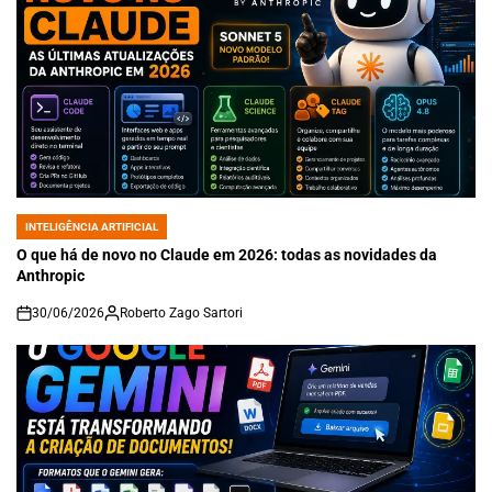
INTELIGÊNCIA ARTIFICIAL
POSTED
IN
O que há de novo no Claude em 2026: todas as novidades da
Anthropic
30/06/2026
Roberto Zago Sartori
on