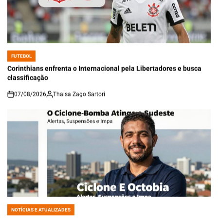
FUTEBOL
POSTED
IN
Corinthians enfrenta o Internacional pela Libertadores e busca
classificação
07/08/2026
Thaisa Zago Sartori
on
NOTÍCIAS E ATUALIZADES
POSTED