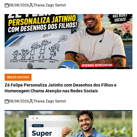
08/08/2026
Thaisa Zago Sartori
on
REDES SOCIAIS
POSTED
IN
Zé Felipe Personaliza Jatinho com Desenhos dos Filhos e
Homenagem Chama Atenção nas Redes Sociais
08/08/2026
Thaisa Zago Sartori
on