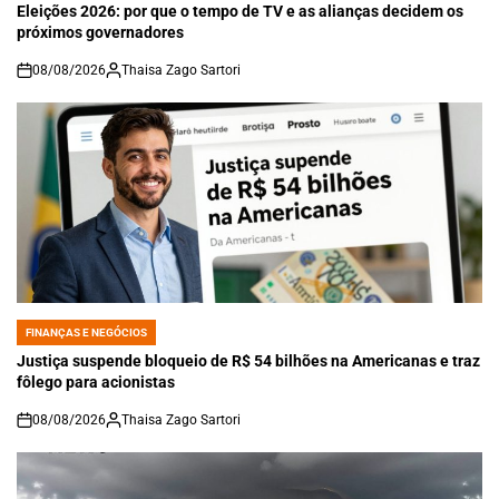
IN
Eleições 2026: por que o tempo de TV e as alianças decidem os
próximos governadores
08/08/2026
Thaisa Zago Sartori
on
FINANÇAS E NEGÓCIOS
POSTED
IN
Justiça suspende bloqueio de R$ 54 bilhões na Americanas e traz
fôlego para acionistas
08/08/2026
Thaisa Zago Sartori
on