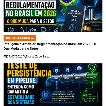
INTELIGÊNCIA ARTIFICIAL
POSTED
IN
Inteligência Artificial: Regulamentação no Brasil em 2026 – O
Que Muda para o Setor
07/07/2026
Thaisa Zago Sartori
on