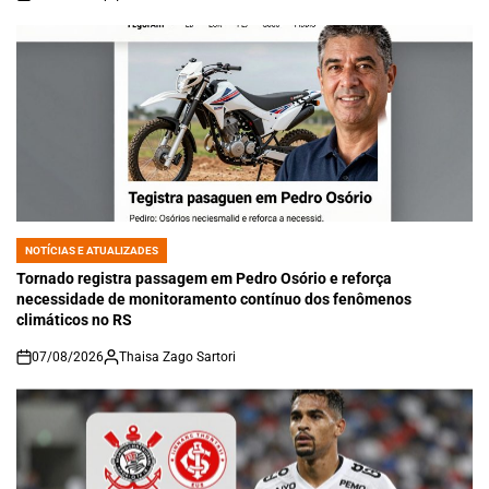
on
NOTÍCIAS E ATUALIZADES
POSTED
IN
Tornado registra passagem em Pedro Osório e reforça
necessidade de monitoramento contínuo dos fenômenos
climáticos no RS
07/08/2026
Thaisa Zago Sartori
on