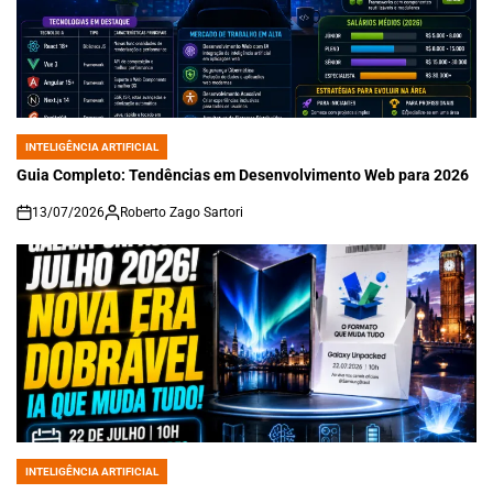
INTELIGÊNCIA ARTIFICIAL
POSTED
IN
Guia Completo: Tendências em Desenvolvimento Web para 2026
13/07/2026
Roberto Zago Sartori
on
INTELIGÊNCIA ARTIFICIAL
POSTED