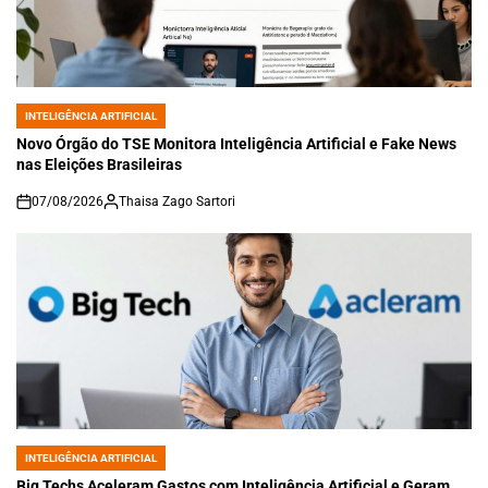
INTELIGÊNCIA ARTIFICIAL
POSTED
IN
Novo Órgão do TSE Monitora Inteligência Artificial e Fake News
nas Eleições Brasileiras
07/08/2026
Thaisa Zago Sartori
on
INTELIGÊNCIA ARTIFICIAL
POSTED
IN
Big Techs Aceleram Gastos com Inteligência Artificial e Geram