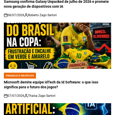
IN
Samsung confirma Galaxy Unpacked de julho de 2026 e promete
nova geração de dispositivos com IA
08/07/2026
Roberto Zago Sartori
on
FINANÇAS E NEGÓCIOS
POSTED
IN
Microsoft demite equipe idTech da Id Software: o que isso
significa para o futuro dos jogos?
07/07/2026
Thaisa Zago Sartori
on