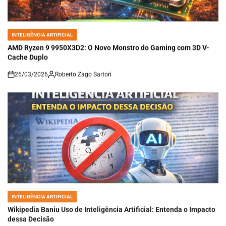
INTELIGÊNCIA ARTIFICIAL
POSTED
IN
AMD Ryzen 9 9950X3D2: O Novo Monstro do Gaming com 3D V-
Cache Duplo
26/03/2026
Roberto Zago Sartori
on
INTELIGÊNCIA ARTIFICIAL
POSTED
IN
Wikipedia Baniu Uso de Inteligência Artificial: Entenda o Impacto
dessa Decisão