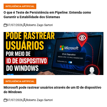
INTELIGÊNCIA ARTIFICIAL
POSTED
IN
O que é Teste de Persistência em Pipeline: Entenda como
Garantir a Estabilidade dos Sistemas
07/07/2026
Roberto Zago Sartori
on
INTELIGÊNCIA ARTIFICIAL
POSTED
IN
Microsoft pode rastrear usuários através de um ID de dispositivo
do Windows
07/07/2026
Roberto Zago Sartori
on