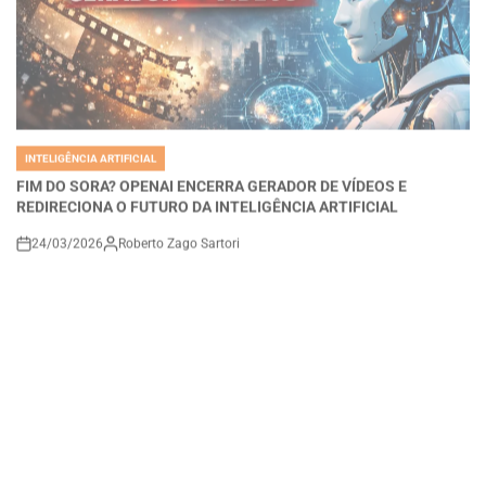
INTELIGÊNCIA ARTIFICIAL
POSTED
IN
FIM DO SORA? OPENAI ENCERRA GERADOR DE VÍDEOS E
REDIRECIONA O FUTURO DA INTELIGÊNCIA ARTIFICIAL
24/03/2026
Roberto Zago Sartori
on
INTELIGÊNCIA ARTIFICIAL
POSTED
IN
Perplexity Health Chega para Revolucionar a Saúde Digital: IA