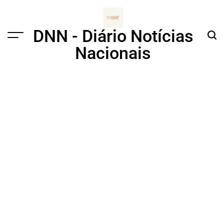
Skip
to
content
DNN - Diário Notícias
Menu
Sear
Nacionais