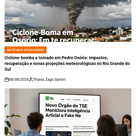
NOTÍCIAS E ATUALIZADES
POSTED
IN
Ciclone-bomba e tornado em Pedro Osório: impactos,
recuperação e novas projeções meteorológicas no Rio Grande do
Sul
08/08/2026
Thaisa Zago Sartori
on