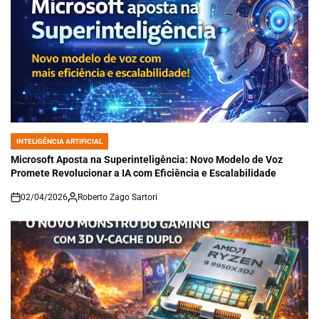
INTELIGÊNCIA ARTIFICIAL
POSTED
IN
Microsoft Aposta na Superinteligência: Novo Modelo de Voz
Promete Revolucionar a IA com Eficiência e Escalabilidade
02/04/2026
Roberto Zago Sartori
on