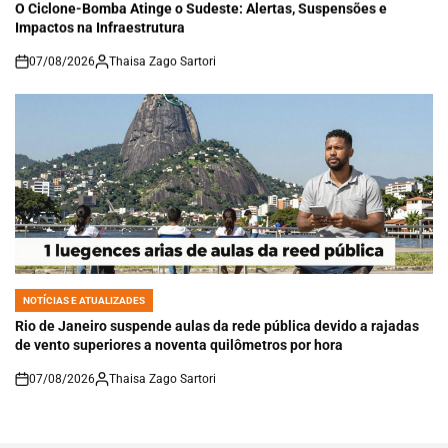
IN
O Ciclone-Bomba Atinge o Sudeste: Alertas, Suspensões e
Impactos na Infraestrutura
07/08/2026
Thaisa Zago Sartori
on
NOTÍCIAS E ATUALIZADES
POSTED
IN
Rio de Janeiro suspende aulas da rede pública devido a rajadas
de vento superiores a noventa quilômetros por hora
07/08/2026
Thaisa Zago Sartori
on