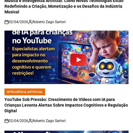
Música e Inteligência Artificial: Como Novas Tecnologias Estão
Redefinindo a Criação, Monetização e os Desafios da Indústria
Musical
02/04/2026
Roberto Zago Sartori
on
INTELIGÊNCIA ARTIFICIAL
POSTED
IN
YouTube Sob Pressão: Crescimento de Vídeos com IA para
Crianças Levanta Alertas Sobre Impactos Cognitivos e Regulação
Digital
02/04/2026
Roberto Zago Sartori
on