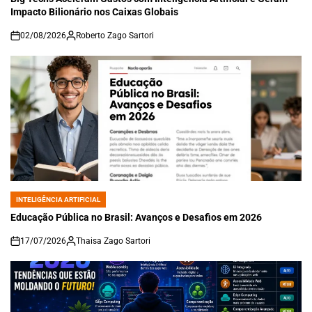
Impacto Bilionário nos Caixas Globais
02/08/2026
Roberto Zago Sartori
on
INTELIGÊNCIA ARTIFICIAL
POSTED
IN
Educação Pública no Brasil: Avanços e Desafios em 2026
17/07/2026
Thaisa Zago Sartori
on