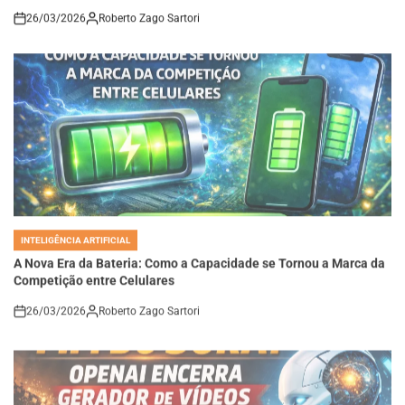
26/03/2026
Roberto Zago Sartori
on
INTELIGÊNCIA ARTIFICIAL
POSTED
IN
A Nova Era da Bateria: Como a Capacidade se Tornou a Marca da
Competição entre Celulares
26/03/2026
Roberto Zago Sartori
on