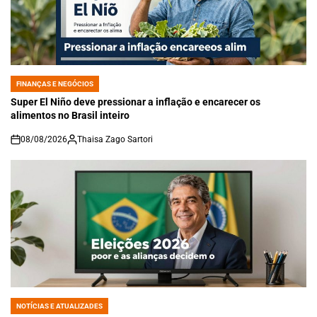
FINANÇAS E NEGÓCIOS
POSTED
IN
Super El Niño deve pressionar a inflação e encarecer os
alimentos no Brasil inteiro
08/08/2026
Thaisa Zago Sartori
on
NOTÍCIAS E ATUALIZADES
POSTED