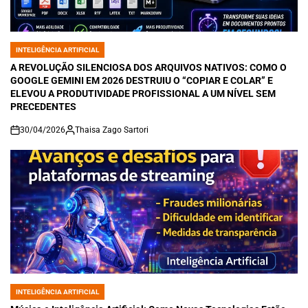
INTELIGÊNCIA ARTIFICIAL
POSTED
IN
A REVOLUÇÃO SILENCIOSA DOS ARQUIVOS NATIVOS: COMO O
GOOGLE GEMINI EM 2026 DESTRUIU O “COPIAR E COLAR” E
ELEVOU A PRODUTIVIDADE PROFISSIONAL A UM NÍVEL SEM
PRECEDENTES
30/04/2026
Thaisa Zago Sartori
on
INTELIGÊNCIA ARTIFICIAL
POSTED
IN