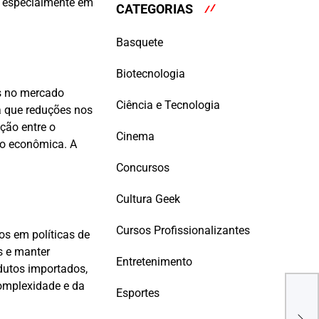
e, especialmente em
CATEGORIAS
Basquete
Biotecnologia
is no mercado
Ciência e Tecnologia
já que reduções nos
ção entre o
Cinema
ão econômica. A
Concursos
Cultura Geek
Cursos Profissionalizantes
os em políticas de
s e manter
Entretenimento
odutos importados,
omplexidade e da
Esportes
Micr
atra