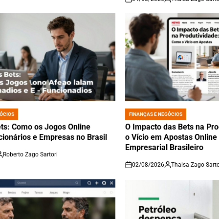
on
ÓCIOS
FINANÇAS E NEGÓCIOS
POSTED
IN
ets: Como os Jogos Online
O Impacto das Bets na Pr
ionários e Empresas no Brasil
o Vício em Apostas Online
Empresarial Brasileiro
Roberto Zago Sartori
02/08/2026
Thaisa Zago Sarto
on