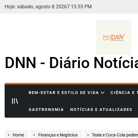
Skip
Hoje: sábado, agosto 8 2026
7
:
15
:
57
PM
to
content
DNN - Diário Notíc
BEM-ESTAR E ESTILO DE VIDA
CIÊNCIA E
GASTRONOMIA
NOTÍCIAS E ATUALIZADES
Home
Finanças e Negócios
Tesla e Coca-Cola pedem