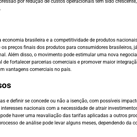
a pressão por redução de custos operacionais tem sido crescent
.
o a economia brasileira e a competitividade de produtos naciona
e os preços finais dos produtos para consumidores brasileiros, 
nal. Além disso, o movimento pode estimular uma nova negocia
al de fortalecer parcerias comerciais e promover maior integraç
m vantagens comerciais no país.
sos
sas e definir se concede ou não a isenção, com possíveis impact
r interesses nacionais com a necessidade de atrair investimento
, pode haver uma reavaliação das tarifas aplicadas a outros pr
processo de análise pode levar alguns meses, dependendo da c