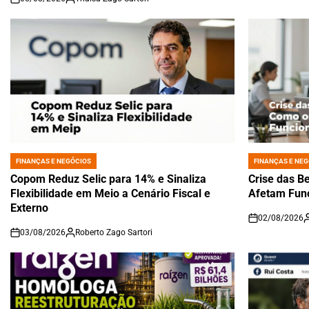
on
FINANÇAS E NEGÓCIOS
FINANÇAS E NEG
POSTED
POSTED
IN
IN
Copom Reduz Selic para 14% e Sinaliza
Crise das B
Flexibilidade em Meio a Cenário Fiscal e
Afetam Func
Externo
02/08/2026
on
03/08/2026
Roberto Zago Sartori
on