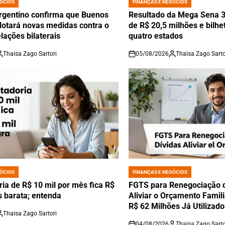
ÓCIOS
FINANÇAS E NEGÓCIOS
POSTED
IN
rgentino confirma que Buenos
Resultado da Mega Sena 3
dotará novas medidas contra o
de R$ 20,5 milhões e bilh
elações bilaterais
quatro estados
Thaisa Zago Sartori
05/08/2026
Thaisa Zago Sarto
on
ÓCIOS
FINANÇAS E NEGÓCIOS
POSTED
IN
ia de R$ 10 mil por mês fica R$
FGTS para Renegociação 
s barata; entenda
Aliviar o Orçamento Famil
R$ 62 Milhões Já Utilizado
Thaisa Zago Sartori
04/08/2026
Thaisa Zago Sarto