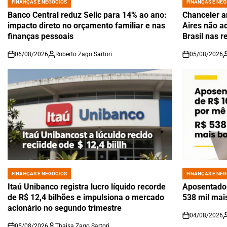
FINANÇAS E NEGÓCIOS
FINANÇAS E NEG
POSTED
POSTED
IN
IN
Banco Central reduz Selic para 14% ao ano:
Chanceler a
impacto direto no orçamento familiar e nas
Aires não a
finanças pessoais
Brasil nas r
06/08/2026
Roberto Zago Sartori
05/08/2026
on
on
FINANÇAS E NEGÓCIOS
FINANÇAS E NEG
POSTED
POSTED
IN
IN
Itaú Unibanco registra lucro líquido recorde
Aposentador
de R$ 12,4 bilhões e impulsiona o mercado
538 mil mai
acionário no segundo trimestre
04/08/2026
on
05/08/2026
Thaisa Zago Sartori