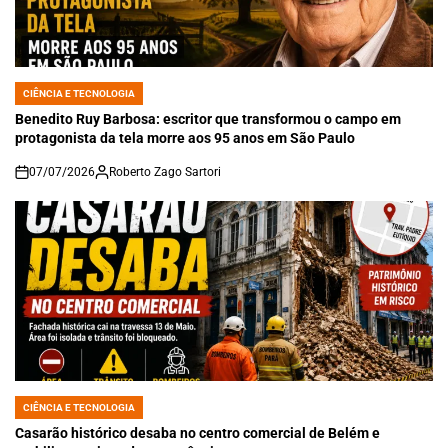
CIÊNCIA E TECNOLOGIA
POSTED
IN
Benedito Ruy Barbosa: escritor que transformou o campo em
protagonista da tela morre aos 95 anos em São Paulo
07/07/2026
Roberto Zago Sartori
on
CIÊNCIA E TECNOLOGIA
POSTED
IN
Casarão histórico desaba no centro comercial de Belém e