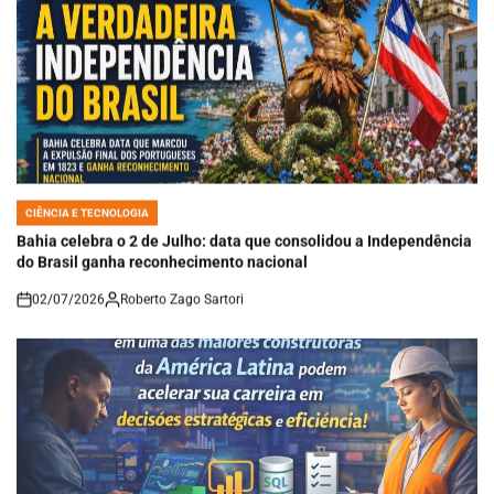
CIÊNCIA E TECNOLOGIA
POSTED
IN
Bahia celebra o 2 de Julho: data que consolidou a Independência
do Brasil ganha reconhecimento nacional
02/07/2026
Roberto Zago Sartori
on