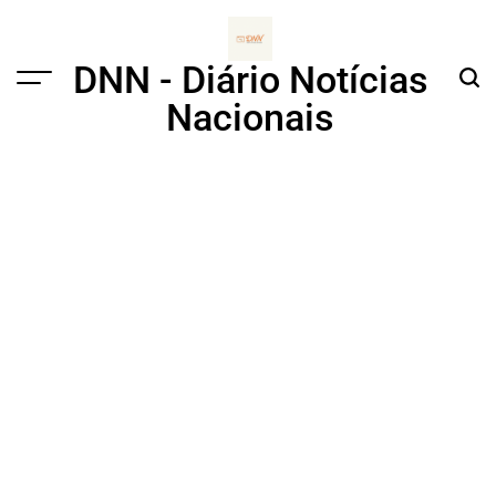
Skip
to
content
DNN - Diário Notícias
Menu
Sear
Nacionais