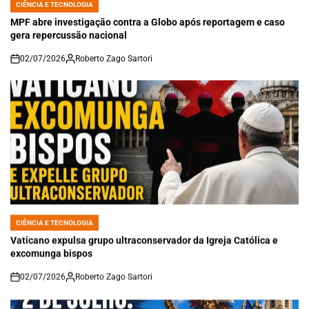
CIÊNCIA E TECNOLOGIA
POSTED
IN
MPF abre investigação contra a Globo após reportagem e caso
gera repercussão nacional
02/07/2026
Roberto Zago Sartori
on
CIÊNCIA E TECNOLOGIA
POSTED
IN
Vaticano expulsa grupo ultraconservador da Igreja Católica e
excomunga bispos
02/07/2026
Roberto Zago Sartori
on