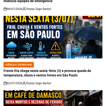
mobiliza equipes de emergência
06/07/2026
Thaisa Zago Sartori
on
CIÊNCIA E TECNOLOGIA
POSTED
IN
Frente fria chega nesta sexta-feira (3) e provoca queda de
temperatura, chuva e ventos fortes em São Paulo
02/07/2026
Thaisa Zago Sartori
on