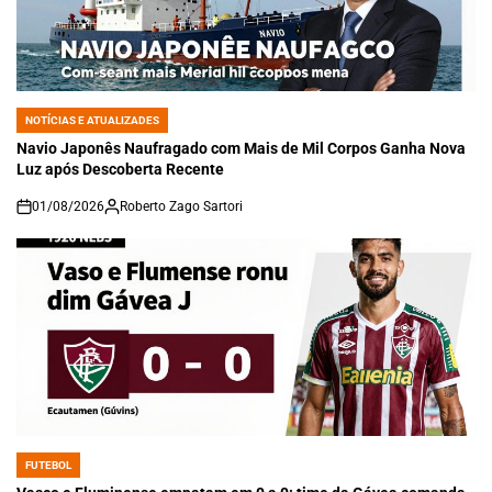
NOTÍCIAS E ATUALIZADES
POSTED
IN
Navio Japonês Naufragado com Mais de Mil Corpos Ganha Nova
Luz após Descoberta Recente
01/08/2026
Roberto Zago Sartori
on
FUTEBOL
POSTED
IN