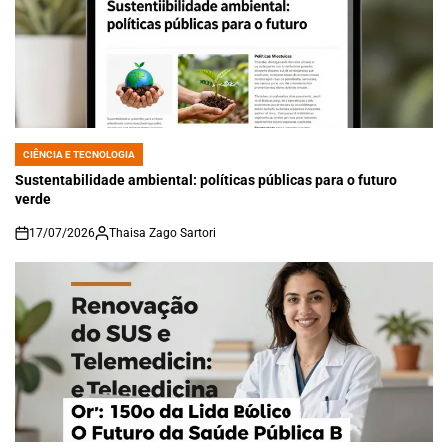
CIÊNCIA E TECNOLOGIA
POSTED
IN
Sustentabilidade ambiental: políticas públicas para o futuro
verde
17/07/2026
Thaisa Zago Sartori
on