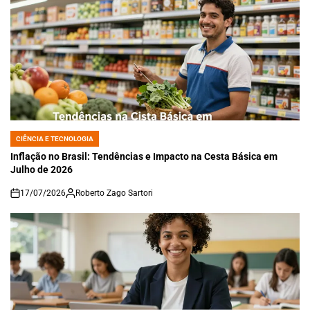
CIÊNCIA E TECNOLOGIA
POSTED
IN
Inflação no Brasil: Tendências e Impacto na Cesta Básica em
Julho de 2026
17/07/2026
Roberto Zago Sartori
on