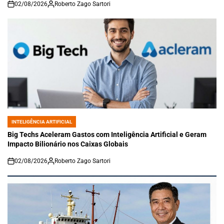
02/08/2026
Roberto Zago Sartori
on
INTELIGÊNCIA ARTIFICIAL
POSTED
IN
Big Techs Aceleram Gastos com Inteligência Artificial e Geram
Impacto Bilionário nos Caixas Globais
02/08/2026
Roberto Zago Sartori
on