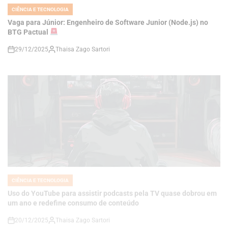
29/12/2025
Thaisa Zago Sartori
on
CIÊNCIA E TECNOLOGIA
POSTED
IN
Uso do YouTube para assistir podcasts pela TV quase dobrou em
um ano e redefine consumo de conteúdo
20/12/2025
Thaisa Zago Sartori
on