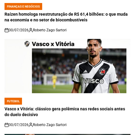
FINANÇAS E NEGÓCIOS
POSTED
IN
Raízen homologa reestruturação de R$ 61,4 bilhões: o que muda
na economia e no setor de biocombustíveis
30/07/2026
Roberto Zago Sartori
on
FUTEBOL
POSTED
IN
Vasco x Vitória: clássico gera polêmica nas redes sociais antes
do duelo decisivo
30/07/2026
Roberto Zago Sartori
on