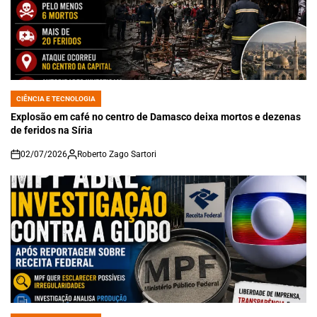
CIÊNCIA E TECNOLOGIA
POSTED
IN
Explosão em café no centro de Damasco deixa mortos e dezenas
de feridos na Síria
02/07/2026
Roberto Zago Sartori
on