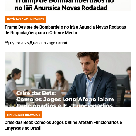
NOTÍCIAS E ATUALIZADES
POSTED
IN
Trump Desiste de Bombardeio no Irã e Anuncia Novas Rodadas
de Negociações para o Oriente Médio
02/08/2026
Roberto Zago Sartori
on
FINANÇAS E NEGÓCIOS
POSTED
IN
Crise das Bets: Como os Jogos Online Afetam Funcionários e
Empresas no Brasil