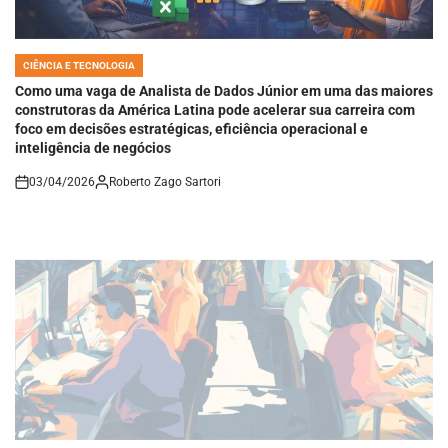
CIÊNCIA E TECNOLOGIA
POSTED
IN
Como uma vaga de Analista de Dados Júnior em uma das maiores
construtoras da América Latina pode acelerar sua carreira com
foco em decisões estratégicas, eficiência operacional e
inteligência de negócios
03/04/2026
Roberto Zago Sartori
on
CIÊNCIA E TECNOLOGIA
POSTED
IN
Vaga para Júnior: Engenheiro de Software Junior (Node.js) no
BTG Pactual