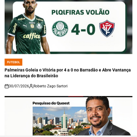
FUTEBOL
POSTED
IN
Palmeiras Goleia o Vitória por 4 a 0 no Barradão e Abre Vantança
na Liderança do Brasileirão
30/07/2026
Roberto Zago Sartori
on