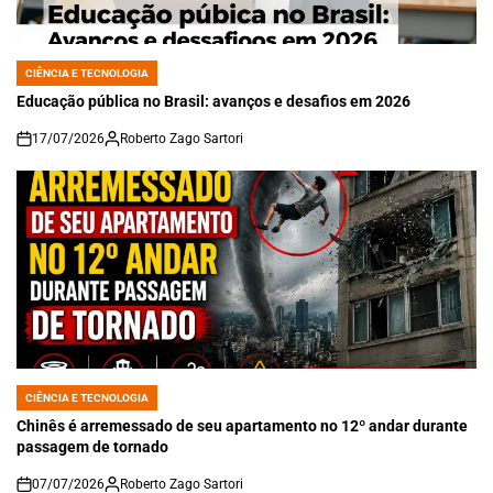
CIÊNCIA E TECNOLOGIA
POSTED
IN
Educação pública no Brasil: avanços e desafios em 2026
17/07/2026
Roberto Zago Sartori
on
CIÊNCIA E TECNOLOGIA
POSTED
IN
Chinês é arremessado de seu apartamento no 12º andar durante
passagem de tornado
07/07/2026
Roberto Zago Sartori
on