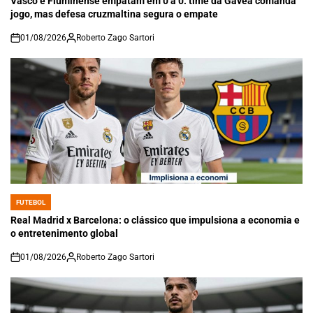
Vasco e Fluminense empatam em 0 a 0: time da Gávea comanda
jogo, mas defesa cruzmaltina segura o empate
01/08/2026
Roberto Zago Sartori
on
FUTEBOL
POSTED
IN
Real Madrid x Barcelona: o clássico que impulsiona a economia e
o entretenimento global
01/08/2026
Roberto Zago Sartori
on