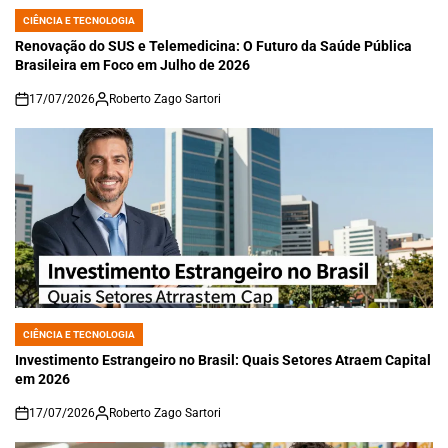
CIÊNCIA E TECNOLOGIA
POSTED
IN
Renovação do SUS e Telemedicina: O Futuro da Saúde Pública
Brasileira em Foco em Julho de 2026
17/07/2026
Roberto Zago Sartori
on
CIÊNCIA E TECNOLOGIA
POSTED
IN
Investimento Estrangeiro no Brasil: Quais Setores Atraem Capital
em 2026
17/07/2026
Roberto Zago Sartori
on