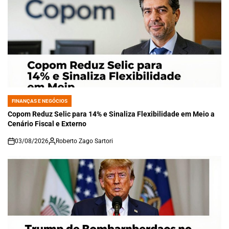
FINANÇAS E NEGÓCIOS
POSTED
IN
Copom Reduz Selic para 14% e Sinaliza Flexibilidade em Meio a
Cenário Fiscal e Externo
03/08/2026
Roberto Zago Sartori
on