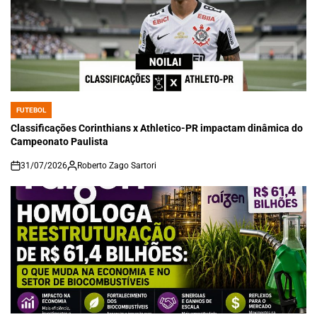
FUTEBOL
POSTED
IN
Classificações Corinthians x Athletico-PR impactam dinâmica do
Campeonato Paulista
31/07/2026
Roberto Zago Sartori
on