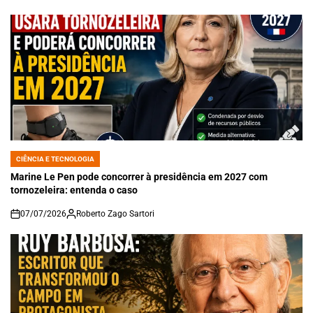
CIÊNCIA E TECNOLOGIA
POSTED
IN
Marine Le Pen pode concorrer à presidência em 2027 com
tornozeleira: entenda o caso
07/07/2026
Roberto Zago Sartori
on