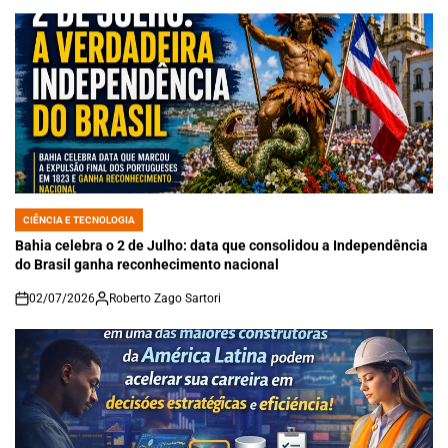
CIÊNCIA E TECNOLOGIA
POSTED
IN
Bahia celebra o 2 de Julho: data que consolidou a Independência
do Brasil ganha reconhecimento nacional
02/07/2026
Roberto Zago Sartori
on