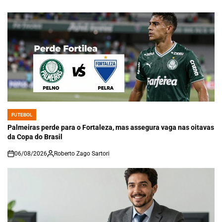
FUTEBOL
POSTED
IN
Palmeiras perde para o Fortaleza, mas assegura vaga nas oitavas
da Copa do Brasil
06/08/2026
Roberto Zago Sartori
on