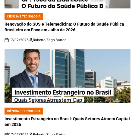
CIÊNCIA E TECNOLOGIA
POSTED
IN
Renovação do SUS e Telemedicina: O Futuro da Saúde Pública
Brasileira em Foco em Julho de 2026
17/07/2026
Roberto Zago Sartori
on
CIÊNCIA E TECNOLOGIA
POSTED
IN
Investimento Estrangeiro no Brasil: Quais Setores Atraem Capital
em 2026
17/07/2026
Roberto Zago Sartori