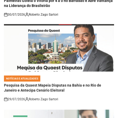
na Liderança do Brasileirão
30/07/2026
Roberto Zago Sartori
on
NOTÍCIAS E ATUALIZADES
POSTED
IN
Pesquisa da Quaest Mapeia Disputas na Bahia e no Rio de
Janeiro e Antecipa Cenário Eleitoral
29/07/2026
Roberto Zago Sartori
on