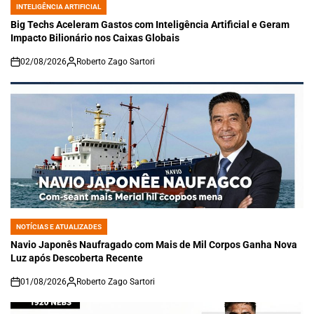
INTELIGÊNCIA ARTIFICIAL
POSTED
IN
Big Techs Aceleram Gastos com Inteligência Artificial e Geram
Impacto Bilionário nos Caixas Globais
02/08/2026
Roberto Zago Sartori
on
NOTÍCIAS E ATUALIZADES
POSTED
IN
Navio Japonês Naufragado com Mais de Mil Corpos Ganha Nova
Luz após Descoberta Recente
01/08/2026
Roberto Zago Sartori
on