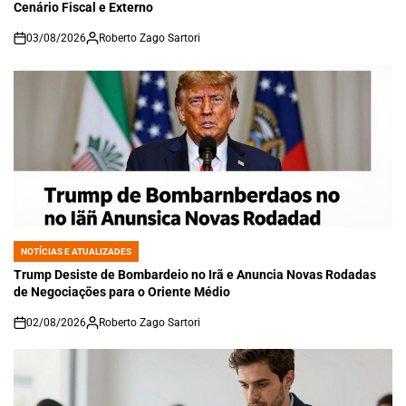
Cenário Fiscal e Externo
03/08/2026
Roberto Zago Sartori
on
NOTÍCIAS E ATUALIZADES
POSTED
IN
Trump Desiste de Bombardeio no Irã e Anuncia Novas Rodadas
de Negociações para o Oriente Médio
02/08/2026
Roberto Zago Sartori
on