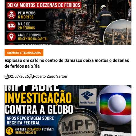
CIÊNCIA E TECNOLOGIA
POSTED
IN
Explosão em café no centro de Damasco deixa mortos e dezenas
de feridos na Síria
02/07/2026
Roberto Zago Sartori
on