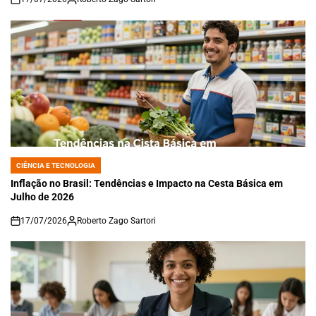
on
CIÊNCIA E TECNOLOGIA
POSTED
IN
Inflação no Brasil: Tendências e Impacto na Cesta Básica em
Julho de 2026
17/07/2026
Roberto Zago Sartori
on