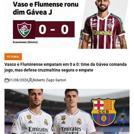
FUTEBOL
POSTED
IN
Vasco e Fluminense empatam em 0 a 0: time da Gávea comanda
jogo, mas defesa cruzmaltina segura o empate
01/08/2026
Roberto Zago Sartori
on