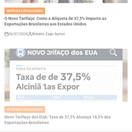
POSTED
IN
O Novo Tarifaço: Como a Alíquota de 37,5% Impacta as
Exportações Brasileiras aos Estados Unidos
26/07/2026
Roberto Zago Sartori
on
NOTÍCIAS E ATUALIZADES
POSTED
IN
Novo Tarifaço dos EUA: Taxa de 37,5% Alcança 16,5% das
Exportações Brasileiras
26/07/2026
Roberto Zago Sartori
on