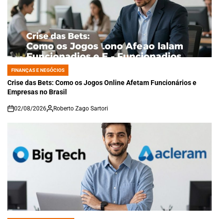
FINANÇAS E NEGÓCIOS
POSTED
IN
Crise das Bets: Como os Jogos Online Afetam Funcionários e
Empresas no Brasil
02/08/2026
Roberto Zago Sartori
on