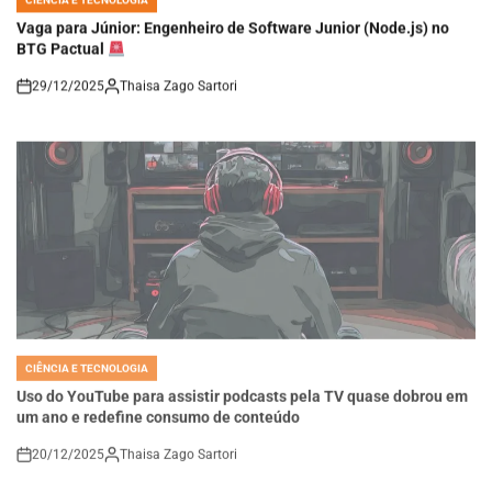
IN
Vaga para Júnior: Engenheiro de Software Junior (Node.js) no
BTG Pactual
29/12/2025
Thaisa Zago Sartori
on
CIÊNCIA E TECNOLOGIA
POSTED
IN
Uso do YouTube para assistir podcasts pela TV quase dobrou em
um ano e redefine consumo de conteúdo
20/12/2025
Thaisa Zago Sartori
on