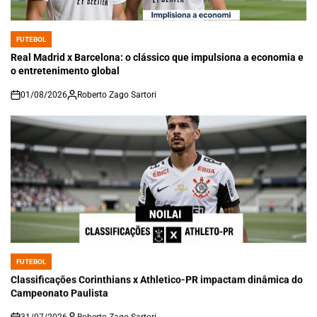
FUTEBOL
POSTED
IN
Real Madrid x Barcelona: o clássico que impulsiona a economia e
o entretenimento global
01/08/2026
Roberto Zago Sartori
on
FUTEBOL
POSTED
IN
Classificações Corinthians x Athletico-PR impactam dinâmica do
Campeonato Paulista