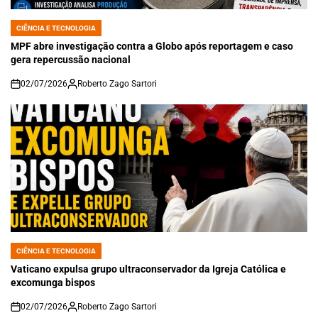
CIÊNCIA E TECNOLOGIA
POSTED
IN
MPF abre investigação contra a Globo após reportagem e caso
gera repercussão nacional
02/07/2026
Roberto Zago Sartori
on
CIÊNCIA E TECNOLOGIA
POSTED
IN
Vaticano expulsa grupo ultraconservador da Igreja Católica e
excomunga bispos
02/07/2026
Roberto Zago Sartori
on