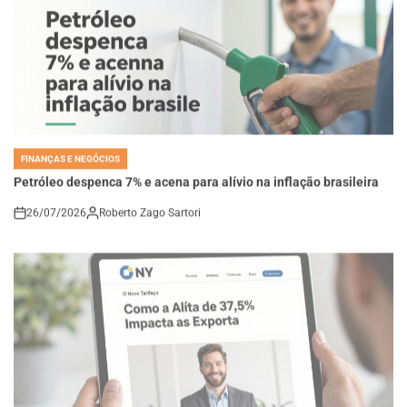
FINANÇAS E NEGÓCIOS
POSTED
IN
Petróleo despenca 7% e acena para alívio na inflação brasileira
26/07/2026
Roberto Zago Sartori
on
NOTÍCIAS E ATUALIZADES