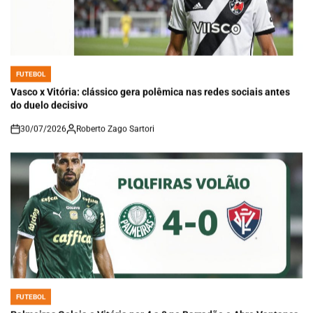
FUTEBOL
POSTED
IN
Vasco x Vitória: clássico gera polêmica nas redes sociais antes
do duelo decisivo
30/07/2026
Roberto Zago Sartori
on
FUTEBOL
POSTED
IN
Palmeiras Goleia o Vitória por 4 a 0 no Barradão e Abre Vantança