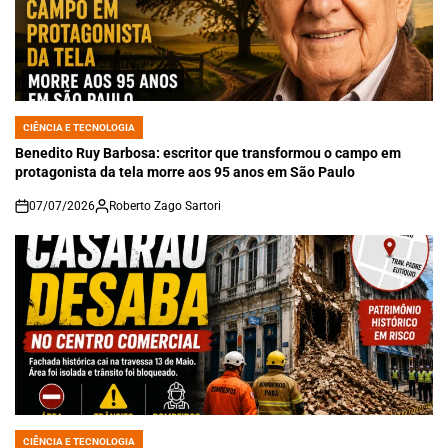
CIÊNCIA E TECNOLOGIA
POSTED
IN
Benedito Ruy Barbosa: escritor que transformou o campo em
protagonista da tela morre aos 95 anos em São Paulo
07/07/2026
Roberto Zago Sartori
on
CIÊNCIA E TECNOLOGIA
POSTED