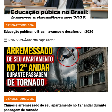
CIÊNCIA E TECNOLOGIA
POSTED
IN
Educação pública no Brasil: avanços e desafios em 2026
17/07/2026
Roberto Zago Sartori
on
CIÊNCIA E TECNOLOGIA
POSTED
IN
Chinês é arremessado de seu apartamento no 12º andar durante
passagem de tornado