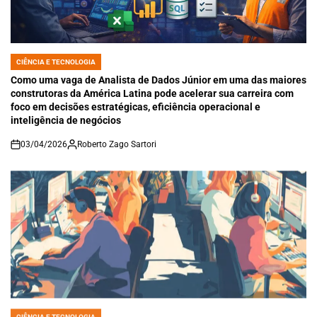
CIÊNCIA E TECNOLOGIA
POSTED
IN
Como uma vaga de Analista de Dados Júnior em uma das maiores
construtoras da América Latina pode acelerar sua carreira com
foco em decisões estratégicas, eficiência operacional e
inteligência de negócios
03/04/2026
Roberto Zago Sartori
on
CIÊNCIA E TECNOLOGIA
POSTED