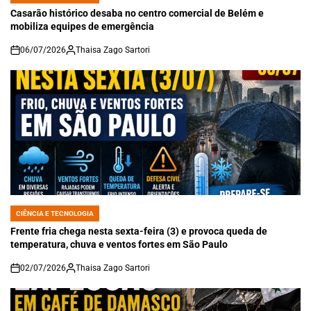
IN
Casarão histórico desaba no centro comercial de Belém e
mobiliza equipes de emergência
06/07/2026
Thaisa Zago Sartori
on
CIÊNCIA E TECNOLOGIA
POSTED
IN
Frente fria chega nesta sexta-feira (3) e provoca queda de
temperatura, chuva e ventos fortes em São Paulo
02/07/2026
Thaisa Zago Sartori
on