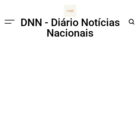
Skip
to
content
DNN - Diário Notícias
Menu
Sear
Nacionais