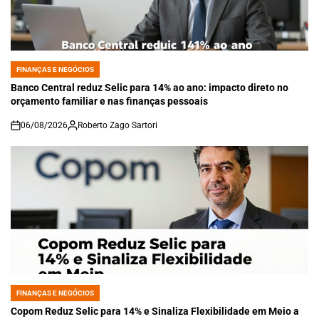
FINANÇAS E NEGÓCIOS
POSTED
IN
Banco Central reduz Selic para 14% ao ano: impacto direto no
orçamento familiar e nas finanças pessoais
06/08/2026
Roberto Zago Sartori
on
FINANÇAS E NEGÓCIOS
POSTED
IN
Copom Reduz Selic para 14% e Sinaliza Flexibilidade em Meio a