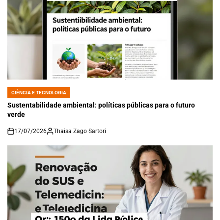
CIÊNCIA E TECNOLOGIA
POSTED
IN
Sustentabilidade ambiental: políticas públicas para o futuro
verde
17/07/2026
Thaisa Zago Sartori
on