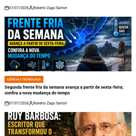
07/07/2026
Roberto Zago Sartori
on
CIÊNCIA E TECNOLOGIA
POSTED
IN
Segunda frente fria da semana avança a partir de sexta-feira;
confira a nova mudança do tempo
07/07/2026
Roberto Zago Sartori
on