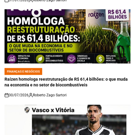
31/07/2026
Roberto Zago Sartori
on
FINANÇAS E NEGÓCIOS
POSTED
IN
Raízen homologa reestruturação de R$ 61,4 bilhões: o que muda
na economia e no setor de biocombustíveis
30/07/2026
Roberto Zago Sartori
on