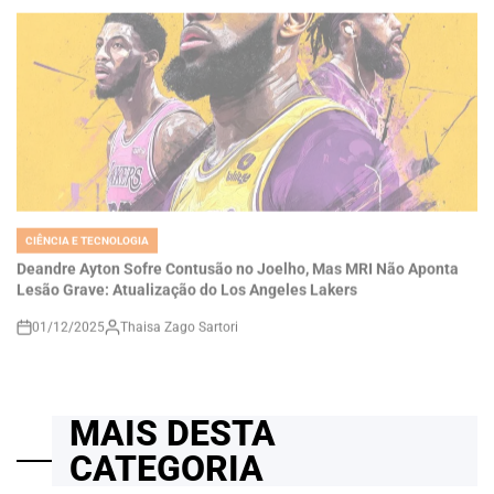
CIÊNCIA E TECNOLOGIA
POSTED
IN
Deandre Ayton Sofre Contusão no Joelho, Mas MRI Não Aponta
Lesão Grave: Atualização do Los Angeles Lakers
01/12/2025
Thaisa Zago Sartori
on
MAIS DESTA
CATEGORIA