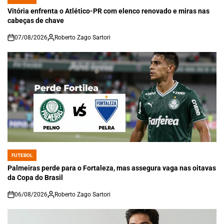
POSTED
IN
Vitória enfrenta o Atlético-PR com elenco renovado e miras nas
cabeças de chave
07/08/2026
Roberto Zago Sartori
on
FUTEBOL
POSTED
IN
Palmeiras perde para o Fortaleza, mas assegura vaga nas oitavas
da Copa do Brasil
06/08/2026
Roberto Zago Sartori
on