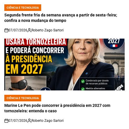
CIÊNCIA E TECNOLOGIA
POSTED
IN
Segunda frente fria da semana avança a partir de sexta-feira;
confira a nova mudança do tempo
07/07/2026
Roberto Zago Sartori
on
CIÊNCIA E TECNOLOGIA
POSTED
IN
Marine Le Pen pode concorrer à presidência em 2027 com
tornozeleira: entenda o caso
07/07/2026
Roberto Zago Sartori
on