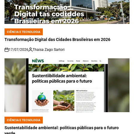
CIÊNCIA E TECNOLOGIA
POSTED
IN
Transformação Digital das Cidades Brasileiras em 2026
17/07/2026
Thaisa Zago Sartori
on
CIÊNCIA E TECNOLOGIA
POSTED
IN
Sustentabilidade ambiental: políticas públicas para o futuro
verde