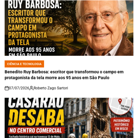
CIÊNCIA E TECNOLOGIA
POSTED
IN
Benedito Ruy Barbosa: escritor que transformou o campo em
protagonista da tela morre aos 95 anos em São Paulo
07/07/2026
Roberto Zago Sartori
on