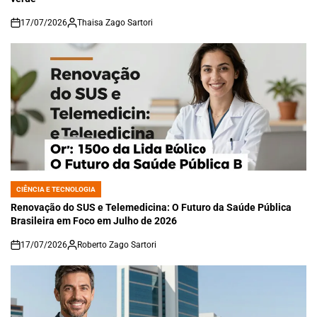
17/07/2026
Thaisa Zago Sartori
on
CIÊNCIA E TECNOLOGIA
POSTED
IN
Renovação do SUS e Telemedicina: O Futuro da Saúde Pública
Brasileira em Foco em Julho de 2026
17/07/2026
Roberto Zago Sartori
on