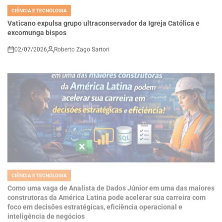
IN
Vaticano expulsa grupo ultraconservador da Igreja Católica e
excomunga bispos
02/07/2026
Roberto Zago Sartori
on
CIÊNCIA E TECNOLOGIA
POSTED
IN
Como uma vaga de Analista de Dados Júnior em uma das maiores
construtoras da América Latina pode acelerar sua carreira com
foco em decisões estratégicas, eficiência operacional e
inteligência de negócios
03/04/2026
Roberto Zago Sartori
on