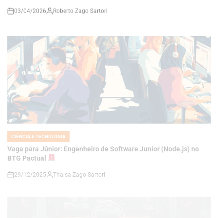
CIÊNCIA E TECNOLOGIA
POSTED
IN
Vaga para Júnior: Engenheiro de Software Junior (Node.js) no
BTG Pactual
29/12/2025
Thaisa Zago Sartori
on