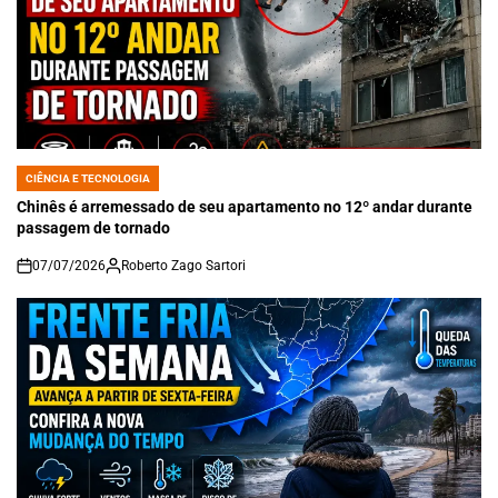
CIÊNCIA E TECNOLOGIA
POSTED
IN
Chinês é arremessado de seu apartamento no 12º andar durante
passagem de tornado
07/07/2026
Roberto Zago Sartori
on