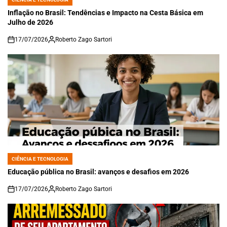
POSTED
IN
Inflação no Brasil: Tendências e Impacto na Cesta Básica em
Julho de 2026
17/07/2026
Roberto Zago Sartori
on
CIÊNCIA E TECNOLOGIA
POSTED
IN
Educação pública no Brasil: avanços e desafios em 2026
17/07/2026
Roberto Zago Sartori
on