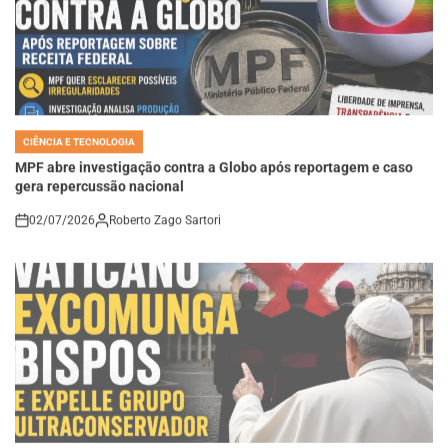
CIÊNCIA E TECNOLOGIA
POSTED
IN
MPF abre investigação contra a Globo após reportagem e caso
gera repercussão nacional
02/07/2026
Roberto Zago Sartori
on
CIÊNCIA E TECNOLOGIA
POSTED