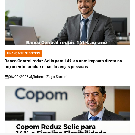
FINANÇAS E NEGÓCIOS
POSTED
IN
Banco Central reduz Selic para 14% ao ano: impacto direto no
orçamento familiar e nas finanças pessoais
06/08/2026
Roberto Zago Sartori
on