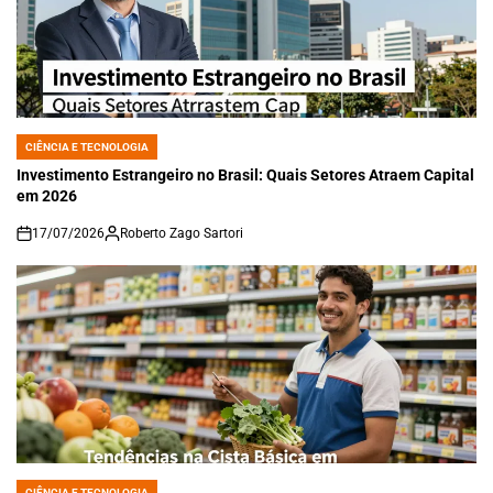
CIÊNCIA E TECNOLOGIA
POSTED
IN
Investimento Estrangeiro no Brasil: Quais Setores Atraem Capital
em 2026
17/07/2026
Roberto Zago Sartori
on
CIÊNCIA E TECNOLOGIA