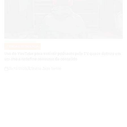
CIÊNCIA E TECNOLOGIA
POSTED
IN
Uso do YouTube para assistir podcasts pela TV quase dobrou em
um ano e redefine consumo de conteúdo
20/12/2025
Thaisa Zago Sartori
on
CIÊNCIA E TECNOLOGIA
POSTED
IN
Deandre Ayton Sofre Contusão no Joelho, Mas MRI Não Aponta
Lesão Grave: Atualização do Los Angeles Lakers