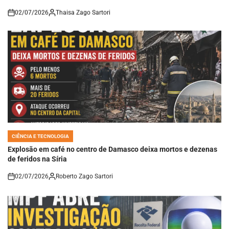
02/07/2026
Thaisa Zago Sartori
on
CIÊNCIA E TECNOLOGIA
POSTED
IN
Explosão em café no centro de Damasco deixa mortos e dezenas
de feridos na Síria
02/07/2026
Roberto Zago Sartori
on