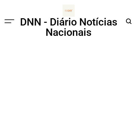
Skip
to
content
DNN - Diário Notícias
Menu
Sear
Nacionais