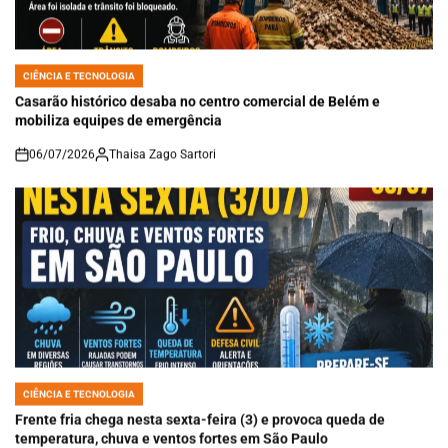
CIÊNCIA E TECNOLOGIA
POSTED
IN
Casarão histórico desaba no centro comercial de Belém e
mobiliza equipes de emergência
06/07/2026
Thaisa Zago Sartori
on
CIÊNCIA E TECNOLOGIA
POSTED
IN
Frente fria chega nesta sexta-feira (3) e provoca queda de
temperatura, chuva e ventos fortes em São Paulo