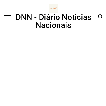
Skip
to
content
DNN - Diário Notícias
Menu
Sear
Nacionais