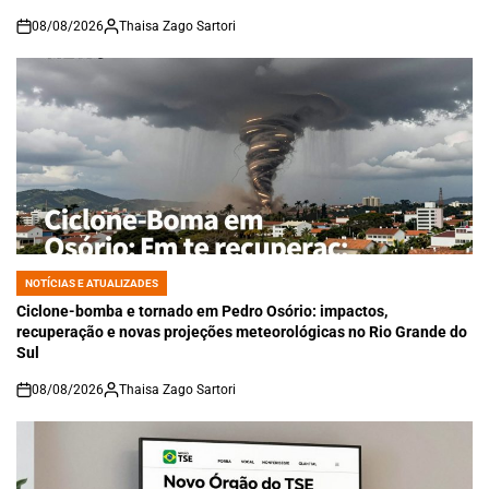
08/08/2026
Thaisa Zago Sartori
on
NOTÍCIAS E ATUALIZADES
POSTED
IN
Ciclone-bomba e tornado em Pedro Osório: impactos,
recuperação e novas projeções meteorológicas no Rio Grande do
Sul
08/08/2026
Thaisa Zago Sartori
on