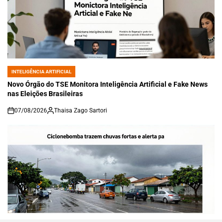
INTELIGÊNCIA ARTIFICIAL
POSTED
IN
Novo Órgão do TSE Monitora Inteligência Artificial e Fake News
nas Eleições Brasileiras
07/08/2026
Thaisa Zago Sartori
on