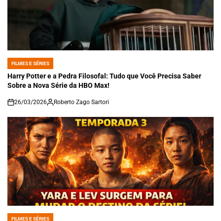
FILMES E SÉRIES
POSTED
IN
Harry Potter e a Pedra Filosofal: Tudo que Você Precisa Saber
Sobre a Nova Série da HBO Max!
26/03/2026
Roberto Zago Sartori
on
FILMES E SÉRIES