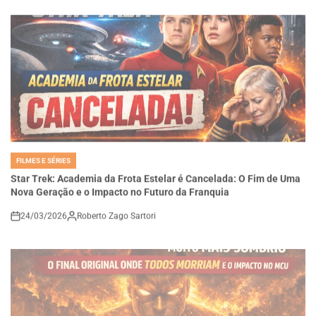
FILMES E SÉRIES
POSTED
IN
Star Trek: Academia da Frota Estelar é Cancelada: O Fim de Uma
Nova Geração e o Impacto no Futuro da Franquia
24/03/2026
Roberto Zago Sartori
on