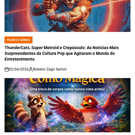
FILMES E SÉRIES
POSTED
IN
ThunderCats, Super Metroid e Crepúsculo: As Notícias Mais
Surpreendentes da Cultura Pop que Agitaram o Mundo do
Entretenimento
02/04/2026
Roberto Zago Sartori
on