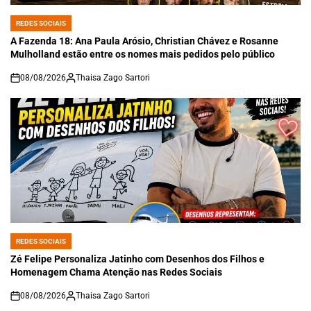
REDES SOCIAIS
POSTED
IN
A Fazenda 18: Ana Paula Arósio, Christian Chávez e Rosanne
Mulholland estão entre os nomes mais pedidos pelo público
08/08/2026
Thaisa Zago Sartori
on
REDES SOCIAIS
POSTED
IN
Zé Felipe Personaliza Jatinho com Desenhos dos Filhos e
Homenagem Chama Atenção nas Redes Sociais
08/08/2026
Thaisa Zago Sartori
on