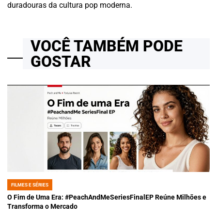
duradouras da cultura pop moderna.
VOCÊ TAMBÉM PODE
GOSTAR
FILMES E SÉRIES
POSTED
IN
O Fim de Uma Era: #PeachAndMeSeriesFinalEP Reúne Milhões e
Transforma o Mercado