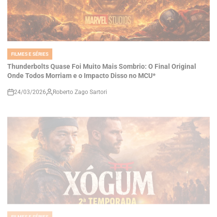
FILMES E SÉRIES
POSTED
IN
Thunderbolts Quase Foi Muito Mais Sombrio: O Final Original
Onde Todos Morriam e o Impacto Disso no MCU*
24/03/2026
Roberto Zago Sartori
on
FILMES E SÉRIES
POSTED
IN
Xógum 2ª Temporada Expande Seu Universo: Novo Elenco,
Avanço Temporal e Uma Saga Ainda Mais Ambiciosa