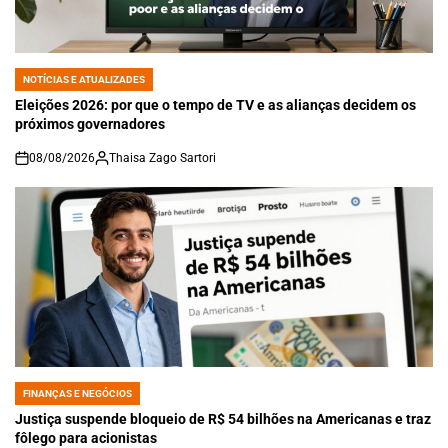
NOTÍCIAS E ATUALIZADES
POSTED
IN
Eleições 2026: por que o tempo de TV e as alianças decidem os
próximos governadores
08/08/2026
Thaisa Zago Sartori
on
FINANÇAS E NEGÓCIOS
POSTED
IN
Justiça suspende bloqueio de R$ 54 bilhões na Americanas e traz
fôlego para acionistas