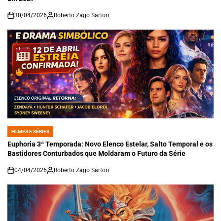
30/04/2026
Roberto Zago Sartori
on
FILMES E SÉRIES
POSTED
IN
Euphoria 3ª Temporada: Novo Elenco Estelar, Salto Temporal e os
Bastidores Conturbados que Moldaram o Futuro da Série
04/04/2026
Roberto Zago Sartori
on