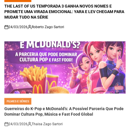
POSTED
IN
THE LAST OF US TEMPORADA 3 GANHA NOVOS NOMES E
PROMETE UMA VIRADA EMOCIONAL: YARA E LEV CHEGAM PARA
MUDAR TUDO NA SÉRIE
24/03/2026
Roberto Zago Sartori
on
FILMES E SÉRIES
POSTED
IN
Guerreiras do K-Pop e McDonald’s: A Possível Parceria Que Pode
Dominar Cultura Pop, Música e Fast Food Global
24/03/2026
Thaisa Zago Sartori
on