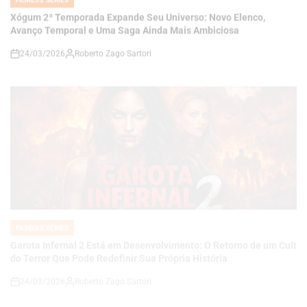
24/03/2026
Roberto Zago Sartori
on
FILMES E SÉRIES
POSTED
IN
Garota Infernal 2 Está em Desenvolvimento: O Retorno de um Cult
do Terror Que Pode Redefinir Sua Própria História
24/03/2026
Roberto Zago Sartori
on