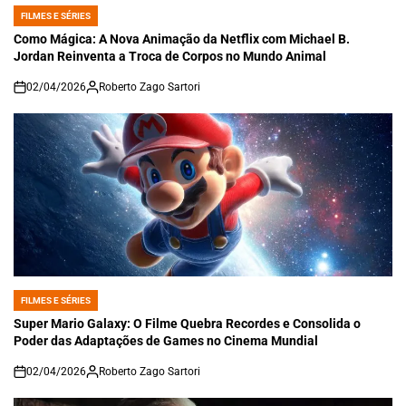
FILMES E SÉRIES
POSTED
IN
Como Mágica: A Nova Animação da Netflix com Michael B.
Jordan Reinventa a Troca de Corpos no Mundo Animal
02/04/2026
Roberto Zago Sartori
on
FILMES E SÉRIES
POSTED
IN
Super Mario Galaxy: O Filme Quebra Recordes e Consolida o
Poder das Adaptações de Games no Cinema Mundial
02/04/2026
Roberto Zago Sartori
on