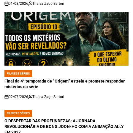
01/08/2026
Thaisa Zago Sartori
on
FILMES E SÉRIES
POSTED
IN
Final da 4ª temporada de “Origem” estreia e promete responder
mistérios da série
02/07/2026
Thaisa Zago Sartori
on
FILMES E SÉRIES
POSTED
IN
O DESPERTAR DAS PROFUNDEZAS: A JORNADA
REVOLUCIONÁRIA DE BONG JOON-HO COM A ANIMAÇÃO ALLY
EM 2027