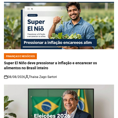
FINANÇAS E NEGÓCIOS
POSTED
IN
Super El Niño deve pressionar a inflação e encarecer os
alimentos no Brasil inteiro
08/08/2026
Thaisa Zago Sartori
on