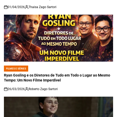
01/04/2026
Thaisa Zago Sartori
on
FILMES E SÉRIES
POSTED
IN
Ryan Gosling e os Diretores de Tudo em Todo o Lugar ao Mesmo
Tempo: Um Novo Filme Imperdível
26/03/2026
Roberto Zago Sartori
on