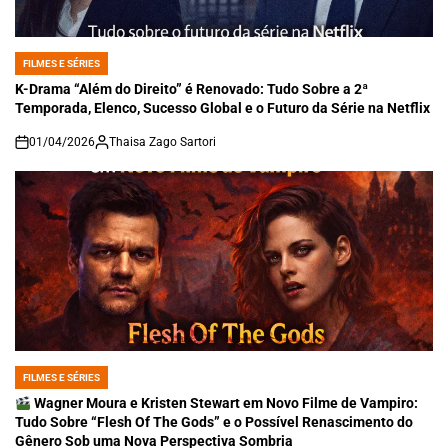
FILMES E SÉRIES
POSTED
IN
K-Drama “Além do Direito” é Renovado: Tudo Sobre a 2ª
Temporada, Elenco, Sucesso Global e o Futuro da Série na Netflix
01/04/2026
Thaisa Zago Sartori
on
FILMES E SÉRIES
POSTED
IN
Wagner Moura e Kristen Stewart em Novo Filme de Vampiro:
Tudo Sobre “Flesh Of The Gods” e o Possível Renascimento do
Gênero Sob uma Nova Perspectiva Sombria