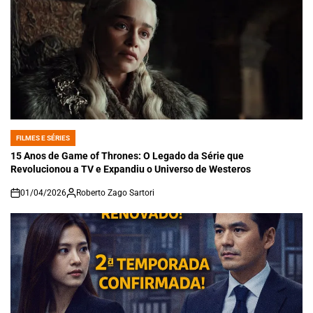
FILMES E SÉRIES
POSTED
IN
15 Anos de Game of Thrones: O Legado da Série que
Revolucionou a TV e Expandiu o Universo de Westeros
01/04/2026
Roberto Zago Sartori
on