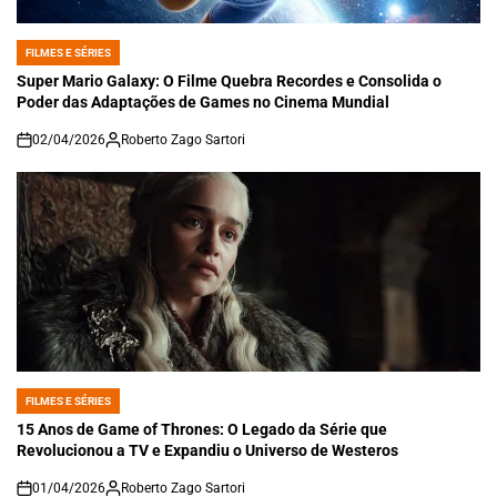
FILMES E SÉRIES
POSTED
IN
Super Mario Galaxy: O Filme Quebra Recordes e Consolida o
Poder das Adaptações de Games no Cinema Mundial
02/04/2026
Roberto Zago Sartori
on
FILMES E SÉRIES
POSTED
IN
15 Anos de Game of Thrones: O Legado da Série que
Revolucionou a TV e Expandiu o Universo de Westeros
01/04/2026
Roberto Zago Sartori
on