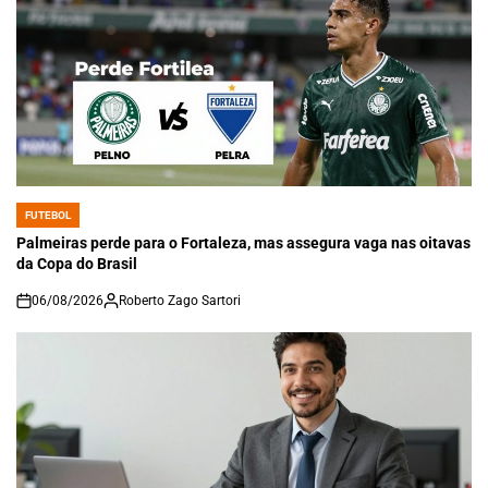
FUTEBOL
POSTED
IN
Palmeiras perde para o Fortaleza, mas assegura vaga nas oitavas
da Copa do Brasil
06/08/2026
Roberto Zago Sartori
on