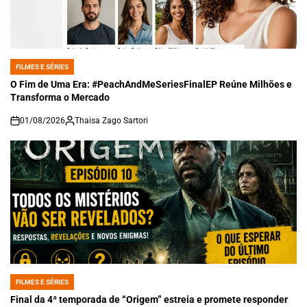
FILMES E SÉRIES
POSTED
IN
O Fim de Uma Era: #PeachAndMeSeriesFinalEP Reúne Milhões e
Transforma o Mercado
01/08/2026
Thaisa Zago Sartori
on
FILMES E SÉRIES
POSTED
IN
Final da 4ª temporada de “Origem” estreia e promete responder