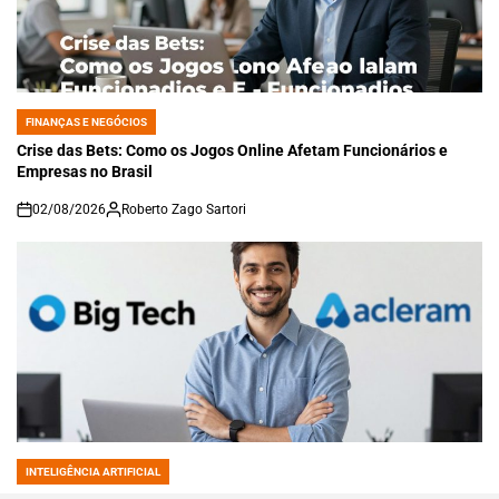
FINANÇAS E NEGÓCIOS
POSTED
IN
Crise das Bets: Como os Jogos Online Afetam Funcionários e
Empresas no Brasil
02/08/2026
Roberto Zago Sartori
on
INTELIGÊNCIA ARTIFICIAL
POSTED
IN