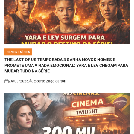
FILMES E SÉRIES
POSTED
IN
THE LAST OF US TEMPORADA 3 GANHA NOVOS NOMES E
PROMETE UMA VIRADA EMOCIONAL: YARA E LEV CHEGAM PARA
MUDAR TUDO NA SÉRIE
24/03/2026
Roberto Zago Sartori
on