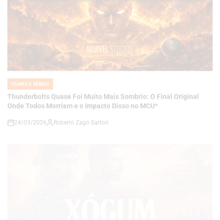
FILMES E SÉRIES
POSTED
IN
Thunderbolts Quase Foi Muito Mais Sombrio: O Final Original
Onde Todos Morriam e o Impacto Disso no MCU*
24/03/2026
Roberto Zago Sartori
on
FILMES E SÉRIES
POSTED
IN
Xógum 2ª Temporada Expande Seu Universo: Novo Elenco,
Avanço Temporal e Uma Saga Ainda Mais Ambiciosa