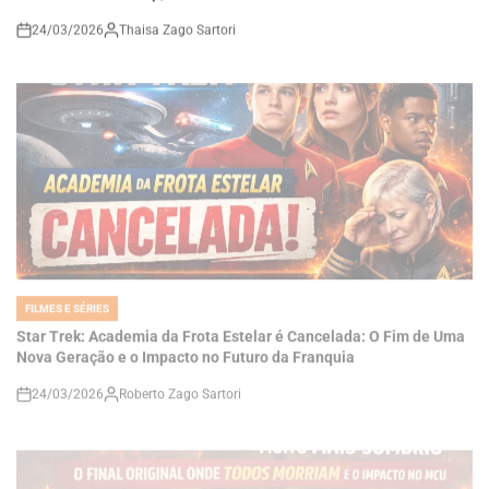
FILMES E SÉRIES
POSTED
IN
Star Trek: Academia da Frota Estelar é Cancelada: O Fim de Uma
Nova Geração e o Impacto no Futuro da Franquia
24/03/2026
Roberto Zago Sartori
on