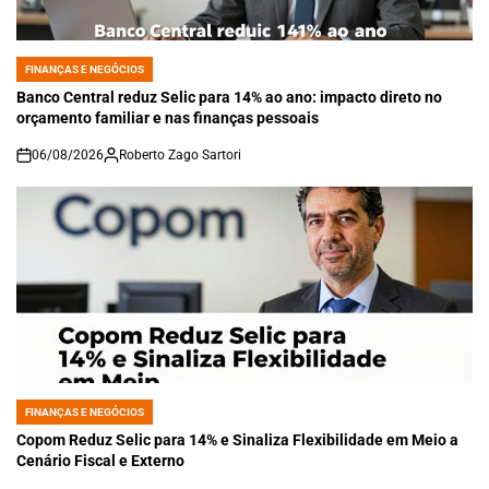
FINANÇAS E NEGÓCIOS
POSTED
IN
Banco Central reduz Selic para 14% ao ano: impacto direto no
orçamento familiar e nas finanças pessoais
06/08/2026
Roberto Zago Sartori
on
FINANÇAS E NEGÓCIOS
POSTED
IN
Copom Reduz Selic para 14% e Sinaliza Flexibilidade em Meio a
Cenário Fiscal e Externo