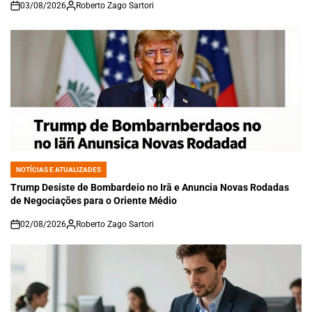
03/08/2026
Roberto Zago Sartori
on
NOTÍCIAS E ATUALIZADES
POSTED
IN
Trump Desiste de Bombardeio no Irã e Anuncia Novas Rodadas
de Negociações para o Oriente Médio
02/08/2026
Roberto Zago Sartori
on