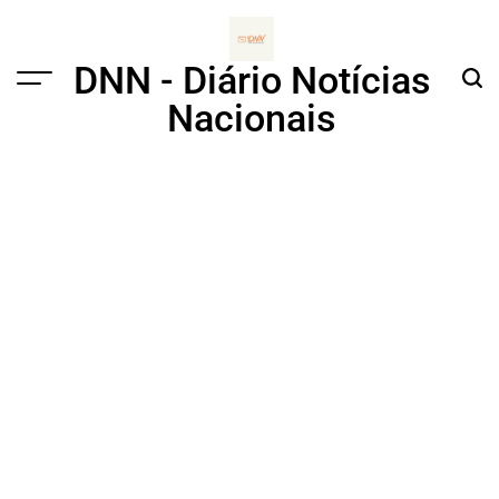
Skip
to
content
DNN - Diário Notícias
Menu
Sear
Nacionais