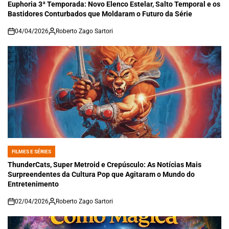
IN
Euphoria 3ª Temporada: Novo Elenco Estelar, Salto Temporal e os
Bastidores Conturbados que Moldaram o Futuro da Série
04/04/2026
Roberto Zago Sartori
on
FILMES E SÉRIES
POSTED
IN
ThunderCats, Super Metroid e Crepúsculo: As Notícias Mais
Surpreendentes da Cultura Pop que Agitaram o Mundo do
Entretenimento
02/04/2026
Roberto Zago Sartori
on