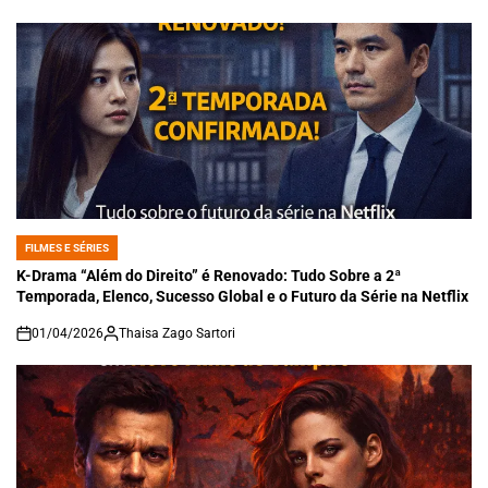
FILMES E SÉRIES
POSTED
IN
K-Drama “Além do Direito” é Renovado: Tudo Sobre a 2ª
Temporada, Elenco, Sucesso Global e o Futuro da Série na Netflix
01/04/2026
Thaisa Zago Sartori
on