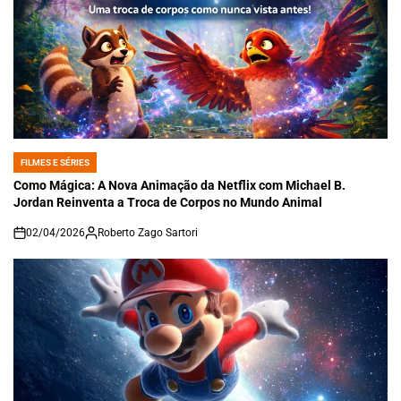
FILMES E SÉRIES
POSTED
IN
Como Mágica: A Nova Animação da Netflix com Michael B.
Jordan Reinventa a Troca de Corpos no Mundo Animal
02/04/2026
Roberto Zago Sartori
on