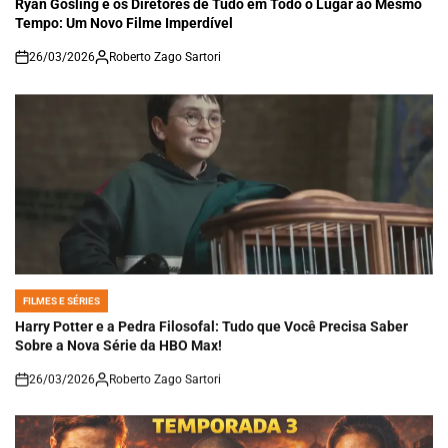
Ryan Gosling e os Diretores de Tudo em Todo o Lugar ao Mesmo
Tempo: Um Novo Filme Imperdível
26/03/2026
Roberto Zago Sartori
on
FILMES E SÉRIES
POSTED
IN
Harry Potter e a Pedra Filosofal: Tudo que Você Precisa Saber
Sobre a Nova Série da HBO Max!
26/03/2026
Roberto Zago Sartori
on