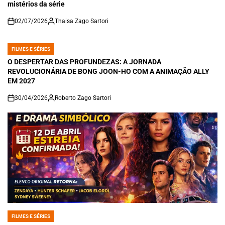
mistérios da série
02/07/2026
Thaisa Zago Sartori
on
FILMES E SÉRIES
POSTED
IN
O DESPERTAR DAS PROFUNDEZAS: A JORNADA
REVOLUCIONÁRIA DE BONG JOON-HO COM A ANIMAÇÃO ALLY
EM 2027
30/04/2026
Roberto Zago Sartori
on
FILMES E SÉRIES
POSTED