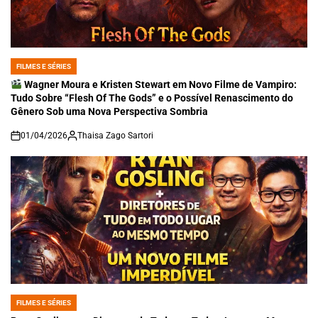
FILMES E SÉRIES
POSTED
IN
Wagner Moura e Kristen Stewart em Novo Filme de Vampiro:
Tudo Sobre “Flesh Of The Gods” e o Possível Renascimento do
Gênero Sob uma Nova Perspectiva Sombria
01/04/2026
Thaisa Zago Sartori
on
FILMES E SÉRIES
POSTED
IN