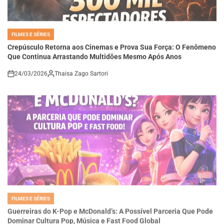
FILMES E SÉRIES
POSTED
IN
Crepúsculo Retorna aos Cinemas e Prova Sua Força: O Fenômeno
Que Continua Arrastando Multidões Mesmo Após Anos
24/03/2026
Thaisa Zago Sartori
on
FILMES E SÉRIES
POSTED
IN
Guerreiras do K-Pop e McDonald’s: A Possível Parceria Que Pode
Dominar Cultura Pop, Música e Fast Food Global
24/03/2026
Thaisa Zago Sartori
on