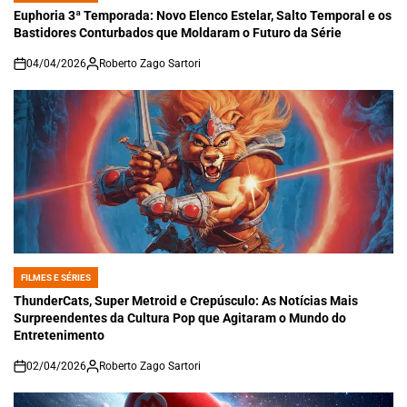
IN
Euphoria 3ª Temporada: Novo Elenco Estelar, Salto Temporal e os
Bastidores Conturbados que Moldaram o Futuro da Série
04/04/2026
Roberto Zago Sartori
on
FILMES E SÉRIES
POSTED
IN
ThunderCats, Super Metroid e Crepúsculo: As Notícias Mais
Surpreendentes da Cultura Pop que Agitaram o Mundo do
Entretenimento
02/04/2026
Roberto Zago Sartori
on