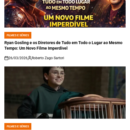
FILMES E SÉRIES
POSTED
IN
Ryan Gosling e os Diretores de Tudo em Todo o Lugar ao Mesmo
Tempo: Um Novo Filme Imperdível
26/03/2026
Roberto Zago Sartori
on
FILMES E SÉRIES
POSTED