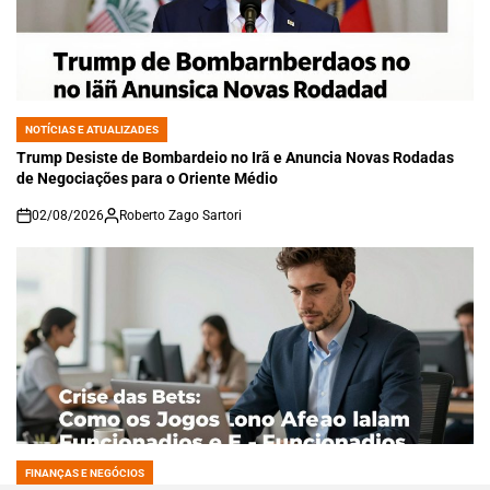
NOTÍCIAS E ATUALIZADES
POSTED
IN
Trump Desiste de Bombardeio no Irã e Anuncia Novas Rodadas
de Negociações para o Oriente Médio
02/08/2026
Roberto Zago Sartori
on
FINANÇAS E NEGÓCIOS
POSTED