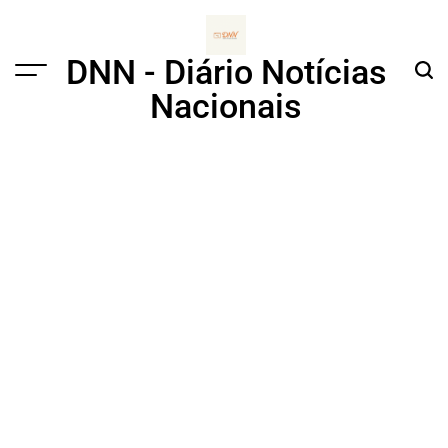
Skip
to
content
DNN - Diário Notícias
Menu
Sear
Nacionais