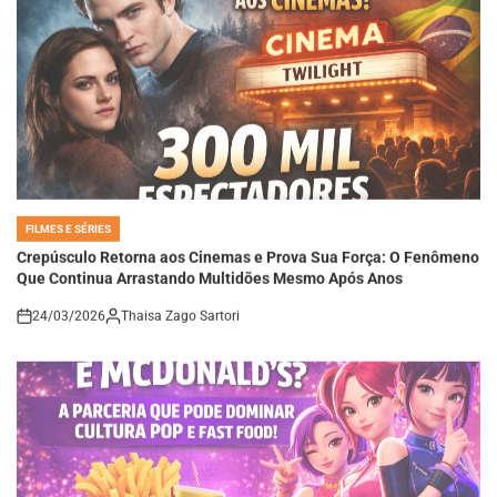
FILMES E SÉRIES
POSTED
IN
Crepúsculo Retorna aos Cinemas e Prova Sua Força: O Fenômeno
Que Continua Arrastando Multidões Mesmo Após Anos
24/03/2026
Thaisa Zago Sartori
on