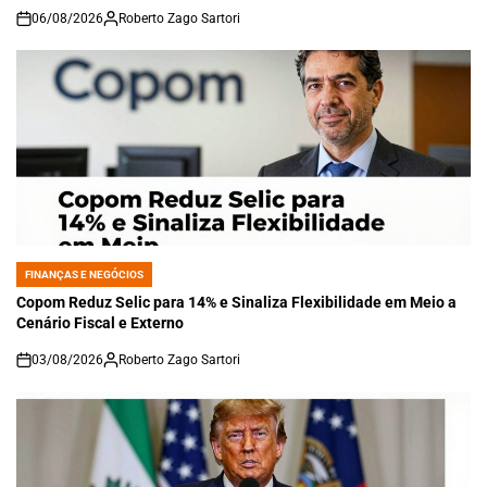
06/08/2026
Roberto Zago Sartori
on
FINANÇAS E NEGÓCIOS
POSTED
IN
Copom Reduz Selic para 14% e Sinaliza Flexibilidade em Meio a
Cenário Fiscal e Externo
03/08/2026
Roberto Zago Sartori
on