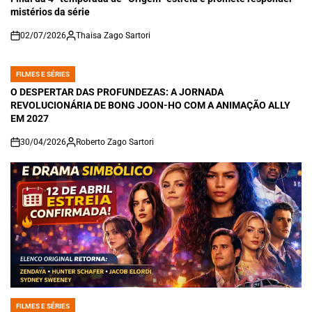
mistérios da série
02/07/2026
Thaisa Zago Sartori
on
FILMES E SÉRIES
POSTED
IN
O DESPERTAR DAS PROFUNDEZAS: A JORNADA
REVOLUCIONÁRIA DE BONG JOON-HO COM A ANIMAÇÃO ALLY
EM 2027
30/04/2026
Roberto Zago Sartori
on
FILMES E SÉRIES
POSTED