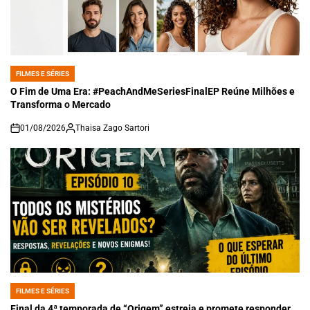
FILMES E SÉRIES
POSTED
IN
O Fim de Uma Era: #PeachAndMeSeriesFinalEP Reúne Milhões e
Transforma o Mercado
01/08/2026
Thaisa Zago Sartori
on
FILMES E SÉRIES
POSTED
IN
Final da 4ª temporada de “Origem” estreia e promete responder