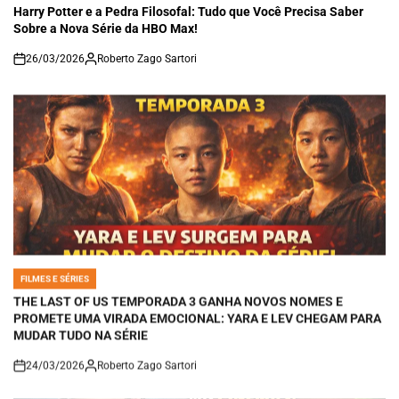
IN
Harry Potter e a Pedra Filosofal: Tudo que Você Precisa Saber
Sobre a Nova Série da HBO Max!
26/03/2026
Roberto Zago Sartori
on
FILMES E SÉRIES
POSTED
IN
THE LAST OF US TEMPORADA 3 GANHA NOVOS NOMES E
PROMETE UMA VIRADA EMOCIONAL: YARA E LEV CHEGAM PARA
MUDAR TUDO NA SÉRIE
24/03/2026
Roberto Zago Sartori
on