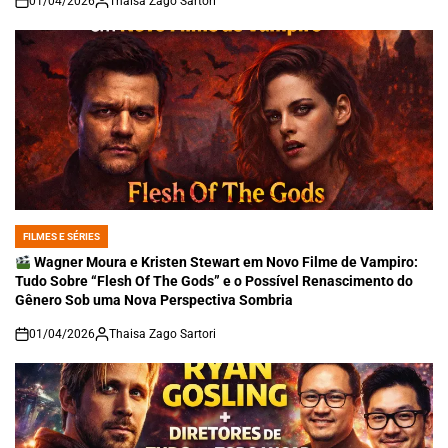
01/04/2026
Thaisa Zago Sartori
on
FILMES E SÉRIES
POSTED
IN
Wagner Moura e Kristen Stewart em Novo Filme de Vampiro:
Tudo Sobre “Flesh Of The Gods” e o Possível Renascimento do
Gênero Sob uma Nova Perspectiva Sombria
01/04/2026
Thaisa Zago Sartori
on