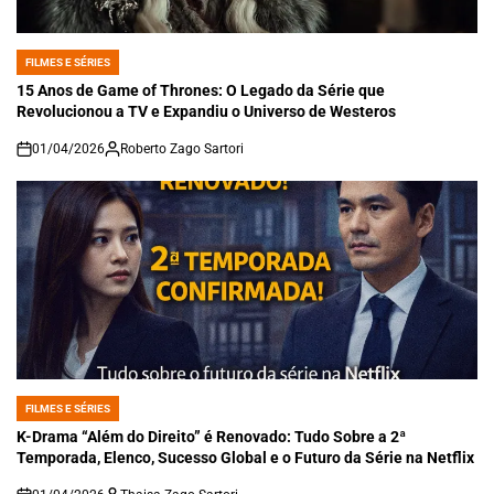
FILMES E SÉRIES
POSTED
IN
15 Anos de Game of Thrones: O Legado da Série que
Revolucionou a TV e Expandiu o Universo de Westeros
01/04/2026
Roberto Zago Sartori
on
FILMES E SÉRIES
POSTED
IN
K-Drama “Além do Direito” é Renovado: Tudo Sobre a 2ª
Temporada, Elenco, Sucesso Global e o Futuro da Série na Netflix