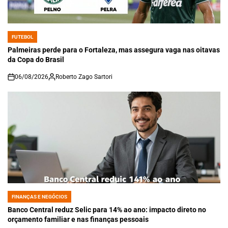
FUTEBOL
POSTED
IN
Palmeiras perde para o Fortaleza, mas assegura vaga nas oitavas
da Copa do Brasil
06/08/2026
Roberto Zago Sartori
on
FINANÇAS E NEGÓCIOS
POSTED
IN
Banco Central reduz Selic para 14% ao ano: impacto direto no
orçamento familiar e nas finanças pessoais