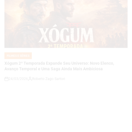
FILMES E SÉRIES
POSTED
IN
Xógum 2ª Temporada Expande Seu Universo: Novo Elenco,
Avanço Temporal e Uma Saga Ainda Mais Ambiciosa
24/03/2026
Roberto Zago Sartori
on
FILMES E SÉRIES
POSTED
IN
Garota Infernal 2 Está em Desenvolvimento: O Retorno de um Cult