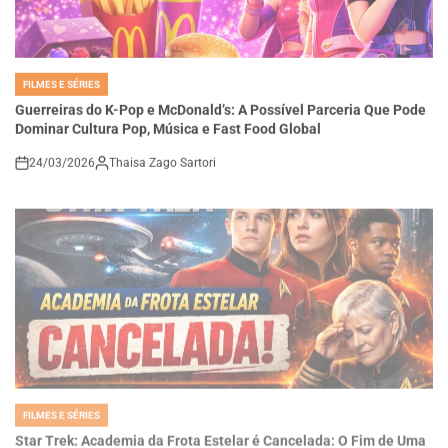
FILMES E SÉRIES
POSTED
IN
Guerreiras do K-Pop e McDonald’s: A Possível Parceria Que Pode
Dominar Cultura Pop, Música e Fast Food Global
24/03/2026
Thaisa Zago Sartori
on
FILMES E SÉRIES
POSTED
IN
Star Trek: Academia da Frota Estelar é Cancelada: O Fim de Uma
Nova Geração e o Impacto no Futuro da Franquia
24/03/2026
Roberto Zago Sartori