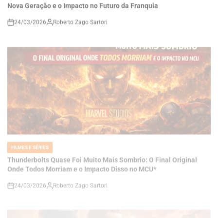
on
FILMES E SÉRIES
POSTED
IN
Thunderbolts Quase Foi Muito Mais Sombrio: O Final Original
Onde Todos Morriam e o Impacto Disso no MCU*
24/03/2026
Roberto Zago Sartori
on