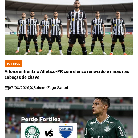
FUTEBOL
POSTED
IN
Vitória enfrenta o Atlético-PR com elenco renovado e miras nas
cabeças de chave
07/08/2026
Roberto Zago Sartori
on