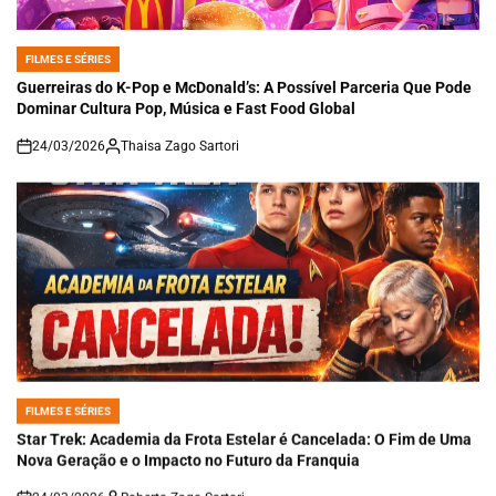
FILMES E SÉRIES
POSTED
IN
Guerreiras do K-Pop e McDonald’s: A Possível Parceria Que Pode
Dominar Cultura Pop, Música e Fast Food Global
24/03/2026
Thaisa Zago Sartori
on
FILMES E SÉRIES
POSTED
IN
Star Trek: Academia da Frota Estelar é Cancelada: O Fim de Uma
Nova Geração e o Impacto no Futuro da Franquia
24/03/2026
Roberto Zago Sartori