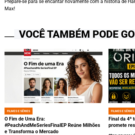
Prepare-se para se encantar novamente com a história de Har
Max!
VOCÊ TAMBÉM PODE G
FILMES E SÉRIES
FILMES E SÉRIES
POSTED
POSTED
IN
IN
O Fim de Uma Era:
Final da 4ª
#PeachAndMeSeriesFinalEP Reúne Milhões
promete res
e Transforma o Mercado