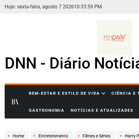
Skip
Hoje: sexta-feira, agosto 7 2026
10
:
34
:
01
PM
to
content
DNN - Diário Notíc
BEM-ESTAR E ESTILO DE VIDA
CIÊNCIA E
GASTRONOMIA
NOTÍCIAS E ATUALIZADES
Home
Entretenimento
Filmes e Séries
Harry Pot