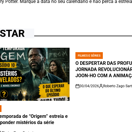
ry Potter. Marque a data no seu calendário e não perca a estre
OSTAR
FILMES E SÉRIES
POSTED
IN
O DESPERTAR DAS PROF
JORNADA REVOLUCIONÁR
JOON-HO COM A ANIMAÇ
30/04/2026
Roberto Zago Sart
on
 temporada de “Origem” estreia e
ponder mistérios da série