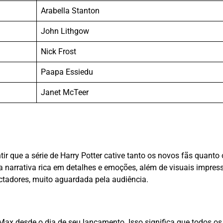
Arabella Stanton
John Lithgow
Nick Frost
Paapa Essiedu
Janet McTeer
r que a série de Harry Potter cative tanto os novos fãs quanto 
 narrativa rica em detalhes e emoções, além de visuais impress
ctadores, muito aguardada pela audiência.
x desde o dia de seu lançamento. Isso significa que todos os