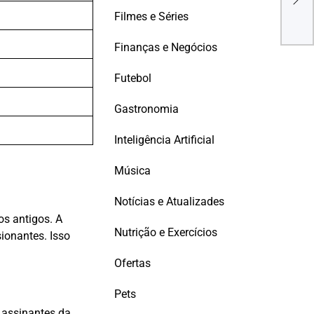
OPO
Filmes e Séries
DES
Finanças e Negócios
Futebol
Gastronomia
Inteligência Artificial
Música
Notícias e Atualizades
os antigos. A
Nutrição e Exercícios
ionantes. Isso
Ofertas
Pets
 assinantes da