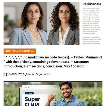
INTELIGÊNCIA ARTIFICIAL
POSTED
IN
`, “, “, “, “, “, “ (no markdown, no code fences). – Tables: Minimum 2
“ with thead/tbody, containing relevant data. – Structure:
Introduction, 3-7 “ sections, conclusion. Max 150 word
08/08/2026
Thaisa Zago Sartori
on