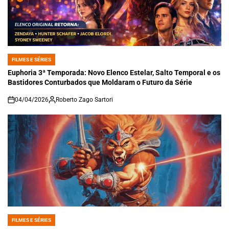
FILMES E SÉRIES
POSTED
IN
Euphoria 3ª Temporada: Novo Elenco Estelar, Salto Temporal e os
Bastidores Conturbados que Moldaram o Futuro da Série
04/04/2026
Roberto Zago Sartori
on
FILMES E SÉRIES
POSTED