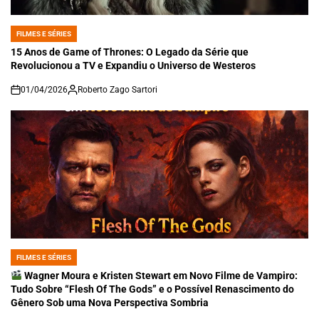
FILMES E SÉRIES
POSTED
IN
15 Anos de Game of Thrones: O Legado da Série que
Revolucionou a TV e Expandiu o Universo de Westeros
01/04/2026
Roberto Zago Sartori
on
FILMES E SÉRIES
POSTED
IN
Wagner Moura e Kristen Stewart em Novo Filme de Vampiro:
Tudo Sobre “Flesh Of The Gods” e o Possível Renascimento do
Gênero Sob uma Nova Perspectiva Sombria