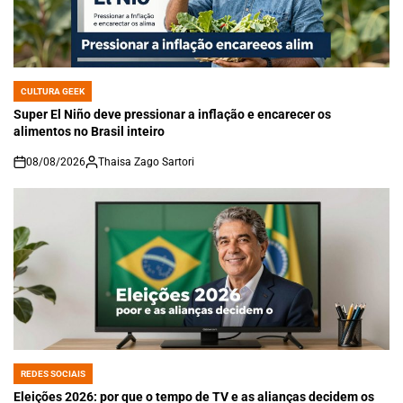
CULTURA GEEK
POSTED
IN
Super El Niño deve pressionar a inflação e encarecer os
alimentos no Brasil inteiro
08/08/2026
Thaisa Zago Sartori
on
REDES SOCIAIS
POSTED
IN
Eleições 2026: por que o tempo de TV e as alianças decidem os