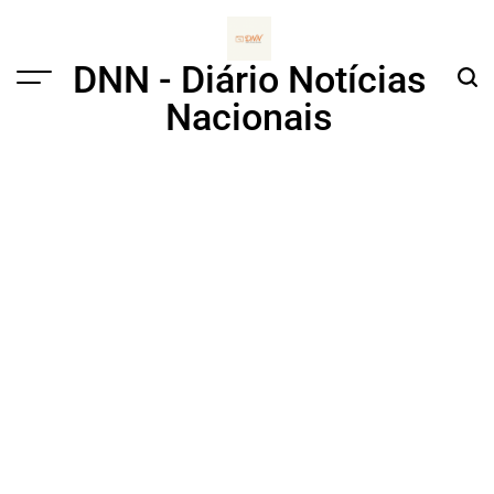
Skip
to
content
DNN - Diário Notícias
Menu
Sear
Nacionais