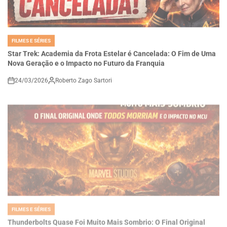
FILMES E SÉRIES
POSTED
IN
Star Trek: Academia da Frota Estelar é Cancelada: O Fim de Uma
Nova Geração e o Impacto no Futuro da Franquia
24/03/2026
Roberto Zago Sartori
on
FILMES E SÉRIES
POSTED
IN
Thunderbolts Quase Foi Muito Mais Sombrio: O Final Original
Onde Todos Morriam e o Impacto Disso no MCU*
24/03/2026
Roberto Zago Sartori
on