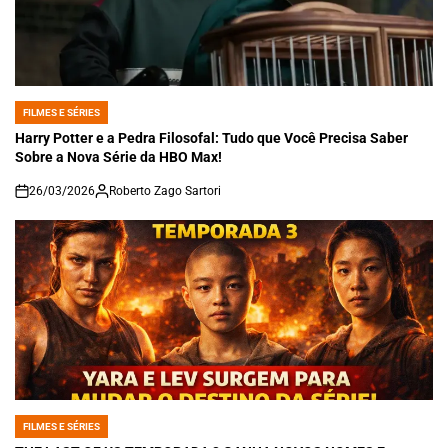
FILMES E SÉRIES
POSTED
IN
Harry Potter e a Pedra Filosofal: Tudo que Você Precisa Saber
Sobre a Nova Série da HBO Max!
26/03/2026
Roberto Zago Sartori
on
FILMES E SÉRIES
POSTED
IN