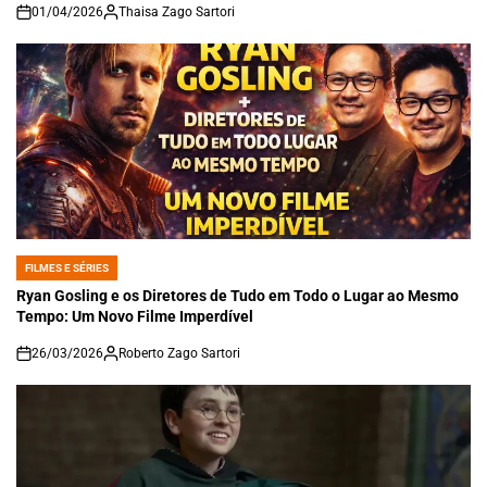
01/04/2026
Thaisa Zago Sartori
on
FILMES E SÉRIES
POSTED
IN
Ryan Gosling e os Diretores de Tudo em Todo o Lugar ao Mesmo
Tempo: Um Novo Filme Imperdível
26/03/2026
Roberto Zago Sartori
on