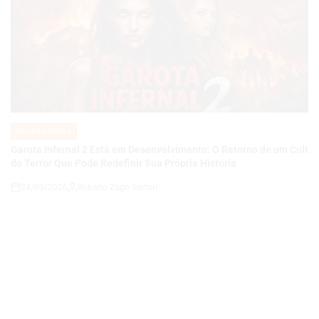
FILMES E SÉRIES
POSTED
IN
Garota Infernal 2 Está em Desenvolvimento: O Retorno de um Cult
do Terror Que Pode Redefinir Sua Própria História
24/03/2026
Roberto Zago Sartori
on
FILMES E SÉRIES
POSTED
IN
Faces da Morte Choca Hollywood: Pôsteres Rejeitados, Censura