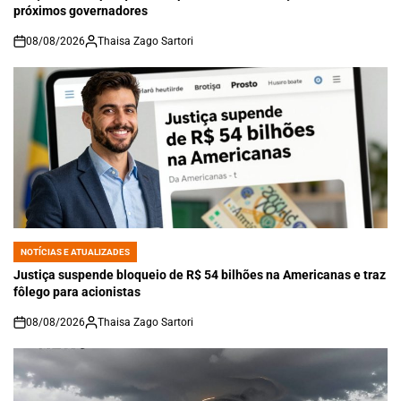
próximos governadores
08/08/2026
Thaisa Zago Sartori
on
NOTÍCIAS E ATUALIZADES
POSTED
IN
Justiça suspende bloqueio de R$ 54 bilhões na Americanas e traz
fôlego para acionistas
08/08/2026
Thaisa Zago Sartori
on