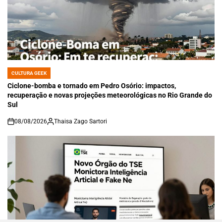
CULTURA GEEK
POSTED
IN
Ciclone-bomba e tornado em Pedro Osório: impactos,
recuperação e novas projeções meteorológicas no Rio Grande do
Sul
08/08/2026
Thaisa Zago Sartori
on