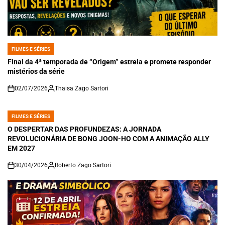
FILMES E SÉRIES
POSTED
IN
Final da 4ª temporada de “Origem” estreia e promete responder
mistérios da série
02/07/2026
Thaisa Zago Sartori
on
FILMES E SÉRIES
POSTED
IN
O DESPERTAR DAS PROFUNDEZAS: A JORNADA
REVOLUCIONÁRIA DE BONG JOON-HO COM A ANIMAÇÃO ALLY
EM 2027
30/04/2026
Roberto Zago Sartori
on