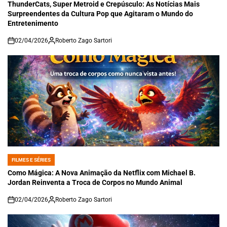
IN
ThunderCats, Super Metroid e Crepúsculo: As Notícias Mais
Surpreendentes da Cultura Pop que Agitaram o Mundo do
Entretenimento
02/04/2026
Roberto Zago Sartori
on
FILMES E SÉRIES
POSTED
IN
Como Mágica: A Nova Animação da Netflix com Michael B.
Jordan Reinventa a Troca de Corpos no Mundo Animal
02/04/2026
Roberto Zago Sartori
on