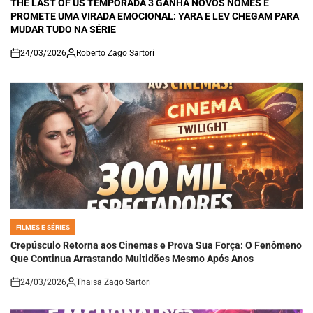
THE LAST OF US TEMPORADA 3 GANHA NOVOS NOMES E
PROMETE UMA VIRADA EMOCIONAL: YARA E LEV CHEGAM PARA
MUDAR TUDO NA SÉRIE
24/03/2026
Roberto Zago Sartori
on
FILMES E SÉRIES
POSTED
IN
Crepúsculo Retorna aos Cinemas e Prova Sua Força: O Fenômeno
Que Continua Arrastando Multidões Mesmo Após Anos
24/03/2026
Thaisa Zago Sartori
on