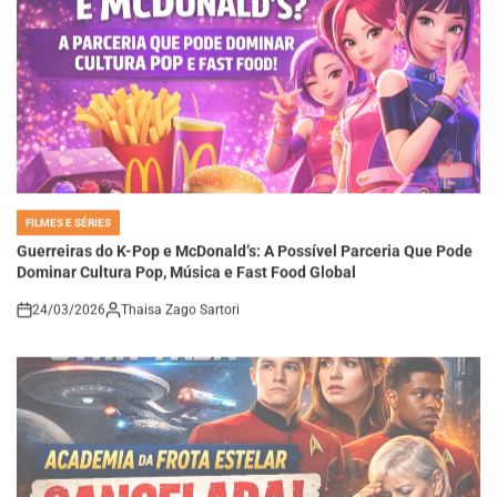
FILMES E SÉRIES
POSTED
IN
Guerreiras do K-Pop e McDonald’s: A Possível Parceria Que Pode
Dominar Cultura Pop, Música e Fast Food Global
24/03/2026
Thaisa Zago Sartori
on