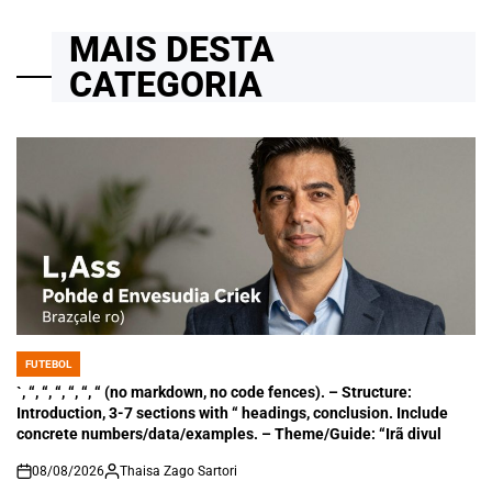
MAIS DESTA
CATEGORIA
FUTEBOL
POSTED
IN
`, “, “, “, “, “, “ (no markdown, no code fences). – Structure:
Introduction, 3-7 sections with “ headings, conclusion. Include
concrete numbers/data/examples. – Theme/Guide: “Irã divul
08/08/2026
Thaisa Zago Sartori
on