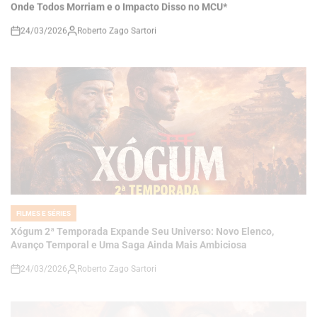
FILMES E SÉRIES
POSTED
IN
Xógum 2ª Temporada Expande Seu Universo: Novo Elenco,
Avanço Temporal e Uma Saga Ainda Mais Ambiciosa
24/03/2026
Roberto Zago Sartori
on