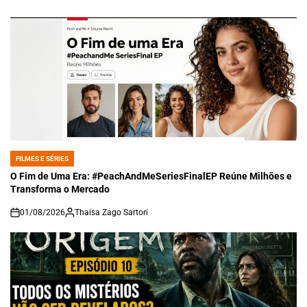
FILMES E SÉRIES
POSTED
IN
O Fim de Uma Era: #PeachAndMeSeriesFinalEP Reúne Milhões e
Transforma o Mercado
01/08/2026
Thaisa Zago Sartori
on