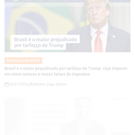
FINANÇAS E NEGÓCIOS
POSTED
IN
Brasil é o maior prejudicado por tarifaço de Trump; veja impacto
em cinco setores e novas faixas de impostos
24/07/2026
Roberto Zago Sartori
on
FINANÇAS E NEGÓCIOS
POSTED