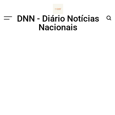
Skip
to
content
DNN - Diário Notícias
Menu
Sear
Nacionais