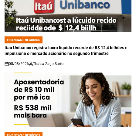
FINANÇAS E NEGÓCIOS
POSTED
IN
Itaú Unibanco registra lucro líquido recorde de R$ 12,4 bilhões e
impulsiona o mercado acionário no segundo trimestre
05/08/2026
Thaisa Zago Sartori
on
FINANÇAS E NEGÓCIOS