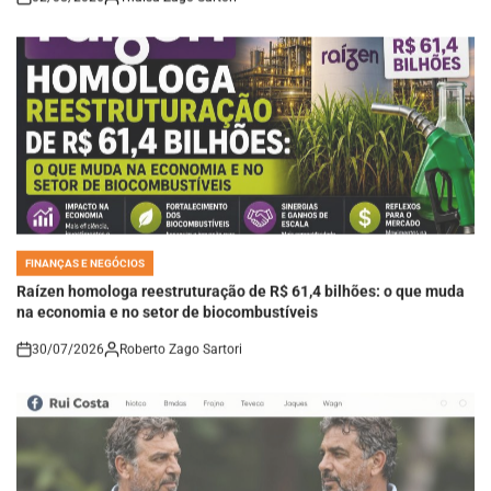
FINANÇAS E NEGÓCIOS
POSTED
IN
Raízen homologa reestruturação de R$ 61,4 bilhões: o que muda
na economia e no setor de biocombustíveis
30/07/2026
Roberto Zago Sartori
on