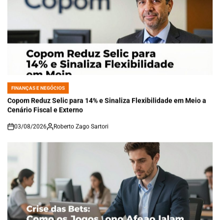
FINANÇAS E NEGÓCIOS
POSTED
IN
Copom Reduz Selic para 14% e Sinaliza Flexibilidade em Meio a
Cenário Fiscal e Externo
03/08/2026
Roberto Zago Sartori
on