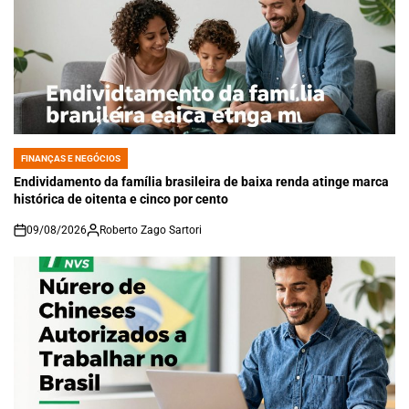
FINANÇAS E NEGÓCIOS
POSTED
IN
Endividamento da família brasileira de baixa renda atinge marca
histórica de oitenta e cinco por cento
09/08/2026
Roberto Zago Sartori
on