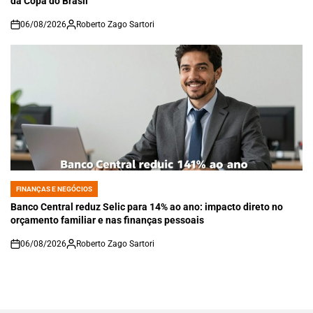
da Copa do Brasil
06/08/2026
Roberto Zago Sartori
on
FINANÇAS E NEGÓCIOS
POSTED
IN
Banco Central reduz Selic para 14% ao ano: impacto direto no
orçamento familiar e nas finanças pessoais
06/08/2026
Roberto Zago Sartori
on