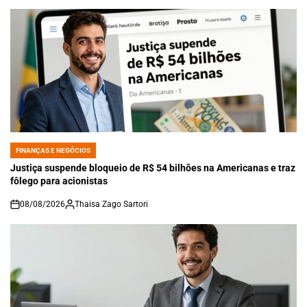
FINANÇAS E NEGÓCIOS
POSTED
IN
Justiça suspende bloqueio de R$ 54 bilhões na Americanas e traz
fôlego para acionistas
08/08/2026
Thaisa Zago Sartori
on