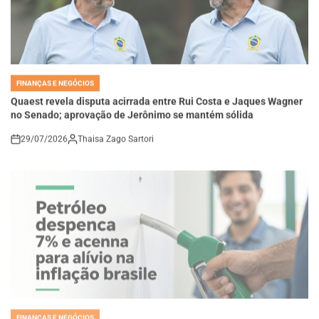
FINANÇAS E NEGÓCIOS
POSTED
IN
Quaest revela disputa acirrada entre Rui Costa e Jaques Wagner
no Senado; aprovação de Jerônimo se mantém sólida
29/07/2026
Thaisa Zago Sartori
on
FINANÇAS E NEGÓCIOS
POSTED
IN
Petróleo despenca 7% e acena para alívio na inflação brasileira