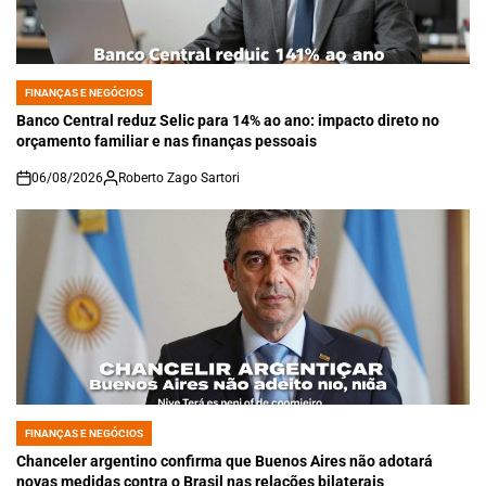
FINANÇAS E NEGÓCIOS
POSTED
IN
Banco Central reduz Selic para 14% ao ano: impacto direto no
orçamento familiar e nas finanças pessoais
06/08/2026
Roberto Zago Sartori
on
FINANÇAS E NEGÓCIOS
POSTED
IN
Chanceler argentino confirma que Buenos Aires não adotará
novas medidas contra o Brasil nas relações bilaterais