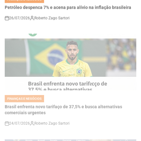
26/07/2026
Roberto Zago Sartori
on
FINANÇAS E NEGÓCIOS
POSTED
IN
Brasil enfrenta novo tarifaço de 37,5% e busca alternativas
comerciais urgentes
24/07/2026
Roberto Zago Sartori
on