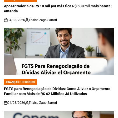
POSTED
IN
Aposentadoria de R$ 10 mil por mês fica R$ 538 mil mais barata;
entenda
04/08/2026
Thaisa Zago Sartori
on
FINANÇAS E NEGÓCIOS
POSTED
IN
FGTS para Renegociação de Dívidas: Como Aliviar o Orçamento
Familiar com Mais de R$ 62 Milhões Já Utilizados
04/08/2026
Thaisa Zago Sartori
on