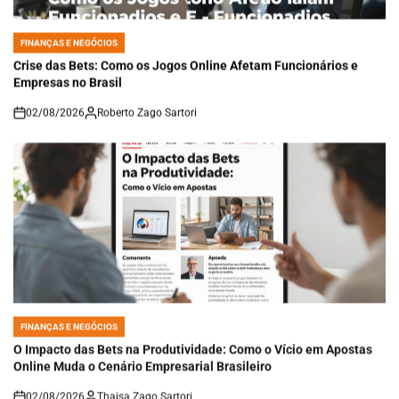
FINANÇAS E NEGÓCIOS
POSTED
IN
Crise das Bets: Como os Jogos Online Afetam Funcionários e
Empresas no Brasil
02/08/2026
Roberto Zago Sartori
on
FINANÇAS E NEGÓCIOS
POSTED
IN
O Impacto das Bets na Produtividade: Como o Vício em Apostas
Online Muda o Cenário Empresarial Brasileiro
02/08/2026
Thaisa Zago Sartori
on