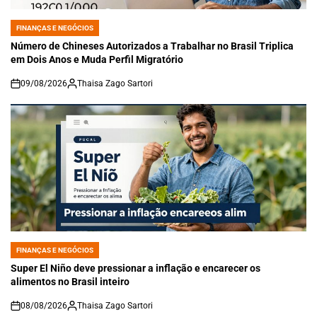
FINANÇAS E NEGÓCIOS
POSTED
IN
Número de Chineses Autorizados a Trabalhar no Brasil Triplica
em Dois Anos e Muda Perfil Migratório
09/08/2026
Thaisa Zago Sartori
on
FINANÇAS E NEGÓCIOS
POSTED
IN
Super El Niño deve pressionar a inflação e encarecer os
alimentos no Brasil inteiro
08/08/2026
Thaisa Zago Sartori
on