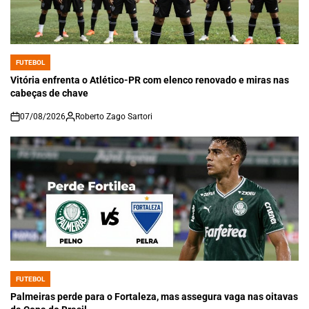
FUTEBOL
POSTED
IN
Vitória enfrenta o Atlético-PR com elenco renovado e miras nas
cabeças de chave
07/08/2026
Roberto Zago Sartori
on
FUTEBOL
POSTED
IN
Palmeiras perde para o Fortaleza, mas assegura vaga nas oitavas