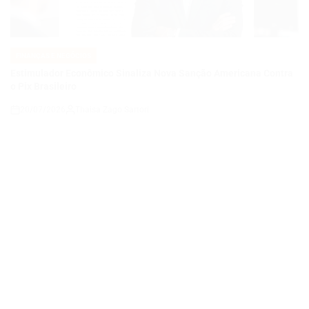
IN
Estimulador Econômico Sinaliza Nova Sanção Americana Contra
o Pix Brasileiro
20/07/2026
Thaisa Zago Sartori
on
FINANÇAS E NEGÓCIOS
POSTED
IN
Brasil bate recorde de importados após ‘MP das blusinhas’ e
indústria critica governo
20/07/2026
Roberto Zago Sartori
on