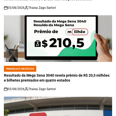
05/08/2026
Thaisa Zago Sartori
on
FINANÇAS E NEGÓCIOS
POSTED
IN
Resultado da Mega Sena 3040 revela prêmio de R$ 20,5 milhões
e bilhetes premiados em quatro estados
05/08/2026
Thaisa Zago Sartori
on