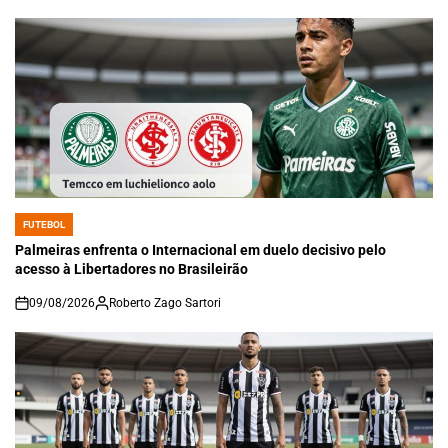
FUTEBOL
POSTED
IN
Palmeiras enfrenta o Internacional em duelo decisivo pelo
acesso à Libertadores no Brasileirão
09/08/2026
Roberto Zago Sartori
on