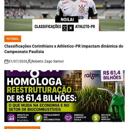
FUTEBOL
POSTED
IN
Classificações Corinthians x Athletico-PR impactam dinâmica do
Campeonato Paulista
31/07/2026
Roberto Zago Sartori
on