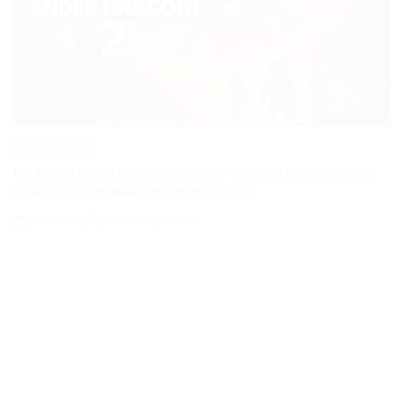
CULTURA GEEK
POSTED
IN
Um Filme Minecraft 2 Confirma Ender Dragon e Promete Escala
Épica na Continuação que Chega em 2027
20/02/2026
Roberto Zago Sartori
on
CULTURA GEEK
POSTED
IN
Absolute Arqueiro Verde transforma herói em assassino de
bilionários e inaugura fase sombria do Universo Absolute da DC