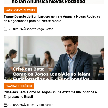
NOTÍCIAS E ATUALIZADES
POSTED
IN
Trump Desiste de Bombardeio no Irã e Anuncia Novas Rodadas
de Negociações para o Oriente Médio
02/08/2026
Roberto Zago Sartori
on
FINANÇAS E NEGÓCIOS
POSTED
IN
Crise das Bets: Como os Jogos Online Afetam Funcionários e
Empresas no Brasil
02/08/2026
Roberto Zago Sartori
on