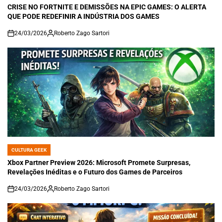
IN
CRISE NO FORTNITE E DEMISSÕES NA EPIC GAMES: O ALERTA
QUE PODE REDEFINIR A INDÚSTRIA DOS GAMES
24/03/2026
Roberto Zago Sartori
on
CULTURA GEEK
POSTED
IN
Xbox Partner Preview 2026: Microsoft Promete Surpresas,
Revelações Inéditas e o Futuro dos Games de Parceiros
24/03/2026
Roberto Zago Sartori
on