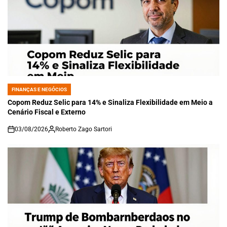
FINANÇAS E NEGÓCIOS
POSTED
IN
Copom Reduz Selic para 14% e Sinaliza Flexibilidade em Meio a
Cenário Fiscal e Externo
03/08/2026
Roberto Zago Sartori
on