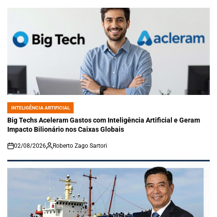
INTELIGÊNCIA ARTIFICIAL
POSTED
IN
Big Techs Aceleram Gastos com Inteligência Artificial e Geram
Impacto Bilionário nos Caixas Globais
02/08/2026
Roberto Zago Sartori
on