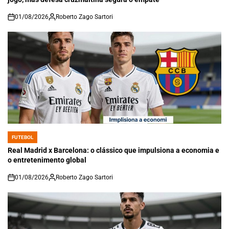
01/08/2026
Roberto Zago Sartori
on
FUTEBOL
POSTED
IN
Real Madrid x Barcelona: o clássico que impulsiona a economia e
o entretenimento global
01/08/2026
Roberto Zago Sartori
on