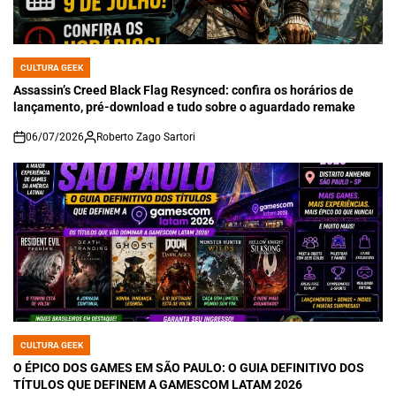
CULTURA GEEK
POSTED
IN
Assassin’s Creed Black Flag Resynced: confira os horários de
lançamento, pré-download e tudo sobre o aguardado remake
06/07/2026
Roberto Zago Sartori
on
CULTURA GEEK
POSTED
IN
O ÉPICO DOS GAMES EM SÃO PAULO: O GUIA DEFINITIVO DOS
TÍTULOS QUE DEFINEM A GAMESCOM LATAM 2026