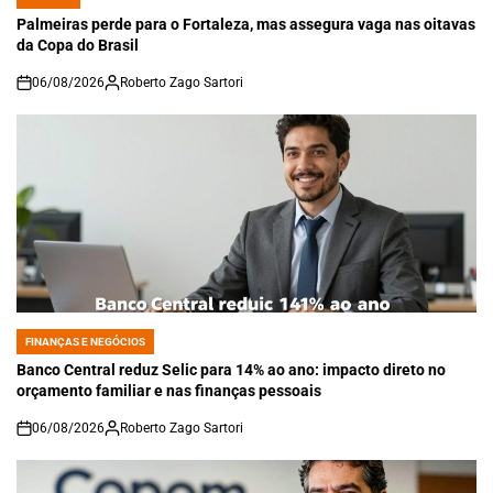
POSTED
IN
Palmeiras perde para o Fortaleza, mas assegura vaga nas oitavas
da Copa do Brasil
06/08/2026
Roberto Zago Sartori
on
FINANÇAS E NEGÓCIOS
POSTED
IN
Banco Central reduz Selic para 14% ao ano: impacto direto no
orçamento familiar e nas finanças pessoais
06/08/2026
Roberto Zago Sartori
on