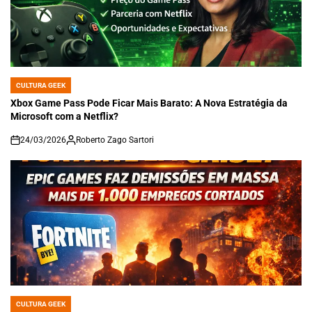
CULTURA GEEK
POSTED
IN
Xbox Game Pass Pode Ficar Mais Barato: A Nova Estratégia da
Microsoft com a Netflix?
24/03/2026
Roberto Zago Sartori
on
CULTURA GEEK
POSTED