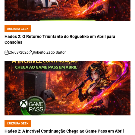
CULTURA GEEK
POSTED
IN
Hades 2: O Retorno Triunfante do Roguelike em Abril para
Consoles
26/03/2026
Roberto Zago Sartori
on
CULTURA GEEK
POSTED
IN
Hades 2: A Incrível Continuação Chega ao Game Pass em Abril