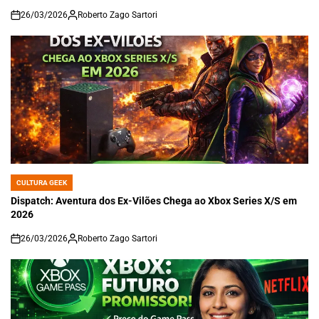
26/03/2026
Roberto Zago Sartori
on
CULTURA GEEK
POSTED
IN
Dispatch: Aventura dos Ex-Vilões Chega ao Xbox Series X/S em
2026
26/03/2026
Roberto Zago Sartori
on