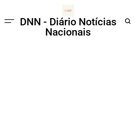
Skip
to
content
DNN - Diário Notícias
Menu
Sear
Nacionais