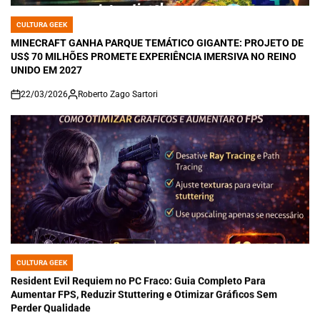
CULTURA GEEK
POSTED
IN
MINECRAFT GANHA PARQUE TEMÁTICO GIGANTE: PROJETO DE
US$ 70 MILHÕES PROMETE EXPERIÊNCIA IMERSIVA NO REINO
UNIDO EM 2027
22/03/2026
Roberto Zago Sartori
on
CULTURA GEEK
POSTED
IN
Resident Evil Requiem no PC Fraco: Guia Completo Para
Aumentar FPS, Reduzir Stuttering e Otimizar Gráficos Sem
Perder Qualidade