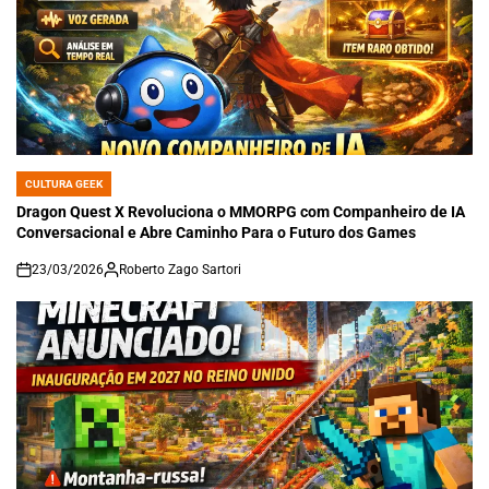
CULTURA GEEK
POSTED
IN
Dragon Quest X Revoluciona o MMORPG com Companheiro de IA
Conversacional e Abre Caminho Para o Futuro dos Games
23/03/2026
Roberto Zago Sartori
on