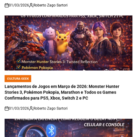
01/03/2026
Roberto Zago Sartori
on
CULTURA GEEK
POSTED
IN
Lançamentos de Jogos em Março de 2026: Monster Hunter
Stories 3, Pokémon Pokopia, Marathon e Todos os Games
Confirmados para PS5, Xbox, Switch 2 e PC
01/03/2026
Roberto Zago Sartori
on