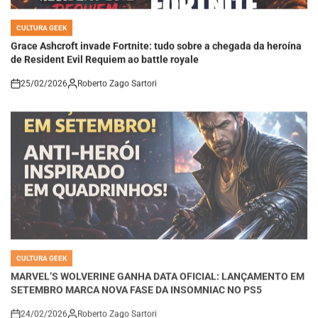
CULTURA GEEK
POSTED
IN
Grace Ashcroft invade Fortnite: tudo sobre a chegada da heroína
de Resident Evil Requiem ao battle royale
25/02/2026
Roberto Zago Sartori
on
CULTURA GEEK
POSTED
IN
MARVEL’S WOLVERINE GANHA DATA OFICIAL: LANÇAMENTO EM
SETEMBRO MARCA NOVA FASE DA INSOMNIAC NO PS5
24/02/2026
Roberto Zago Sartori
on