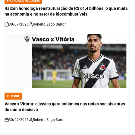
FINANÇAS E NEGÓCIOS
POSTED
IN
Raízen homologa reestruturação de R$ 61,4 bilhões: o que muda
na economia e no setor de biocombustíveis
30/07/2026
Roberto Zago Sartori
on
FUTEBOL
POSTED
IN
Vasco x Vitória: clássico gera polêmica nas redes sociais antes
do duelo decisivo
30/07/2026
Roberto Zago Sartori
on