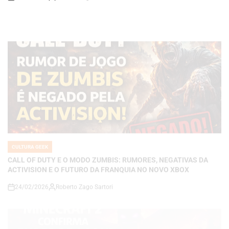
CULTURA GEEK
POSTED
IN
CALL OF DUTY E O MODO ZUMBIS: RUMORES, NEGATIVAS DA
ACTIVISION E O FUTURO DA FRANQUIA NO NOVO XBOX
24/02/2026
Roberto Zago Sartori
on