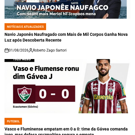
NOTÍCIAS E ATUALIZADES
POSTED
IN
Navio Japonês Naufragado com Mais de Mil Corpos Ganha Nova
Luz após Descoberta Recente
01/08/2026
Roberto Zago Sartori
on
FUTEBOL
POSTED
IN
Vasco e Fluminense empatam em 0 a 0: time da Gávea comanda
jogo, mas defesa cruzmaltina segura o empate