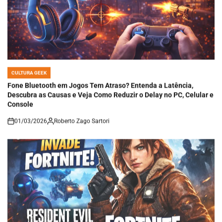
CULTURA GEEK
POSTED
IN
Fone Bluetooth em Jogos Tem Atraso? Entenda a Latência,
Descubra as Causas e Veja Como Reduzir o Delay no PC, Celular e
Console
01/03/2026
Roberto Zago Sartori
on