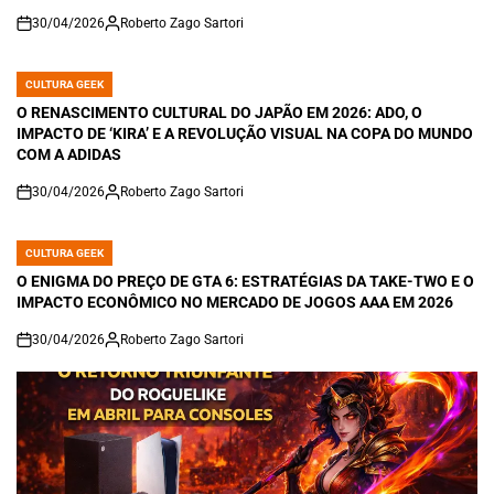
30/04/2026
Roberto Zago Sartori
on
CULTURA GEEK
POSTED
IN
O RENASCIMENTO CULTURAL DO JAPÃO EM 2026: ADO, O
IMPACTO DE ‘KIRA’ E A REVOLUÇÃO VISUAL NA COPA DO MUNDO
COM A ADIDAS
30/04/2026
Roberto Zago Sartori
on
CULTURA GEEK
POSTED
IN
O ENIGMA DO PREÇO DE GTA 6: ESTRATÉGIAS DA TAKE-TWO E O
IMPACTO ECONÔMICO NO MERCADO DE JOGOS AAA EM 2026
30/04/2026
Roberto Zago Sartori
on