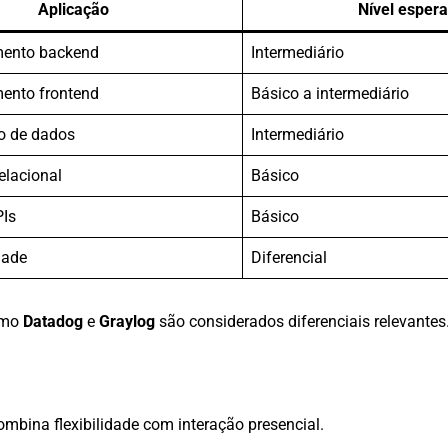
Aplicação
Nível esper
mento backend
Intermediário
ento frontend
Básico a intermediário
o de dados
Intermediário
elacional
Básico
PIs
Básico
dade
Diferencial
omo
Datadog
e
Graylog
são considerados diferenciais relevantes
ombina flexibilidade com interação presencial.