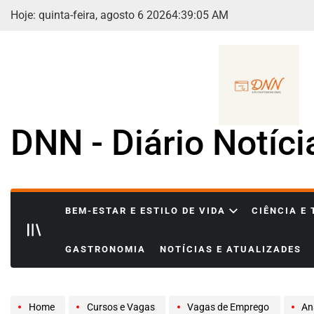
Skip
Hoje: quinta-feira, agosto 6 2026
4
:
39
:
07
AM
to
content
DNN - Diário Notíc
BEM-ESTAR E ESTILO DE VIDA
CIÊNCIA E
GASTRONOMIA
NOTÍCIAS E ATUALIZADES
Home
Cursos e Vagas
Vagas de Emprego
Anali