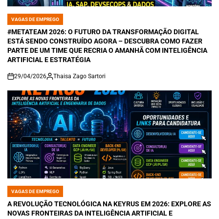
VAGAS DE EMPREGO
POSTED
IN
#METATEAM 2026: O FUTURO DA TRANSFORMAÇÃO DIGITAL
ESTÁ SENDO CONSTRUÍDO AGORA – DESCUBRA COMO FAZER
PARTE DE UM TIME QUE RECRIA O AMANHÃ COM INTELIGÊNCIA
ARTIFICIAL E ESTRATÉGIA
29/04/2026
Thaisa Zago Sartori
on
VAGAS DE EMPREGO
POSTED
IN
A REVOLUÇÃO TECNOLÓGICA NA KEYRUS EM 2026: EXPLORE AS
NOVAS FRONTEIRAS DA INTELIGÊNCIA ARTIFICIAL E