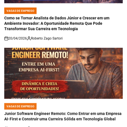
VAGAS DE EMPREGO
POSTED
IN
Como se Tornar Analista de Dados Júnior e Crescer em um
Ambiente Inovador: A Oportunidade Remota Que Pode
Transformar Sua Carreira em Tecnologia
20/04/2026
Roberto Zago Sartori
on
VAGAS DE EMPREGO
POSTED
IN
Junior Software Engineer Remoto: Como Entrar em uma Empresa
AI-First e Construir uma Carreira Sólida em Tecnologia Global
20/04/2026
Roberto Zago Sartori