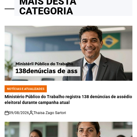
MAIS DESTA
CATEGORIA
NOTÍCIAS E ATUALIZADES
POSTED
IN
Ministério Público do Trabalho registra 138 denúncias de assédio
eleitoral durante campanha atual
09/08/2026
Thaisa Zago Sartori
on