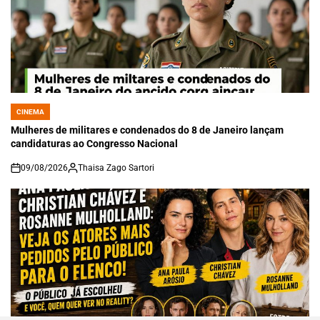
CINEMA
POSTED
IN
Mulheres de militares e condenados do 8 de Janeiro lançam
candidaturas ao Congresso Nacional
09/08/2026
Thaisa Zago Sartori
on