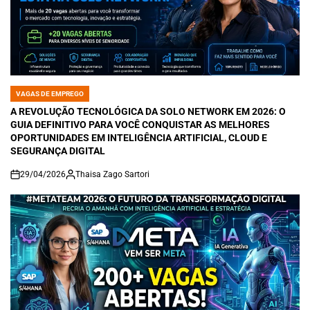
VAGAS DE EMPREGO
POSTED
IN
A REVOLUÇÃO TECNOLÓGICA DA SOLO NETWORK EM 2026: O
GUIA DEFINITIVO PARA VOCÊ CONQUISTAR AS MELHORES
OPORTUNIDADES EM INTELIGÊNCIA ARTIFICIAL, CLOUD E
SEGURANÇA DIGITAL
29/04/2026
Thaisa Zago Sartori
on