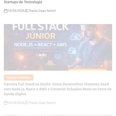
VAGAS DE EMPREGO
POSTED
IN
Carreira Full Stack na Doclio: Como Desenvolver Sistemas SaaS
com Node.js, React e AWS e Construir Soluções Reais no Setor de
Saúde Digital
18/04/2026
Thaisa Zago Sartori
on