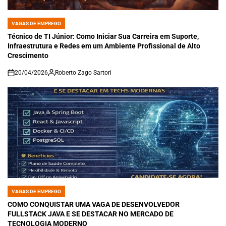
VAGAS DE EMPREGO
POSTED
IN
Técnico de TI Júnior: Como Iniciar Sua Carreira em Suporte,
Infraestrutura e Redes em um Ambiente Profissional de Alto
Crescimento
20/04/2026
Roberto Zago Sartori
on
VAGAS DE EMPREGO
POSTED
IN
COMO CONQUISTAR UMA VAGA DE DESENVOLVEDOR
FULLSTACK JAVA E SE DESTACAR NO MERCADO DE
TECNOLOGIA MODERNO