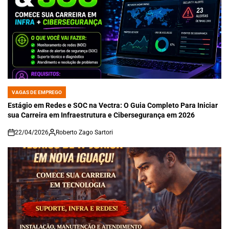
VAGAS DE EMPREGO
POSTED
IN
Estágio em Redes e SOC na Vectra: O Guia Completo Para Iniciar
sua Carreira em Infraestrutura e Cibersegurança em 2026
22/04/2026
Roberto Zago Sartori
on