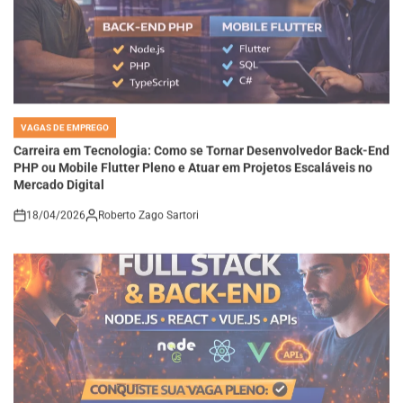
VAGAS DE EMPREGO
POSTED
IN
Carreira em Tecnologia: Como se Tornar Desenvolvedor Back-End
PHP ou Mobile Flutter Pleno e Atuar em Projetos Escaláveis no
Mercado Digital
18/04/2026
Roberto Zago Sartori
on