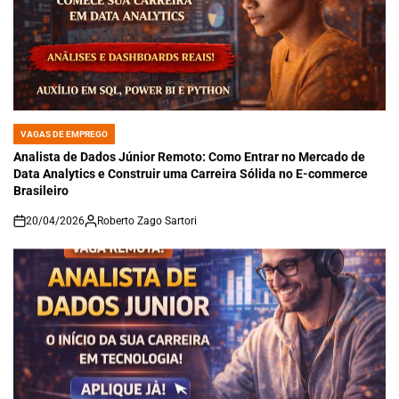
VAGAS DE EMPREGO
POSTED
IN
Analista de Dados Júnior Remoto: Como Entrar no Mercado de
Data Analytics e Construir uma Carreira Sólida no E-commerce
Brasileiro
20/04/2026
Roberto Zago Sartori
on