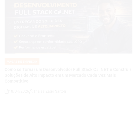
VAGAS DE EMPREGO
POSTED
IN
Como se Tornar um Desenvolvedor Full Stack C# .NET e Construir
Soluções de Alto Impacto em um Mercado Cada Vez Mais
Competitivo
18/04/2026
Thaisa Zago Sartori
on
VAGAS DE EMPREGO
POSTED