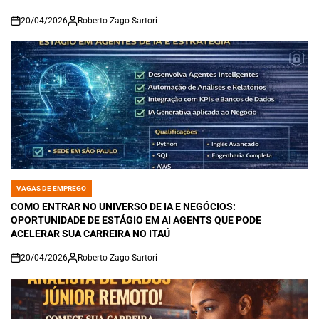
20/04/2026
Roberto Zago Sartori
on
VAGAS DE EMPREGO
POSTED
IN
COMO ENTRAR NO UNIVERSO DE IA E NEGÓCIOS:
OPORTUNIDADE DE ESTÁGIO EM AI AGENTS QUE PODE
ACELERAR SUA CARREIRA NO ITAÚ
20/04/2026
Roberto Zago Sartori
on