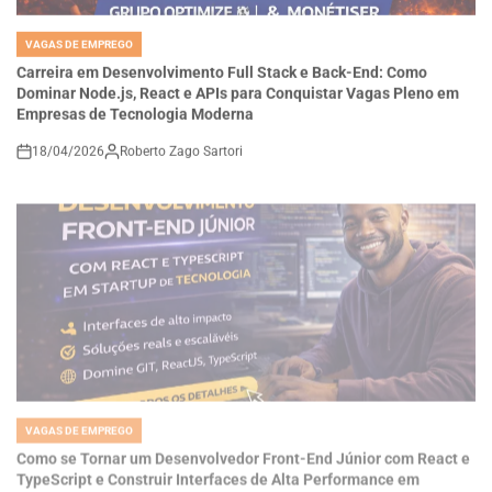
VAGAS DE EMPREGO
POSTED
IN
Carreira em Desenvolvimento Full Stack e Back-End: Como
Dominar Node.js, React e APIs para Conquistar Vagas Pleno em
Empresas de Tecnologia Moderna
18/04/2026
Roberto Zago Sartori
on
VAGAS DE EMPREGO
POSTED
IN
Como se Tornar um Desenvolvedor Front-End Júnior com React e
TypeScript e Construir Interfaces de Alta Performance em
Startups de Tecnologia
18/04/2026
Thaisa Zago Sartori
on