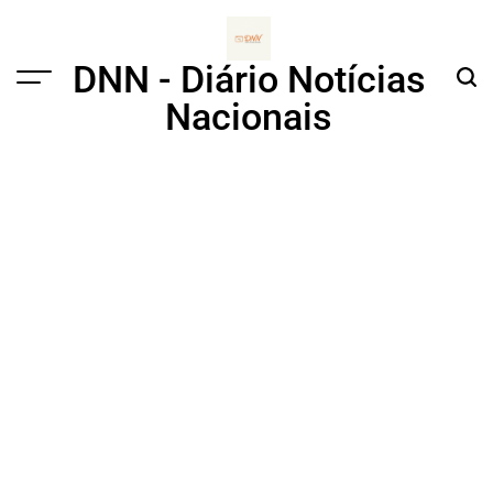
Skip
to
content
DNN - Diário Notícias
Menu
Sear
Nacionais