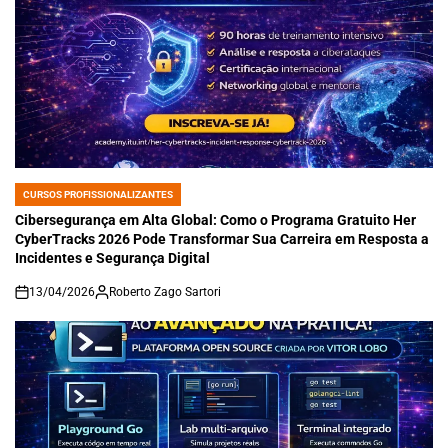
CURSOS PROFISSIONALIZANTES
POSTED
IN
Cibersegurança em Alta Global: Como o Programa Gratuito Her
CyberTracks 2026 Pode Transformar Sua Carreira em Resposta a
Incidentes e Segurança Digital
13/04/2026
Roberto Zago Sartori
on