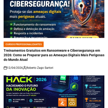
CURSOS PROFISSIONALIZANTES
POSTED
IN
Treinamentos Gratuitos em Ransomware e Cibersegurança em
2026: Como se Preparar para as Ameaças Digitais Mais Perigosas
do Mundo Atual
12/04/2026
Roberto Zago Sartori
on