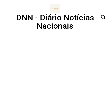
Skip
to
content
DNN - Diário Notícias
Menu
Sear
Nacionais