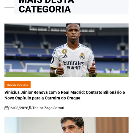
CATEGORIA
REDES SOCIAIS
POSTED
IN
Vinicius Júnior Renova com o Real Madrid: Contrato Bilionário e
Novo Capítulo para a Carreira do Craque
06/08/2026
Thaisa Zago Sartori
on