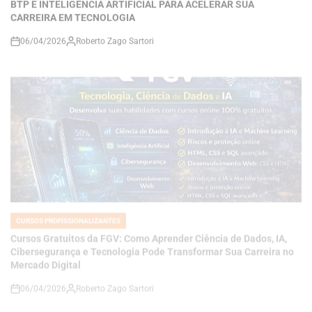
06/04/2026
Roberto Zago Sartori
on
CURSOS PROFISSIONALIZANTES
POSTED
IN
Cursos Gratuitos da FGV: Como Aprender Ciência de Dados, IA,
Cibersegurança e Tecnologia Pode Transformar Sua Carreira no
Mercado Digital
06/04/2026
Roberto Zago Sartori
on