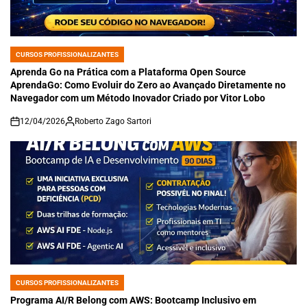
CURSOS PROFISSIONALIZANTES
POSTED
IN
Aprenda Go na Prática com a Plataforma Open Source
AprendaGo: Como Evoluir do Zero ao Avançado Diretamente no
Navegador com um Método Inovador Criado por Vitor Lobo
12/04/2026
Roberto Zago Sartori
on
CURSOS PROFISSIONALIZANTES
POSTED
IN
Programa AI/R Belong com AWS: Bootcamp Inclusivo em