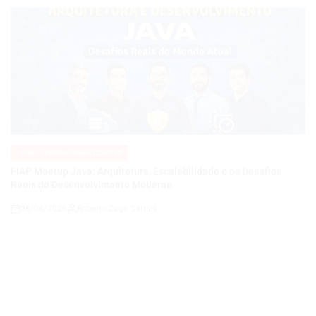
CURSOS PROFISSIONALIZANTES
POSTED
IN
FIAP Meetup Java: Arquitetura, Escalabilidade e os Desafios
Reais do Desenvolvimento Moderno
06/04/2026
Roberto Zago Sartori
on
CURSOS PROFISSIONALIZANTES
POSTED