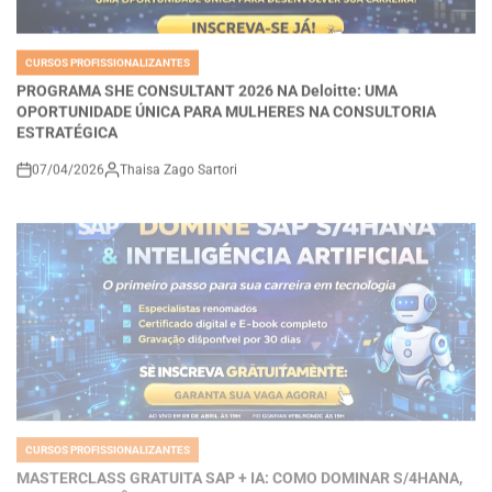
CURSOS PROFISSIONALIZANTES
POSTED
IN
PROGRAMA SHE CONSULTANT 2026 NA Deloitte: UMA
OPORTUNIDADE ÚNICA PARA MULHERES NA CONSULTORIA
ESTRATÉGICA
07/04/2026
Thaisa Zago Sartori
on
CURSOS PROFISSIONALIZANTES
POSTED
IN
MASTERCLASS GRATUITA SAP + IA: COMO DOMINAR S/4HANA,
BTP E INTELIGÊNCIA ARTIFICIAL PARA ACELERAR SUA
CARREIRA EM TECNOLOGIA