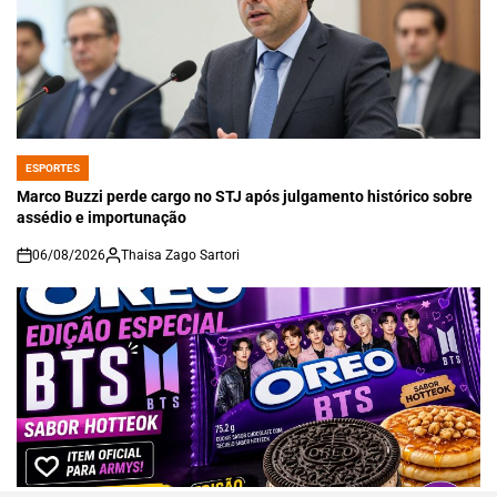
ESPORTES
POSTED
IN
Marco Buzzi perde cargo no STJ após julgamento histórico sobre
assédio e importunação
06/08/2026
Thaisa Zago Sartori
on