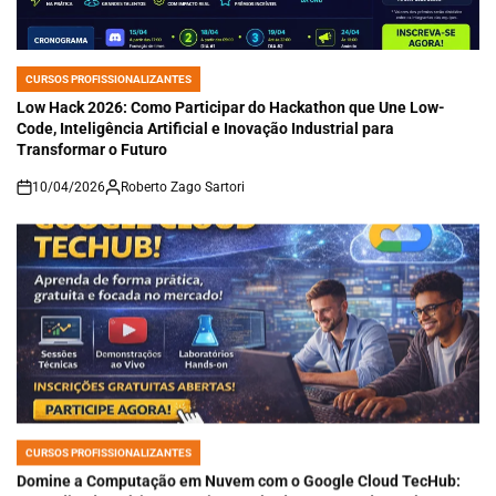
CURSOS PROFISSIONALIZANTES
POSTED
IN
Low Hack 2026: Como Participar do Hackathon que Une Low-
Code, Inteligência Artificial e Inovação Industrial para
Transformar o Futuro
10/04/2026
Roberto Zago Sartori
on
CURSOS PROFISSIONALIZANTES
POSTED
IN
Domine a Computação em Nuvem com o Google Cloud TecHub:
Aprendizado Prático, Gratuito e Voltado ao Mercado Real