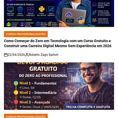
CURSOS PROFISSIONALIZANTES
POSTED
IN
Como Começar do Zero em Tecnologia com um Curso Gratuito e
Construir uma Carreira Digital Mesmo Sem Experiência em 2026
22/04/2026
Roberto Zago Sartori
on
CURSOS PROFISSIONALIZANTES