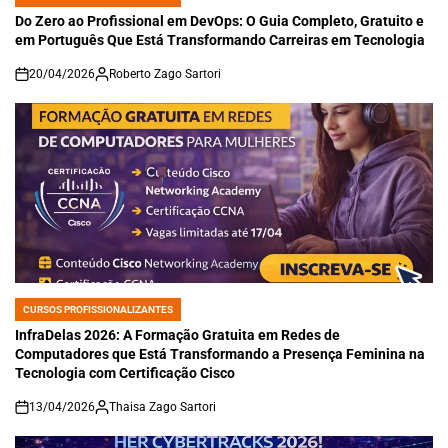
POSTED
IN
Do Zero ao Profissional em DevOps: O Guia Completo, Gratuito e
em Português Que Está Transformando Carreiras em Tecnologia
20/04/2026
Roberto Zago Sartori
on
CURSOS PROFISSIONALIZANTES
POSTED
IN
InfraDelas 2026: A Formação Gratuita em Redes de
Computadores que Está Transformando a Presença Feminina na
Tecnologia com Certificação Cisco
13/04/2026
Thaisa Zago Sartori
on