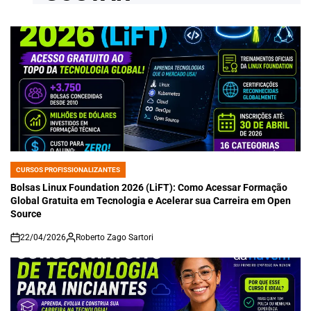
CURSOS PROFISSIONALIZANTES
POSTED
IN
Bolsas Linux Foundation 2026 (LiFT): Como Acessar Formação
Global Gratuita em Tecnologia e Acelerar sua Carreira em Open
Source
22/04/2026
Roberto Zago Sartori
on