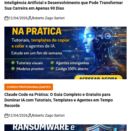
Inteligência Artificial e Desenvolvimento que Pode Transformar
Sua Carreira em Apenas 90 Dias
12/04/2026
Roberto Zago Sartori
on
CURSOS PROFISSIONALIZANTES
POSTED
IN
Claude Code na Prática: O Guia Completo e Gratuito para
Dominar IA com Tutoriais, Templates e Agentes em Tempo
Recorde
12/04/2026
Roberto Zago Sartori
on