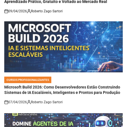
09/04/2026
Roberto Zago Sartori
on
CURSOS PROFISSIONALIZANTES
POSTED
IN
Microsoft Build 2026: Como Desenvolvedores Estão Construindo
Sistemas de IA Escaláveis, Inteligentes e Prontos para Produção
07/04/2026
Roberto Zago Sartori
on