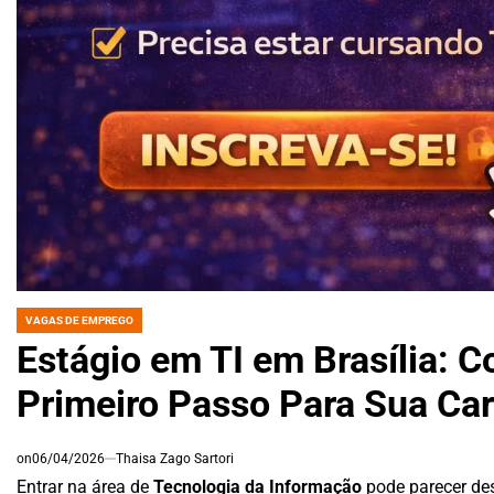
VAGAS DE EMPREGO
POSTED
IN
Estágio em TI em Brasília: 
Primeiro Passo Para Sua Car
on
06/04/2026
Thaisa Zago Sartori
Entrar na área de
Tecnologia da Informação
pode parecer des