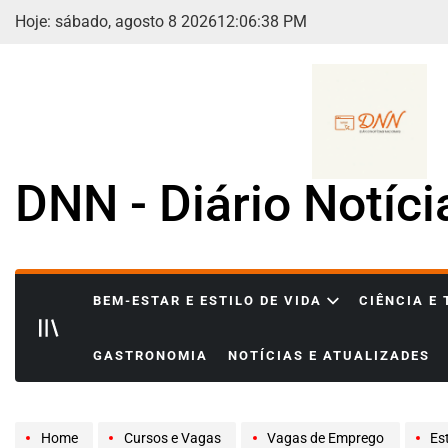
Skip
Hoje: sábado, agosto 8 2026
12
:
06
:
40
PM
to
content
DNN - Diário Notíc
BEM-ESTAR E ESTILO DE VIDA
CIÊNCIA E
GASTRONOMIA
NOTÍCIAS E ATUALIZADES
Home
Cursos e Vagas
Vagas de Emprego
Está