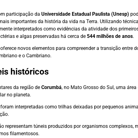
om participação da
Universidade Estadual Paulista (Unesp)
pod
is importantes da história da vida na Terra. Utilizando técni
iormente interpretados como evidências da atividade dos primeir
ctérias e algas preservadas há cerca de
544 milhões de anos
.
 e oferece novos elementos para compreender a transição entre d
ambriano e o Cambriano.
is históricos
tares da região de
Corumbá
, no Mato Grosso do Sul, uma área
lar no planeta.
s foram interpretadas como trilhas deixadas por pequenos ani
ção.
não representam túneis produzidos por organismos complexos, 
smos filamentosos.