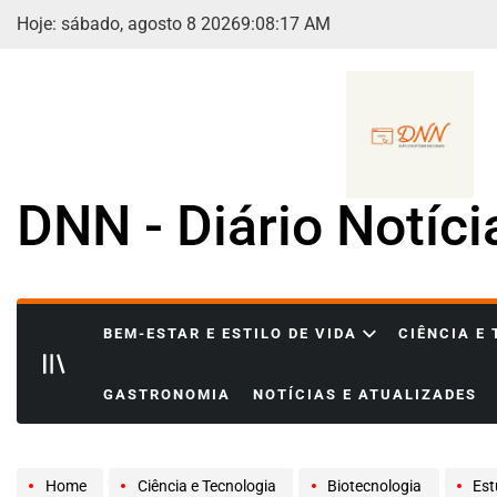
Skip
Hoje: sábado, agosto 8 2026
9
:
08
:
18
AM
to
content
DNN - Diário Notíc
BEM-ESTAR E ESTILO DE VIDA
CIÊNCIA E
GASTRONOMIA
NOTÍCIAS E ATUALIZADES
Home
Ciência e Tecnologia
Biotecnologia
Estud