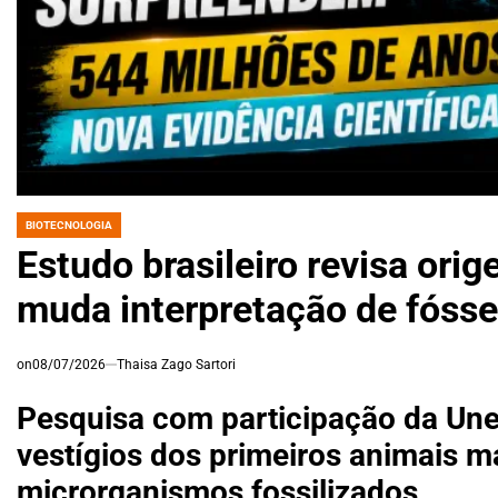
BIOTECNOLOGIA
POSTED
IN
Estudo brasileiro revisa ori
muda interpretação de fóss
on
08/07/2026
Thaisa Zago Sartori
Pesquisa com participação da Une
vestígios dos primeiros animais 
microrganismos fossilizados