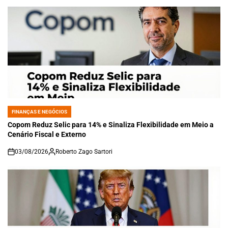
FINANÇAS E NEGÓCIOS
POSTED
IN
Copom Reduz Selic para 14% e Sinaliza Flexibilidade em Meio a
Cenário Fiscal e Externo
03/08/2026
Roberto Zago Sartori
on