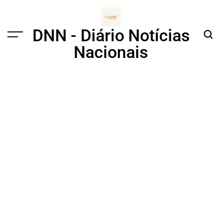
Skip
to
content
DNN - Diário Notícias
Menu
Sear
Nacionais