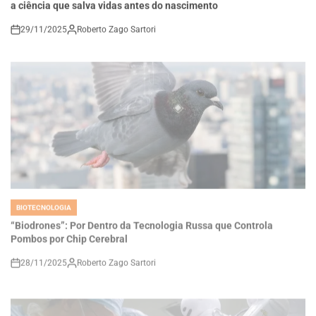
29/11/2025
Roberto Zago Sartori
on
BIOTECNOLOGIA
POSTED
IN
“Biodrones”: Por Dentro da Tecnologia Russa que Controla
Pombos por Chip Cerebral
28/11/2025
Roberto Zago Sartori
on