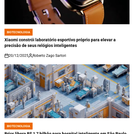
BIOTECNOLOGIA
POSTED
IN
Xiaomi constrói laboratório esportivo próprio para elevar a
precisão de seus relógios inteligentes
20/12/2025
Roberto Zago Sartori
on
BIOTECNOLOGIA
POSTED
IN
Brics libera R$ 1,7 bilhão para hospital inteligente em São Paulo