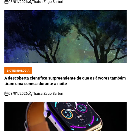
03/01/2026
Thaisa Zago Sartori
on
BIOTECNOLOGIA
POSTED
IN
A descoberta científica surpreendente de que as árvores também
tiram uma soneca durante a noite
03/01/2026
Thaisa Zago Sartori
on