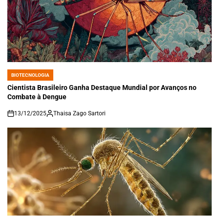
BIOTECNOLOGIA
POSTED
IN
Cientista Brasileiro Ganha Destaque Mundial por Avanços no
Combate à Dengue
13/12/2025
Thaisa Zago Sartori
on