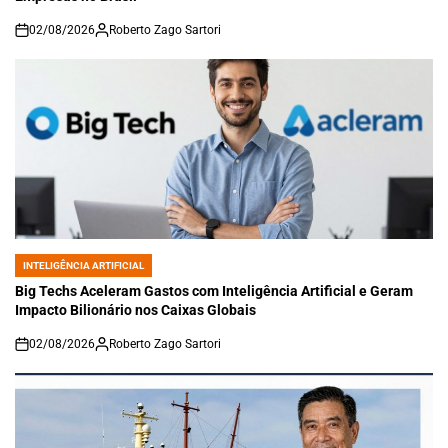
02/08/2026
Roberto Zago Sartori
on
INTELIGÊNCIA ARTIFICIAL
POSTED
IN
Big Techs Aceleram Gastos com Inteligência Artificial e Geram
Impacto Bilionário nos Caixas Globais
02/08/2026
Roberto Zago Sartori
on