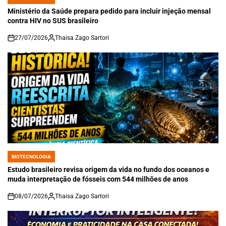
POSTED
IN
Ministério da Saúde prepara pedido para incluir injeção mensal
contra HIV no SUS brasileiro
27/07/2026
Thaisa Zago Sartori
on
BIOTECNOLOGIA
POSTED
IN
Estudo brasileiro revisa origem da vida no fundo dos oceanos e
muda interpretação de fósseis com 544 milhões de anos
08/07/2026
Thaisa Zago Sartori
on