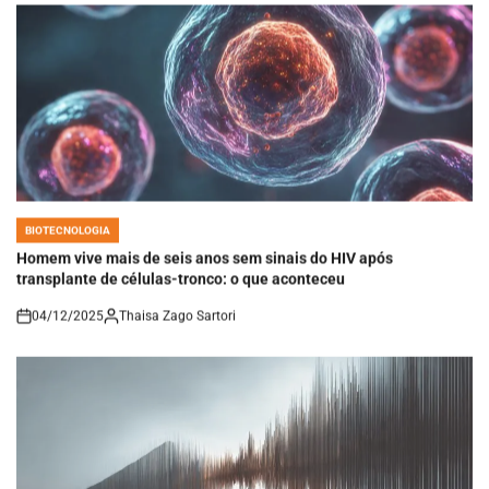
BIOTECNOLOGIA
POSTED
IN
Homem vive mais de seis anos sem sinais do HIV após
transplante de células-tronco: o que aconteceu
04/12/2025
Thaisa Zago Sartori
on