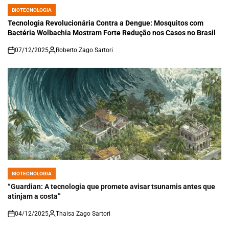
BIOTECNOLOGIA
POSTED
IN
Tecnologia Revolucionária Contra a Dengue: Mosquitos com
Bactéria Wolbachia Mostram Forte Redução nos Casos no Brasil
07/12/2025
Roberto Zago Sartori
on
BIOTECNOLOGIA
POSTED
IN
“Guardian: A tecnologia que promete avisar tsunamis antes que
atinjam a costa”
04/12/2025
Thaisa Zago Sartori
on