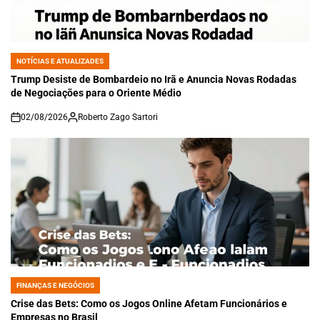
NOTÍCIAS E ATUALIZADES
POSTED
IN
Trump Desiste de Bombardeio no Irã e Anuncia Novas Rodadas
de Negociações para o Oriente Médio
02/08/2026
Roberto Zago Sartori
on
FINANÇAS E NEGÓCIOS
POSTED
IN
Crise das Bets: Como os Jogos Online Afetam Funcionários e
Empresas no Brasil