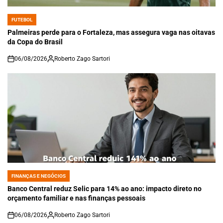
FUTEBOL
POSTED
IN
Palmeiras perde para o Fortaleza, mas assegura vaga nas oitavas
da Copa do Brasil
06/08/2026
Roberto Zago Sartori
on
FINANÇAS E NEGÓCIOS
POSTED
IN
Banco Central reduz Selic para 14% ao ano: impacto direto no
orçamento familiar e nas finanças pessoais
06/08/2026
Roberto Zago Sartori
on