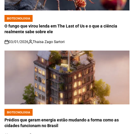
BIOTECNOLOGIA
POSTED
IN
O fungo que virou lenda em The Last of Us e o que a ciência
realmente sabe sobre ele
03/01/2026
Thaisa Zago Sartori
on
BIOTECNOLOGIA
POSTED
IN
Prédios que geram energia estão mudando a forma como as
cidades funcionam no Brasil