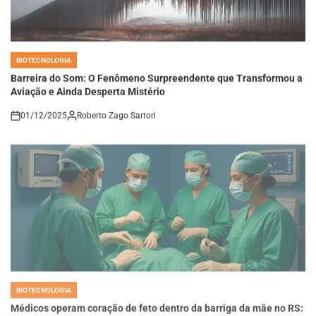
BIOTECNOLOGIA
POSTED
IN
Barreira do Som: O Fenômeno Surpreendente que Transformou a
Aviação e Ainda Desperta Mistério
01/12/2025
Roberto Zago Sartori
on
BIOTECNOLOGIA
POSTED
IN
Médicos operam coração de feto dentro da barriga da mãe no RS:
a ciência que salva vidas antes do nascimento