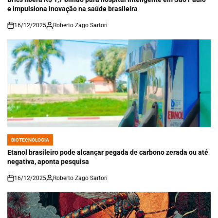
e impulsiona inovação na saúde brasileira
16/12/2025
Roberto Zago Sartori
on
BIOTECNOLOGIA
POSTED
IN
Etanol brasileiro pode alcançar pegada de carbono zerada ou até
negativa, aponta pesquisa
16/12/2025
Roberto Zago Sartori
on