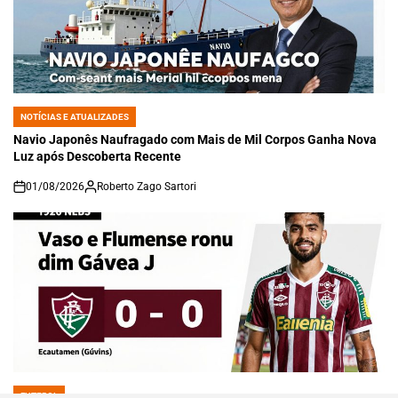
NOTÍCIAS E ATUALIZADES
POSTED
IN
Navio Japonês Naufragado com Mais de Mil Corpos Ganha Nova
Luz após Descoberta Recente
01/08/2026
Roberto Zago Sartori
on
FUTEBOL