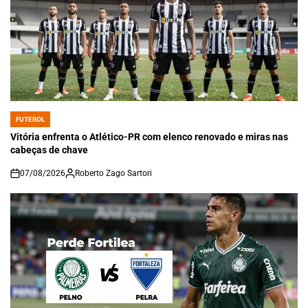
FUTEBOL
POSTED
IN
Vitória enfrenta o Atlético-PR com elenco renovado e miras nas
cabeças de chave
07/08/2026
Roberto Zago Sartori
on