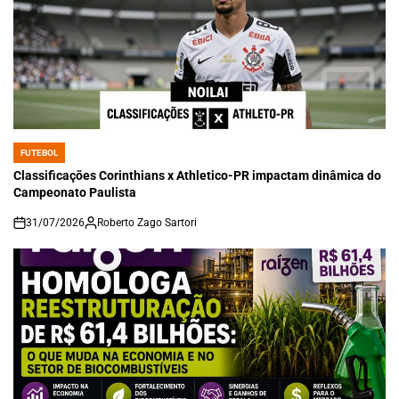
FUTEBOL
POSTED
IN
Classificações Corinthians x Athletico-PR impactam dinâmica do
Campeonato Paulista
31/07/2026
Roberto Zago Sartori
on