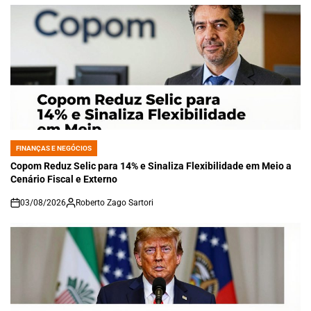
FINANÇAS E NEGÓCIOS
POSTED
IN
Copom Reduz Selic para 14% e Sinaliza Flexibilidade em Meio a
Cenário Fiscal e Externo
03/08/2026
Roberto Zago Sartori
on