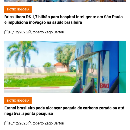
BIOTECNOLOGIA
POSTED
IN
Brics libera R$ 1,7 bilhão para hospital inteligente em São Paulo
e impulsiona inovação na saúde brasileira
16/12/2025
Roberto Zago Sartori
on
BIOTECNOLOGIA
POSTED
IN
Etanol brasileiro pode alcançar pegada de carbono zerada ou até
negativa, aponta pesquisa
16/12/2025
Roberto Zago Sartori
on