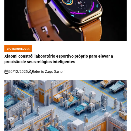
BIOTECNOLOGIA
POSTED
IN
Xiaomi constrói laboratório esportivo próprio para elevar a
precisão de seus relógios inteligentes
20/12/2025
Roberto Zago Sartori
on