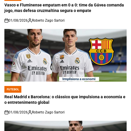
IN
Vasco e Fluminense empatam em 0 a 0: time da Gávea comanda
jogo, mas defesa cruzmaltina segura o empate
01/08/2026
Roberto Zago Sartori
on
FUTEBOL
POSTED
IN
Real Madrid x Barcelona: o clássico que impulsiona a economia e
o entretenimento global
01/08/2026
Roberto Zago Sartori
on