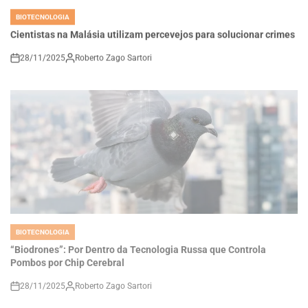
IN
Cientistas na Malásia utilizam percevejos para solucionar crimes
28/11/2025
Roberto Zago Sartori
on
BIOTECNOLOGIA
POSTED
IN
“Biodrones”: Por Dentro da Tecnologia Russa que Controla
Pombos por Chip Cerebral
28/11/2025
Roberto Zago Sartori
on