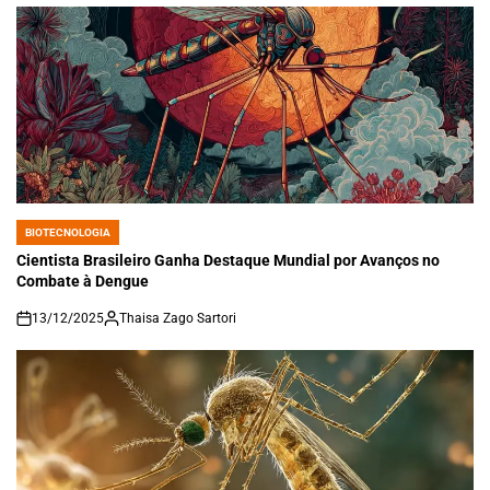
BIOTECNOLOGIA
POSTED
IN
Cientista Brasileiro Ganha Destaque Mundial por Avanços no
Combate à Dengue
13/12/2025
Thaisa Zago Sartori
on