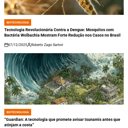
BIOTECNOLOGIA
POSTED
IN
Tecnologia Revolucionária Contra a Dengue: Mosquitos com
Bactéria Wolbachia Mostram Forte Redução nos Casos no Brasil
07/12/2025
Roberto Zago Sartori
on
BIOTECNOLOGIA
POSTED
IN
“Guardian: A tecnologia que promete avisar tsunamis antes que
atinjam a costa”