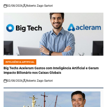
02/08/2026
Roberto Zago Sartori
on
INTELIGÊNCIA ARTIFICIAL
POSTED
IN
Big Techs Aceleram Gastos com Inteligência Artificial e Geram
Impacto Bilionário nos Caixas Globais
02/08/2026
Roberto Zago Sartori
on