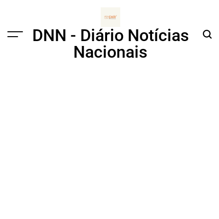
Skip
to
content
DNN - Diário Notícias
Menu
Sear
Nacionais