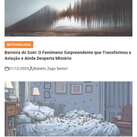
BIOTECNOLOGIA
POSTED
IN
Barreira do Som: O Fenômeno Surpreendente que Transformou a
Aviação e Ainda Desperta Mistério
01/12/2025
Roberto Zago Sartori
on
BIOTECNOLOGIA
POSTED