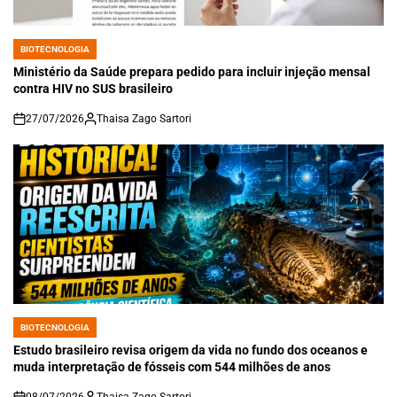
BIOTECNOLOGIA
POSTED
IN
Ministério da Saúde prepara pedido para incluir injeção mensal
contra HIV no SUS brasileiro
27/07/2026
Thaisa Zago Sartori
on
BIOTECNOLOGIA
POSTED
IN
Estudo brasileiro revisa origem da vida no fundo dos oceanos e
muda interpretação de fósseis com 544 milhões de anos
08/07/2026
Thaisa Zago Sartori