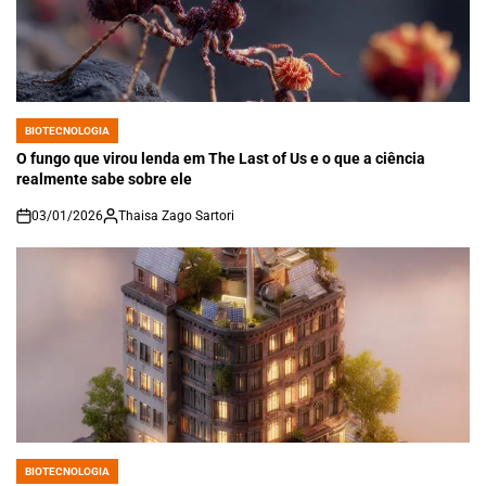
BIOTECNOLOGIA
POSTED
IN
O fungo que virou lenda em The Last of Us e o que a ciência
realmente sabe sobre ele
03/01/2026
Thaisa Zago Sartori
on
BIOTECNOLOGIA
POSTED