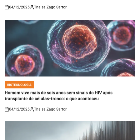
04/12/2025
Thaisa Zago Sartori
on
BIOTECNOLOGIA
POSTED
IN
Homem vive mais de seis anos sem sinais do HIV após
transplante de células-tronco: o que aconteceu
04/12/2025
Thaisa Zago Sartori
on