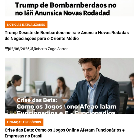
NOTÍCIAS E ATUALIZADES
POSTED
IN
Trump Desiste de Bombardeio no Irã e Anuncia Novas Rodadas
de Negociações para o Oriente Médio
02/08/2026
Roberto Zago Sartori
on
FINANÇAS E NEGÓCIOS
POSTED
IN
Crise das Bets: Como os Jogos Online Afetam Funcionários e
Empresas no Brasil