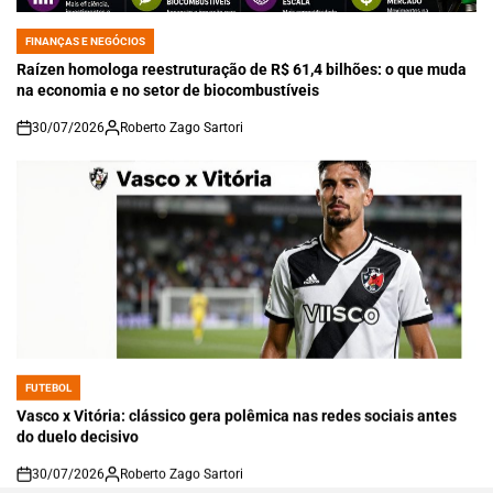
FINANÇAS E NEGÓCIOS
POSTED
IN
Raízen homologa reestruturação de R$ 61,4 bilhões: o que muda
na economia e no setor de biocombustíveis
30/07/2026
Roberto Zago Sartori
on
FUTEBOL
POSTED
IN
Vasco x Vitória: clássico gera polêmica nas redes sociais antes
do duelo decisivo
30/07/2026
Roberto Zago Sartori
on