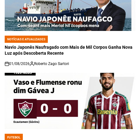
NOTÍCIAS E ATUALIZADES
POSTED
IN
Navio Japonês Naufragado com Mais de Mil Corpos Ganha Nova
Luz após Descoberta Recente
01/08/2026
Roberto Zago Sartori
on
FUTEBOL
POSTED