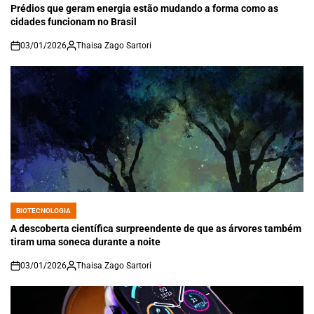
IN
Prédios que geram energia estão mudando a forma como as
cidades funcionam no Brasil
03/01/2026
Thaisa Zago Sartori
on
BIOTECNOLOGIA
POSTED
IN
A descoberta científica surpreendente de que as árvores também
tiram uma soneca durante a noite
03/01/2026
Thaisa Zago Sartori
on