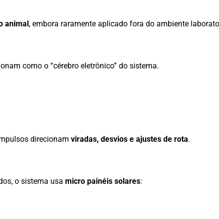
o animal
, embora raramente aplicado fora do ambiente laborator
ionam como o “cérebro eletrônico” do sistema.
s impulsos direcionam
viradas, desvios e ajustes de rota
.
dos, o sistema usa
micro painéis solares
: