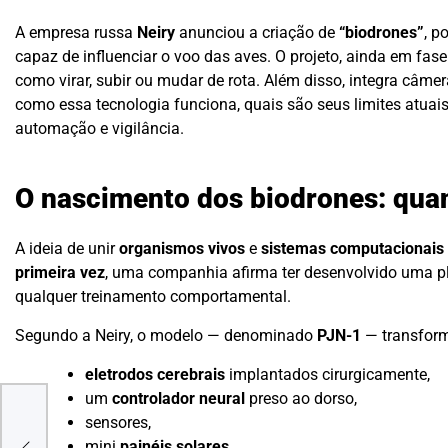
A empresa russa
Neiry
anunciou a criação de
“biodrones”
, 
capaz de influenciar o voo das aves. O projeto, ainda em fas
como virar, subir ou mudar de rota. Além disso, integra câme
como essa tecnologia funciona, quais são seus limites atuai
automação e vigilância.
O nascimento dos biodrones: quan
A ideia de unir
organismos vivos
e
sistemas computacionais
primeira vez
, uma companhia afirma ter desenvolvido uma p
qualquer treinamento comportamental.
Segundo a Neiry, o modelo — denominado
PJN-1
— transfor
eletrodos cerebrais
implantados cirurgicamente,
um
controlador neural
preso ao dorso,
ntam
sensores,
mini
painéis solares
,