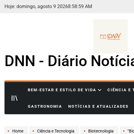
Skip
Hoje: domingo, agosto 9 2026
8
:
59
:
00
AM
to
content
DNN - Diário Notíc
BEM-ESTAR E ESTILO DE VIDA
CIÊNCIA E
GASTRONOMIA
NOTÍCIAS E ATUALIZADES
Home
Ciência e Tecnologia
Biotecnologia
“Bio