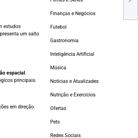
mer
com
Finanças e Negócios
m estudos
Futebol
representa um salto
Gastronomia
Inteligência Artificial
Música
ão espacial
.
gicos principais.
Notícias e Atualizades
Nutrição e Exercícios
ções em direção.
Ofertas
Pets
Redes Sociais