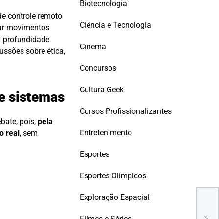
Biotecnologia
de controle remoto
Ciência e Tecnologia
uiar movimentos
em profundidade
Cinema
ussões sobre ética,
Concursos
Cultura Geek
e sistemas
Cursos Profissionalizantes
bate, pois,
pela
Entretenimento
o real
, sem
Esportes
Esportes Olímpicos
A Su
Exploração Espacial
Enge
CEO,
Filmes e Séries