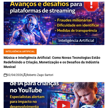
INTELIGÊNCIA ARTIFICIAL
POSTED
IN
Música e Inteligência Artificial: Como Novas Tecnologias Estão
Redefinindo a Criação, Monetização e os Desafios da Indústria
Musical
02/04/2026
Roberto Zago Sartori
on