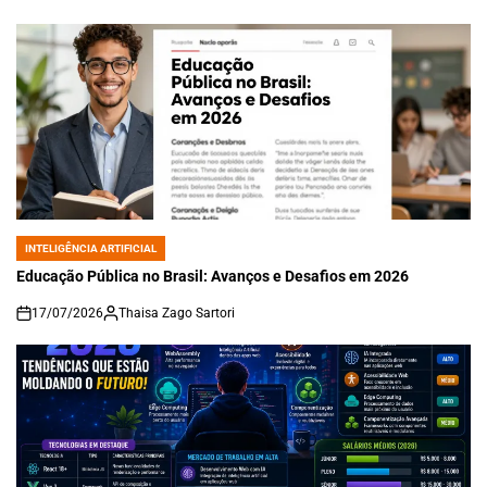
on
INTELIGÊNCIA ARTIFICIAL
POSTED
IN
Educação Pública no Brasil: Avanços e Desafios em 2026
17/07/2026
Thaisa Zago Sartori
on