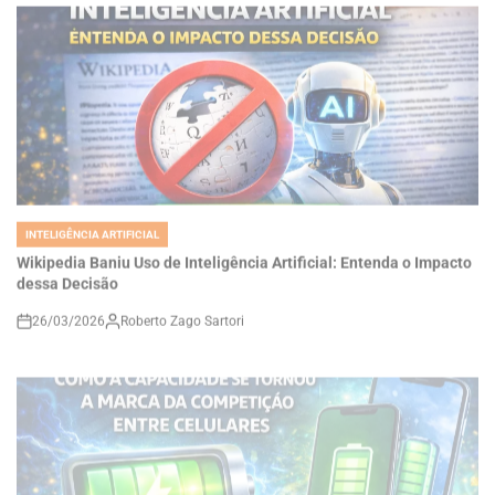
INTELIGÊNCIA ARTIFICIAL
POSTED
IN
Wikipedia Baniu Uso de Inteligência Artificial: Entenda o Impacto
dessa Decisão
26/03/2026
Roberto Zago Sartori
on