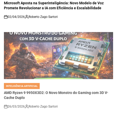
IN
Microsoft Aposta na Superinteligência: Novo Modelo de Voz
Promete Revolucionar a IA com Eficiência e Escalabilidade
02/04/2026
Roberto Zago Sartori
on
INTELIGÊNCIA ARTIFICIAL
POSTED
IN
AMD Ryzen 9 9950X3D2: O Novo Monstro do Gaming com 3D V-
Cache Duplo
26/03/2026
Roberto Zago Sartori
on