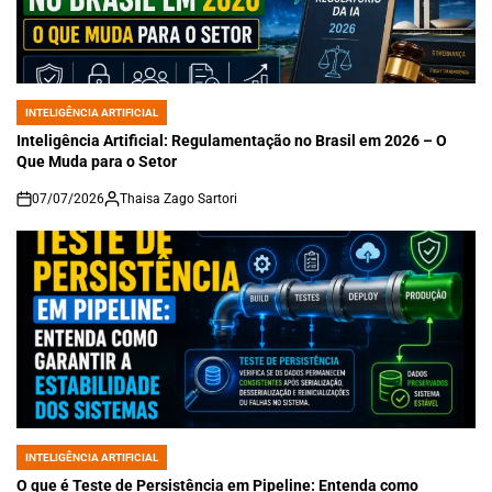
INTELIGÊNCIA ARTIFICIAL
POSTED
IN
Inteligência Artificial: Regulamentação no Brasil em 2026 – O
Que Muda para o Setor
07/07/2026
Thaisa Zago Sartori
on
INTELIGÊNCIA ARTIFICIAL
POSTED
IN
O que é Teste de Persistência em Pipeline: Entenda como