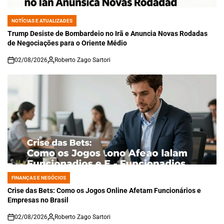
NOTÍCIAS E ATUALIZADES
POSTED
IN
Trump Desiste de Bombardeio no Irã e Anuncia Novas Rodadas
de Negociações para o Oriente Médio
02/08/2026
Roberto Zago Sartori
on
FINANÇAS E NEGÓCIOS
POSTED
IN
Crise das Bets: Como os Jogos Online Afetam Funcionários e
Empresas no Brasil
02/08/2026
Roberto Zago Sartori
on