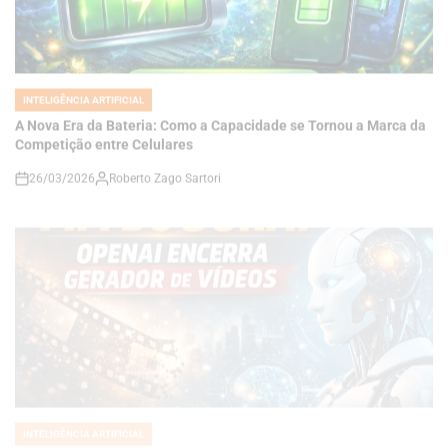
INTELIGÊNCIA ARTIFICIAL
POSTED
IN
A Nova Era da Bateria: Como a Capacidade se Tornou a Marca da
Competição entre Celulares
26/03/2026
Roberto Zago Sartori
on
INTELIGÊNCIA ARTIFICIAL
POSTED
IN
FIM DO SORA? OPENAI ENCERRA GERADOR DE VÍDEOS E
REDIRECIONA O FUTURO DA INTELIGÊNCIA ARTIFICIAL
24/03/2026
Roberto Zago Sartori
on