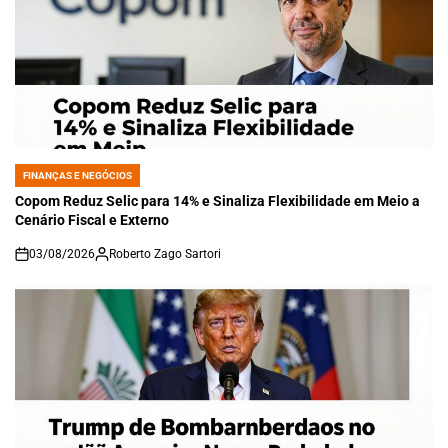
FINANÇAS E NEGÓCIOS
POSTED
IN
Copom Reduz Selic para 14% e Sinaliza Flexibilidade em Meio a
Cenário Fiscal e Externo
03/08/2026
Roberto Zago Sartori
on