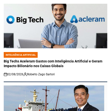
INTELIGÊNCIA ARTIFICIAL
POSTED
IN
Big Techs Aceleram Gastos com Inteligência Artificial e Geram
Impacto Bilionário nos Caixas Globais
02/08/2026
Roberto Zago Sartori
on