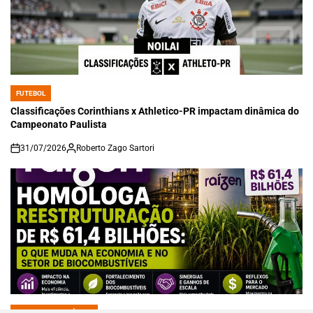
FUTEBOL
POSTED
IN
Classificações Corinthians x Athletico-PR impactam dinâmica do
Campeonato Paulista
31/07/2026
Roberto Zago Sartori
on
FINANÇAS E NEGÓCIOS