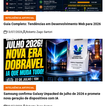
INTELIGÊNCIA ARTIFICIAL
POSTED
IN
Guia Completo: Tendências em Desenvolvimento Web para 2026
13/07/2026
Roberto Zago Sartori
on
INTELIGÊNCIA ARTIFICIAL
POSTED
IN
Samsung confirma Galaxy Unpacked de julho de 2026 e promete
nova geração de dispositivos com IA