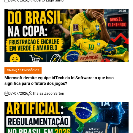
08/07/2026
Roberto Zago Sartori
on
FINANÇAS E NEGÓCIOS
POSTED
IN
Microsoft demite equipe idTech da Id Software: o que isso
significa para o futuro dos jogos?
07/07/2026
Thaisa Zago Sartori
on