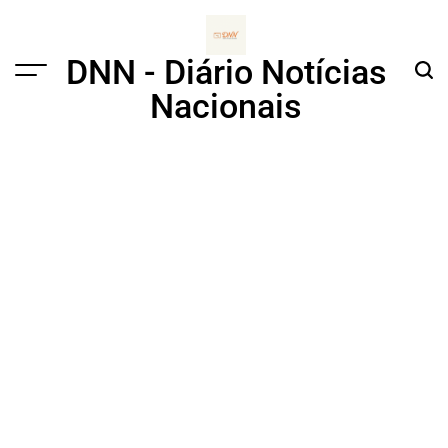
Skip
to
content
DNN - Diário Notícias
Menu
Sear
Nacionais