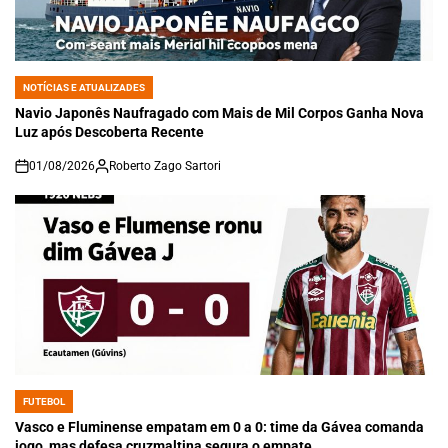
NOTÍCIAS E ATUALIZADES
POSTED
IN
Navio Japonês Naufragado com Mais de Mil Corpos Ganha Nova
Luz após Descoberta Recente
01/08/2026
Roberto Zago Sartori
on
FUTEBOL
POSTED
IN
Vasco e Fluminense empatam em 0 a 0: time da Gávea comanda
jogo, mas defesa cruzmaltina segura o empate