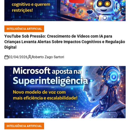
INTELIGÊNCIA ARTIFICIAL
POSTED
IN
YouTube Sob Pressão: Crescimento de Vídeos com IA para
Crianças Levanta Alertas Sobre Impactos Cognitivos e Regulação
Digital
02/04/2026
Roberto Zago Sartori
on
INTELIGÊNCIA ARTIFICIAL
POSTED