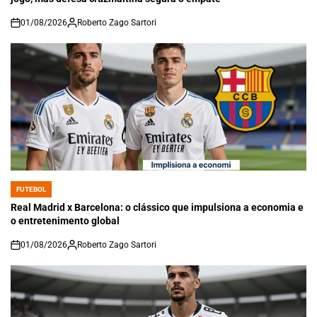
01/08/2026
Roberto Zago Sartori
on
FUTEBOL
POSTED
IN
Real Madrid x Barcelona: o clássico que impulsiona a economia e
o entretenimento global
01/08/2026
Roberto Zago Sartori
on