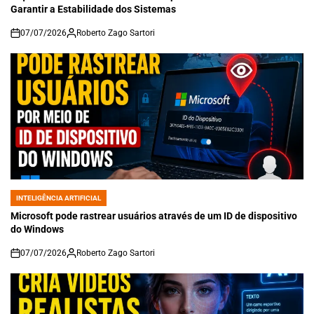
Garantir a Estabilidade dos Sistemas
07/07/2026
Roberto Zago Sartori
on
INTELIGÊNCIA ARTIFICIAL
POSTED
IN
Microsoft pode rastrear usuários através de um ID de dispositivo
do Windows
07/07/2026
Roberto Zago Sartori
on