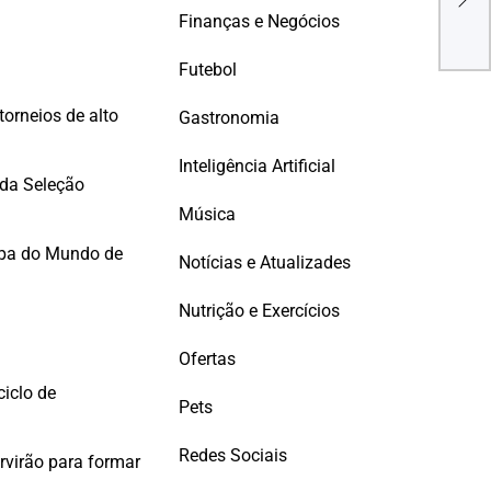
prot
Finanças e Negócios
ano
Futebol
orneios de alto
Gastronomia
Inteligência Artificial
 da Seleção
Música
Copa do Mundo de
Notícias e Atualizades
Nutrição e Exercícios
Ofertas
ciclo de
Pets
Redes Sociais
rvirão para formar