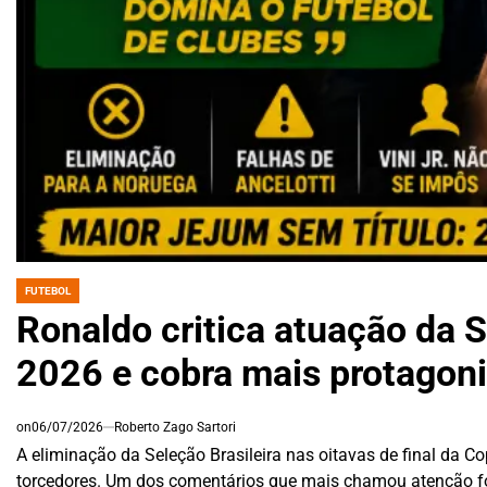
FUTEBOL
POSTED
IN
Ronaldo critica atuação da 
2026 e cobra mais protagoni
on
06/07/2026
Roberto Zago Sartori
A eliminação da Seleção Brasileira nas oitavas de final da C
torcedores. Um dos comentários que mais chamou atenção f