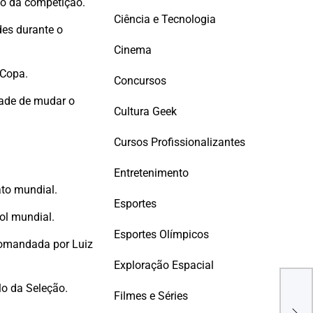
go da competição.
Ciência e Tecnologia
des durante o
Cinema
 Copa.
Concursos
dade de mudar o
Cultura Geek
Cursos Profissionalizantes
Entretenimento
ato mundial.
Esportes
ol mundial.
Esportes Olímpicos
comandada por Luiz
Exploração Espacial
Bene
lo da Seleção.
Filmes e Séries
que