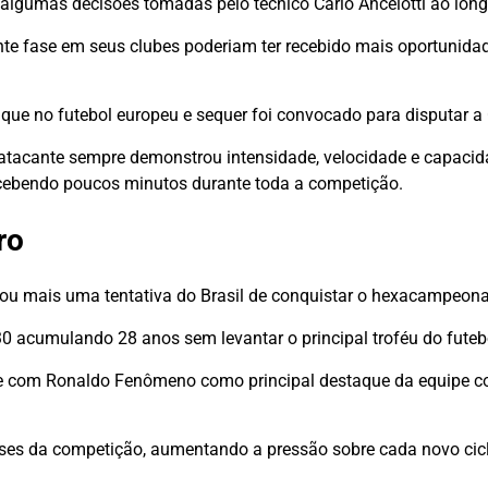
algumas decisões tomadas pelo técnico Carlo Ancelotti ao lon
ente fase em seus clubes poderiam ter recebido mais oportunida
que no futebol europeu e sequer foi convocado para disputar a
 atacante sempre demonstrou intensidade, velocidade e capaci
cebendo poucos minutos durante toda a competição.
ro
errou mais uma tentativa do Brasil de conquistar o hexacampeon
 acumulando 28 anos sem levantar o principal troféu do futeb
ente com Ronaldo Fenômeno como principal destaque da equipe 
ases da competição, aumentando a pressão sobre cada novo cic