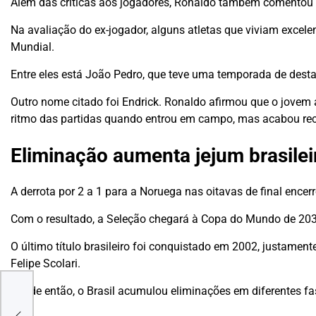
Além das críticas aos jogadores, Ronaldo também comentou 
Na avaliação do ex-jogador, alguns atletas que viviam excel
Mundial.
Entre eles está João Pedro, que teve uma temporada de desta
Outro nome citado foi Endrick. Ronaldo afirmou que o jovem
ritmo das partidas quando entrou em campo, mas acabou re
Eliminação aumenta jejum brasilei
A derrota por 2 a 1 para a Noruega nas oitavas de final enc
Com o resultado, a Seleção chegará à Copa do Mundo de 2030
O último título brasileiro foi conquistado em 2002, justam
Felipe Scolari.
o
Desde então, o Brasil acumulou eliminações em diferentes f
26 e