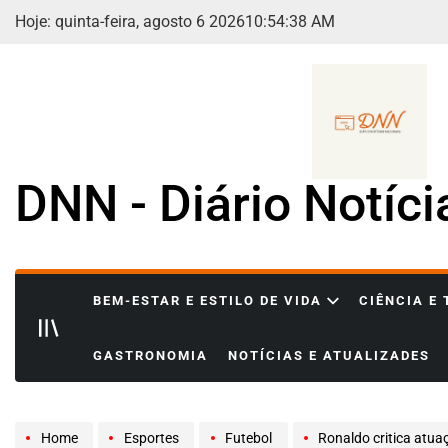
Skip
Hoje: quinta-feira, agosto 6 2026
10
:
54
:
40
AM
to
content
DNN - Diário Notíc
BEM-ESTAR E ESTILO DE VIDA
CIÊNCIA E
GASTRONOMIA
NOTÍCIAS E ATUALIZADES
Home
Esportes
Futebol
Ronaldo critica atuação da Sel