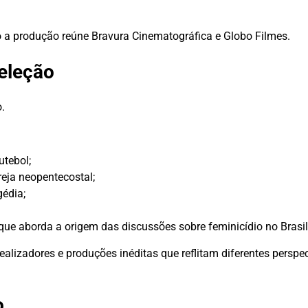
o a produção reúne Bravura Cinematográfica e Globo Filmes.
seleção
.
tebol;
eja neopentecostal;
gédia;
ue aborda a origem das discussões sobre feminicídio no Brasil
alizadores e produções inéditas que reflitam diferentes perspe
o