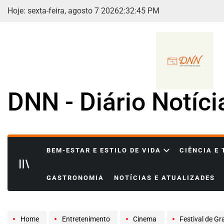
Skip
Hoje: sexta-feira, agosto 7 2026
2
:
32
:
47
PM
to
content
DNN - Diário Notíc
BEM-ESTAR E ESTILO DE VIDA
CIÊNCIA E
GASTRONOMIA
NOTÍCIAS E ATUALIZADES
Home
Entretenimento
Cinema
Festival de Gram