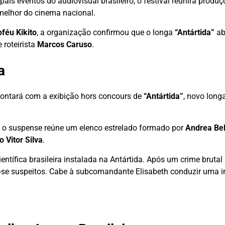
is eventos do audiovisual brasileiro, o festival reunirá produçõ
o melhor do cinema nacional.
oféu Kikito
, a organização confirmou que o longa
“Antártida”
ab
 roteirista
Marcos Caruso
.
a
contará com a exibição hors concours de
“Antártida”
, novo longa
, o suspense reúne um elenco estrelado formado por
Andrea Bel
o Vitor Silva
.
ífica brasileira instalada na Antártida. Após um crime brutal
-se suspeitos. Cabe à subcomandante Elisabeth conduzir uma i