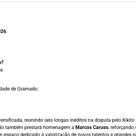
026
.
o?
a.
idade de Gramado.
ificada, reunindo seis longas inéditos na disputa pelo Kikito
dição também prestará homenagem a
Marcos Caruso
, reforçando 
 espaço dedicado à valorização de novos talentos e grandes n