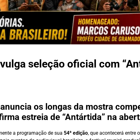
vulga seleção oficial com “An
 anuncia os longas da mostra compet
rma estreia de “Antártida” na aber
lmente a programação de sua
54ª edição
, que acontecerá entre 