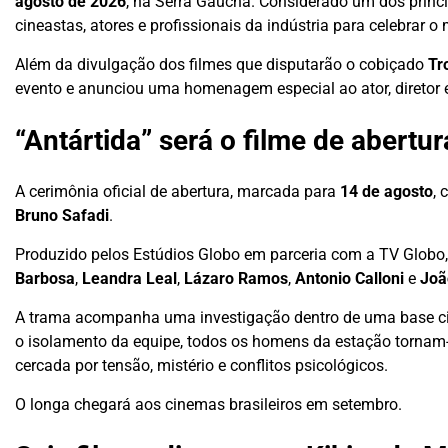
agosto de 2026
, na Serra Gaúcha. Considerado um dos principa
cineastas, atores e profissionais da indústria para celebrar 
Além da divulgação dos filmes que disputarão o cobiçado
Tr
evento e anunciou uma homenagem especial ao ator, diretor e
“Antártida” será o filme de abertur
A cerimônia oficial de abertura, marcada para
14 de agosto
, 
Bruno Safadi
.
Produzido pelos Estúdios Globo em parceria com a TV Globo
Barbosa
,
Leandra Leal
,
Lázaro Ramos
,
Antonio Calloni
e
Joã
A trama acompanha uma investigação dentro de uma base cient
o isolamento da equipe, todos os homens da estação tornam
cercada por tensão, mistério e conflitos psicológicos.
O longa chegará aos cinemas brasileiros em setembro.