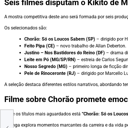
Seis filmes disputam o Kikito de M
A mostra competitiva deste ano será formada por seis produç
Os selecionados são:
Chorão: Só os Loucos Sabem (SP)
– dirigido por 
Feito Pipa (CE)
– novo trabalho de Allan Deberton.
Justino – Nos Bastidores do Reino (DF)
– drama di
Leite em Pó (MG/SP/RN)
– estreia de Carlos Segun
Nosso Segredo (MG)
– primeiro longa de ficção di
Pele de Rinoceronte (RJ)
– dirigido por Marcello 
A seleção destaca diferentes estilos narrativos, abordando tem
Filme sobre Chorão promete emoc
Entre os títulos mais aguardados está
“Chorão: Só os Louco
ch
O longa explora momentos marcantes da carreira e da vida pe