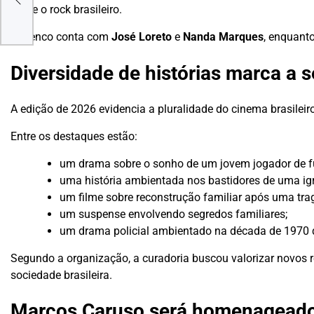
sobre o rock brasileiro.
gos?
O elenco conta com
José Loreto
e
Nanda Marques
, enquant
Diversidade de histórias marca a 
A edição de 2026 evidencia a pluralidade do cinema brasileiro
Entre os destaques estão:
um drama sobre o sonho de um jovem jogador de fu
uma história ambientada nos bastidores de uma igr
um filme sobre reconstrução familiar após uma tra
um suspense envolvendo segredos familiares;
um drama policial ambientado na década de 1970 q
Segundo a organização, a curadoria buscou valorizar novos re
sociedade brasileira.
Marcos Caruso será homenagead