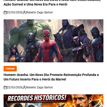
Ação Surreal e Uma Nova Era Para o Herói
22/03/2026
Roberto Zago Sartori
on
CINEMA
POSTED
IN
Homem-Aranha: Um Novo Dia Promete Reinvenção Profunda e
Um Futuro Incerto Para o Herói da Marvel
22/03/2026
Roberto Zago Sartori
on