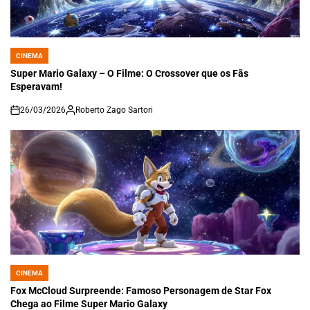
CINEMA
POSTED
IN
Super Mario Galaxy – O Filme: O Crossover que os Fãs
Esperavam!
26/03/2026
Roberto Zago Sartori
on
CINEMA
POSTED
IN
Fox McCloud Surpreende: Famoso Personagem de Star Fox
Chega ao Filme Super Mario Galaxy