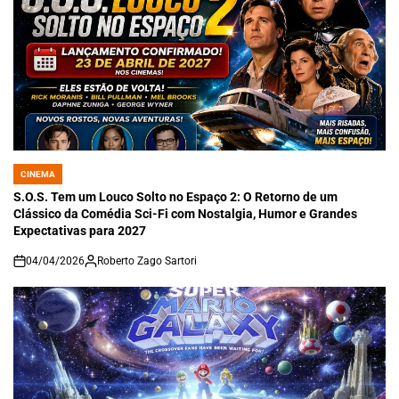
CINEMA
POSTED
IN
S.O.S. Tem um Louco Solto no Espaço 2: O Retorno de um
Clássico da Comédia Sci-Fi com Nostalgia, Humor e Grandes
Expectativas para 2027
04/04/2026
Roberto Zago Sartori
on