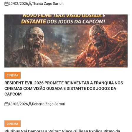
20/02/2026
Thaisa Zago Sartori
on
CINEMA
POSTED
IN
RESIDENT EVIL 2026 PROMETE REINVENTAR A FRANQUIA NOS
CINEMAS COM VISÃO OUSADA E DISTANTE DOS JOGOS DA
CAPCOM
18/02/2026
Roberto Zago Sartori
on
CINEMA
POSTED
IN
Pluribus Vai Demorar a Voltar: Vince Gilligan Explica Ritmo da
Série e Atiça Curiosidade Sobre a 2ª Temporada