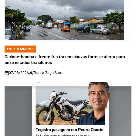
ENTRETENIMENTO
POSTED
IN
Ciclone-bomba e frente fria trazem chuvas fortes e alerta para
onze estados brasileiros
07/08/2026
Thaisa Zago Sartori
on