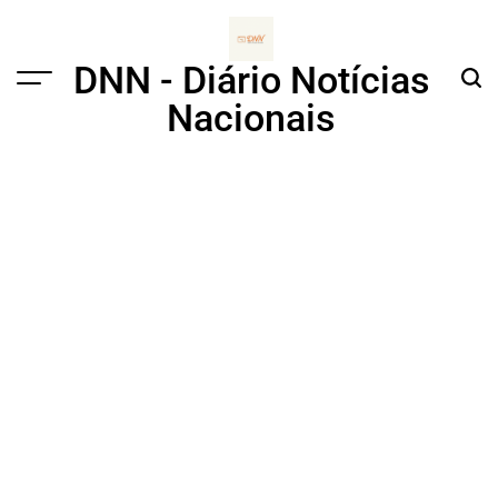
Skip
to
content
DNN - Diário Notícias
Menu
Sear
Nacionais