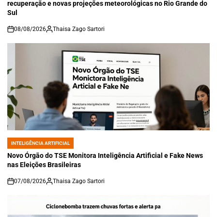
recuperação e novas projeções meteorológicas no Rio Grande do
Sul
08/08/2026
Thaisa Zago Sartori
on
INTELIGÊNCIA ARTIFICIAL
POSTED
IN
Novo Órgão do TSE Monitora Inteligência Artificial e Fake News
nas Eleições Brasileiras
07/08/2026
Thaisa Zago Sartori
on