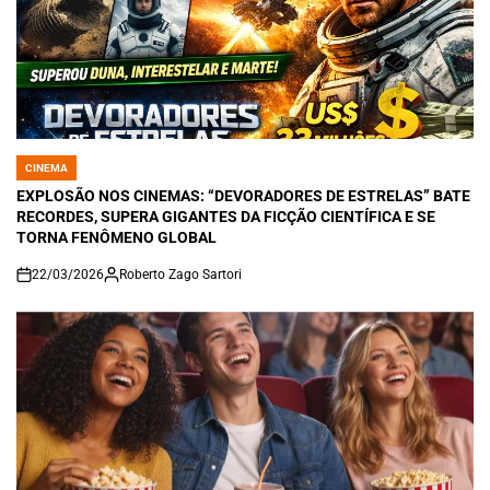
CINEMA
POSTED
IN
EXPLOSÃO NOS CINEMAS: “DEVORADORES DE ESTRELAS” BATE
RECORDES, SUPERA GIGANTES DA FICÇÃO CIENTÍFICA E SE
TORNA FENÔMENO GLOBAL
22/03/2026
Roberto Zago Sartori
on