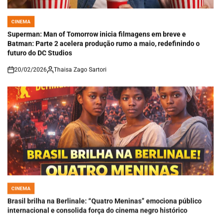
CINEMA
POSTED
IN
Superman: Man of Tomorrow inicia filmagens em breve e
Batman: Parte 2 acelera produção rumo a maio, redefinindo o
futuro do DC Studios
20/02/2026
Thaisa Zago Sartori
on
CINEMA
POSTED
IN
Brasil brilha na Berlinale: “Quatro Meninas” emociona público
internacional e consolida força do cinema negro histórico