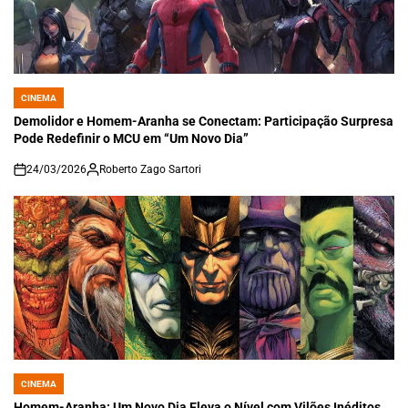
CINEMA
POSTED
IN
Demolidor e Homem-Aranha se Conectam: Participação Surpresa
Pode Redefinir o MCU em “Um Novo Dia”
24/03/2026
Roberto Zago Sartori
on
CINEMA
POSTED
IN
Homem-Aranha: Um Novo Dia Eleva o Nível com Vilões Inéditos,