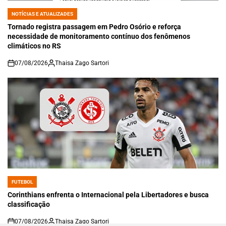
NOTÍCIAS E ATUALIZADES
POSTED
IN
Tornado registra passagem em Pedro Osório e reforça
necessidade de monitoramento contínuo dos fenômenos
climáticos no RS
07/08/2026
Thaisa Zago Sartori
on
FUTEBOL
POSTED
IN
Corinthians enfrenta o Internacional pela Libertadores e busca
classificação
07/08/2026
Thaisa Zago Sartori
on