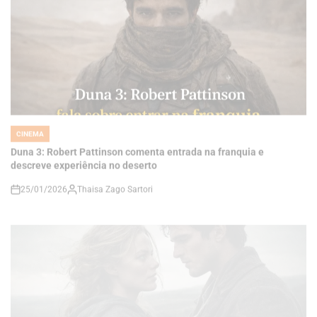
CINEMA
POSTED
IN
Duna 3: Robert Pattinson comenta entrada na franquia e
descreve experiência no deserto
25/01/2026
Thaisa Zago Sartori
on
CINEMA
POSTED