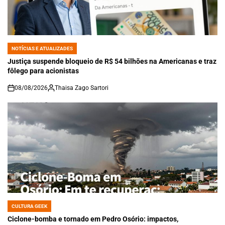
NOTÍCIAS E ATUALIZADES
POSTED
IN
Justiça suspende bloqueio de R$ 54 bilhões na Americanas e traz
fôlego para acionistas
08/08/2026
Thaisa Zago Sartori
on
CULTURA GEEK
POSTED
IN
Ciclone-bomba e tornado em Pedro Osório: impactos,