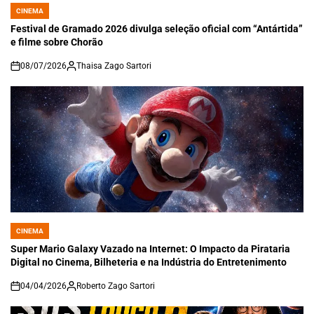
CINEMA
POSTED
IN
Festival de Gramado 2026 divulga seleção oficial com “Antártida”
e filme sobre Chorão
08/07/2026
Thaisa Zago Sartori
on
CINEMA
POSTED
IN
Super Mario Galaxy Vazado na Internet: O Impacto da Pirataria
Digital no Cinema, Bilheteria e na Indústria do Entretenimento
04/04/2026
Roberto Zago Sartori
on