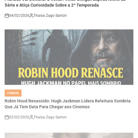
04/02/2026
Thaisa Zago Sartori
on
CINEMA
POSTED
IN
Robin Hood Renascido: Hugh Jackman Lidera Releitura Sombria
Que Já Tem Data Para Chegar aos Cinemas
03/02/2026
Thaisa Zago Sartori
on