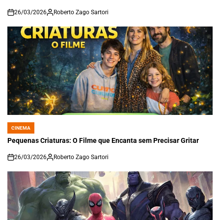
26/03/2026
Roberto Zago Sartori
on
CINEMA
POSTED
IN
Pequenas Criaturas: O Filme que Encanta sem Precisar Gritar
26/03/2026
Roberto Zago Sartori
on