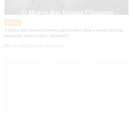
IN
O Morro dos Ventos Uivantes ganha novo clipe e revela diálogo
marcante entre Cathy e Heathcliff
25/01/2026
Thaisa Zago Sartori
on
CINEMA
POSTED
IN
Homem-Aranha: Sam Raimi descarta quarto filme e confirma que
não deve retornar à franquia
25/01/2026
Thaisa Zago Sartori
on