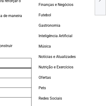
ra reforçar o
Ene
Finanças e Negócios
Hea
Futebol
na de maneira
Gastronomia
Inteligência Artificial
nstruir
Música
Notícias e Atualizades
Nutrição e Exercícios
Ofertas
Pets
Redes Sociais