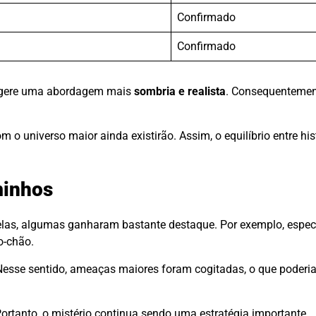
Confirmado
Confirmado
sugere uma abordagem mais
sombria e realista
. Consequentement
 o universo maior ainda existirão. Assim, o equilíbrio entre his
minhos
 elas, algumas ganharam bastante destaque. Por exemplo, espec
o-chão.
Nesse sentido, ameaças maiores foram cogitadas, o que poderia
rtanto, o mistério continua sendo uma estratégia importante.