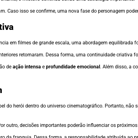
am. Caso isso se confirme, uma nova fase do personagem poder
tiva
ência em filmes de grande escala, uma abordagem equilibrada fo
teriores retornaram. Dessa forma, uma continuidade criativa fo
ção de
ação intensa
e
profundidade emocional
. Além disso, a c
m
l do herói dentro do universo cinematográfico. Portanto, não s
Por outro, decisões importantes poderão influenciar os próximos 
ro da franquia. Dessa forma, a responsabilidade atribuída ao pr