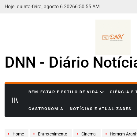
Skip
Hoje: quinta-feira, agosto 6 2026
6
:
50
:
57
AM
to
content
DNN - Diário Notíc
BEM-ESTAR E ESTILO DE VIDA
CIÊNCIA E
GASTRONOMIA
NOTÍCIAS E ATUALIZADES
Home
Entretenimento
Cinema
Homem-Aranha: Um Nov