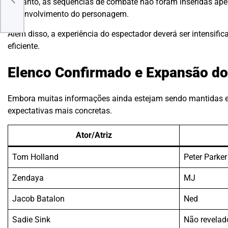
Portanto, as sequências de combate não foram inseridas apen
ói
desenvolvimento do personagem.
Além disso, a experiência do espectador deverá ser intensifi
eficiente.
Elenco Confirmado e Expansão do
Embora muitas informações ainda estejam sendo mantidas em
expectativas mais concretas.
Ator/Atriz
Tom Holland
Peter Parker
Zendaya
MJ
Jacob Batalon
Ned
Sadie Sink
Não revelad