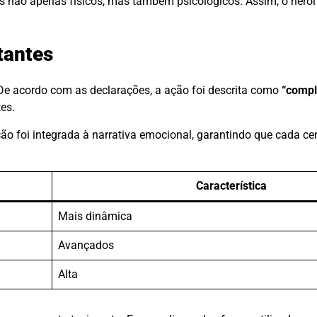
s não apenas físicos, mas também psicológicos. Assim, o herói
tantes
 De acordo com as declarações, a ação foi descrita como
“comp
es.
ação foi integrada à narrativa emocional, garantindo que cada c
Característica
Mais dinâmica
Avançados
Alta