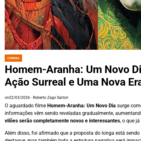
CINEMA
POSTED
IN
Homem-Aranha: Um Novo Dia 
Ação Surreal e Uma Nova Era
on
22/03/2026
Roberto Zago Sartori
O aguardado filme
Homem-Aranha: Um Novo Dia
surge com
informações vêm sendo reveladas gradualmente, aumentando a
vilões serão completamente novos e interessantes
, o que j
Além disso, foi afirmado que a proposta do longa está sendo
destaque, mas também toda a estrutura narrativa será impa