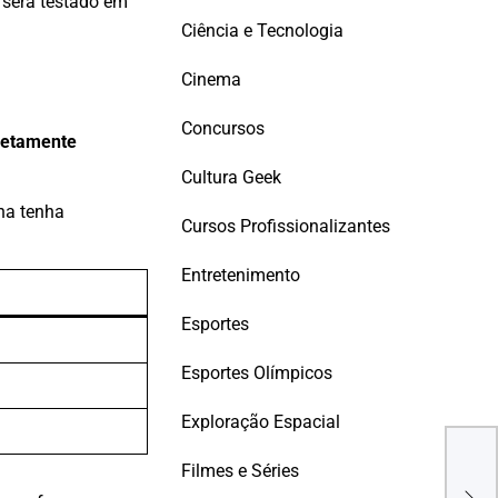
 será testado em
Ciência e Tecnologia
Cinema
Concursos
letamente
Cultura Geek
ena tenha
Cursos Profissionalizantes
Entretenimento
Esportes
Esportes Olímpicos
Exploração Espacial
KAT
Filmes e Séries
202