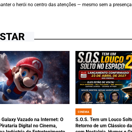
 manter o herói no centro das atenções — mesmo sem a presença 
OSTAR
CINEMA
POSTED
IN
 Galaxy Vazado na Internet: O
S.O.S. Tem um Louco Solt
irataria Digital no Cinema,
Retorno de um Clássico da