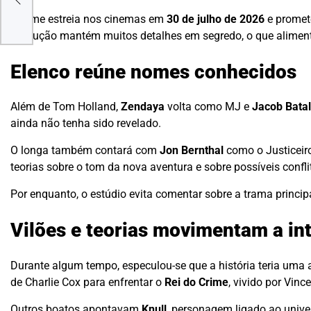
o
O filme estreia nos cinemas em
30 de julho de 2026
e promet
produção mantém muitos detalhes em segredo, o que aliment
Elenco reúne nomes conhecidos
Além de Tom Holland,
Zendaya
volta como MJ e
Jacob Bata
ainda não tenha sido revelado.
O longa também contará com
Jon Bernthal
como o Justiceir
teorias sobre o tom da nova aventura e sobre possíveis confli
Por enquanto, o estúdio evita comentar sobre a trama princ
Vilões e teorias movimentam a in
Durante algum tempo, especulou-se que a história teria um
de Charlie Cox para enfrentar o
Rei do Crime
, vivido por Vin
Outros boatos apontavam
Knull
, personagem ligado ao unive