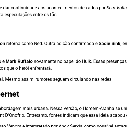
e dar continuidade aos acontecimentos deixados por
Sem Volta
a especulações entre os fãs.
lon
retorna como Ned. Outra adição confirmada é
Sadie Sink
, e
o e
Mark Ruffalo
novamente no papel do Hulk. Essas presença
tos que o herói enfrentará.
ipal. Mesmo assim, rumores seguem circulando nas redes.
ternet
a abordagem mais urbana. Nessa versão, o Homem-Aranha se uni
cent D’Onofrio. Entretanto, fontes indicam que essa ideia acabou
rso Venom e interpretado por Andy Serkis, como possível anta