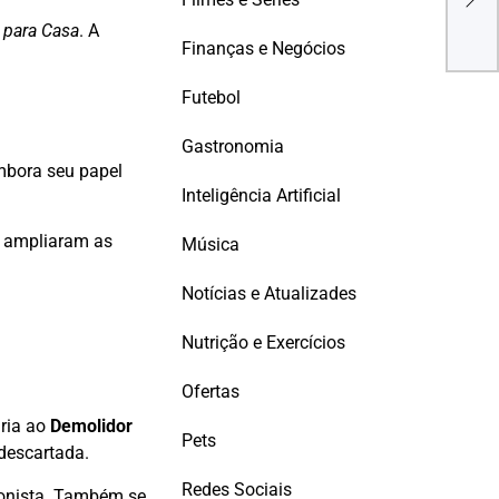
marc
 para Casa
. A
Finanças e Negócios
Futebol
Gastronomia
mbora seu papel
Inteligência Artificial
s ampliaram as
Música
Notícias e Atualizades
Nutrição e Exercícios
Ofertas
ria ao
Demolidor
Pets
 descartada.
Redes Sociais
gonista. Também se