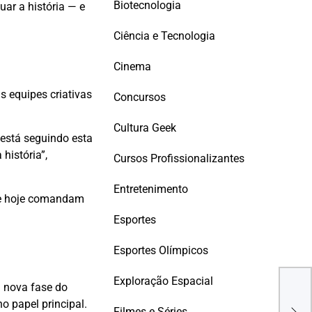
Biotecnologia
ar a história — e
Ciência e Tecnologia
Cinema
s equipes criativas
Concursos
Cultura Geek
 está seguindo esta
história”,
Cursos Profissionalizantes
Entretenimento
que hoje comandam
Esportes
Esportes Olímpicos
Exploração Espacial
a nova fase do
O M
o papel principal.
ganh
Filmes e Séries