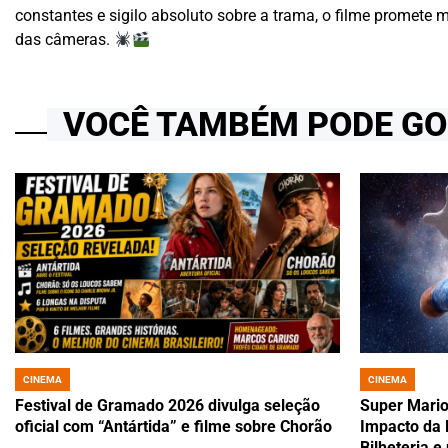
constantes e sigilo absoluto sobre a trama, o filme promete
das câmeras.
VOCÊ TAMBÉM PODE G
CINEMA
CINEMA
POSTED
POSTED
IN
IN
Festival de Gramado 2026 divulga seleção
Super Mario
oficial com “Antártida” e filme sobre Chorão
Impacto da P