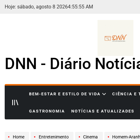
Skip
Hoje: sábado, agosto 8 2026
4
:
55
:
57
AM
to
content
DNN - Diário Notíc
BEM-ESTAR E ESTILO DE VIDA
CIÊNCIA E
GASTRONOMIA
NOTÍCIAS E ATUALIZADES
Home
Entretenimento
Cinema
Homem-Aranha: Sam