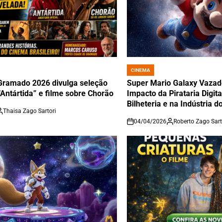
CINEMA
POSTED
IN
 Gramado 2026 divulga seleção
Super Mario Galaxy Vazado
“Antártida” e filme sobre Chorão
Impacto da Pirataria Digit
Bilheteria e na Indústria 
Thaisa Zago Sartori
04/04/2026
Roberto Zago Sart
on