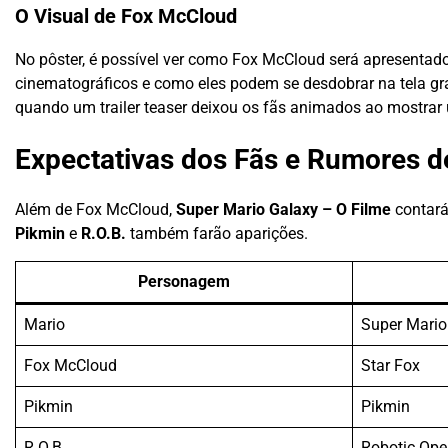
O Visual de Fox McCloud
No pôster, é possível ver como Fox McCloud será apresentado
cinematográficos e como eles podem se desdobrar na tela gran
quando um trailer teaser deixou os fãs animados ao mostrar
Expectativas dos Fãs e Rumores d
Além de Fox McCloud,
Super Mario Galaxy – O Filme
contará
Pikmin
e
R.O.B.
também farão aparições.
Personagem
Mario
Super Mario
Fox McCloud
Star Fox
Pikmin
Pikmin
R.O.B.
Robotic Ope