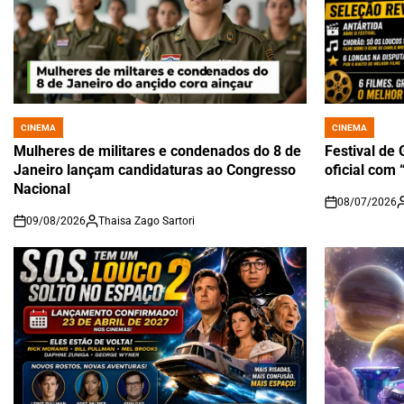
CINEMA
CINEMA
POSTED
POSTED
IN
IN
Mulheres de militares e condenados do 8 de
Festival de
Janeiro lançam candidaturas ao Congresso
oficial com 
Nacional
08/07/2026
on
09/08/2026
Thaisa Zago Sartori
on