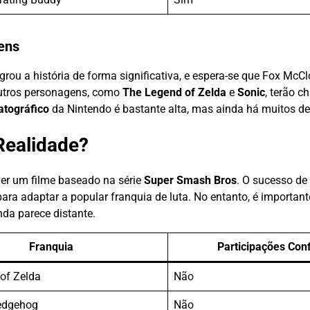
ens
grou a história de forma significativa, e espera-se que Fox McC
utros personagens, como
The Legend of Zelda
e
Sonic
, terão c
atográfico
da Nintendo é bastante alta, mas ainda há muitos des
Realidade?
ver um filme baseado na série
Super Smash Bros
. O sucesso de
ra adaptar a popular franquia de luta. No entanto, é importante
nda parece distante.
Franquia
Participações Con
of Zelda
Não
edgehog
Não