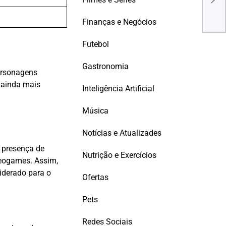
Che
Finanças e Negócios
Futebol
Gastronomia
ersonagens
a ainda mais
Inteligência Artificial
Música
Notícias e Atualizades
 presença de
Nutrição e Exercícios
eogames. Assim,
iderado para o
Ofertas
Pets
Redes Sociais