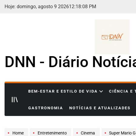
Skip
Hoje: domingo, agosto 9 2026
12
:
18
:
10
PM
to
content
DNN - Diário Notíc
BEM-ESTAR E ESTILO DE VIDA
CIÊNCIA E
GASTRONOMIA
NOTÍCIAS E ATUALIZADES
Home
Entretenimento
Cinema
Super Mario G