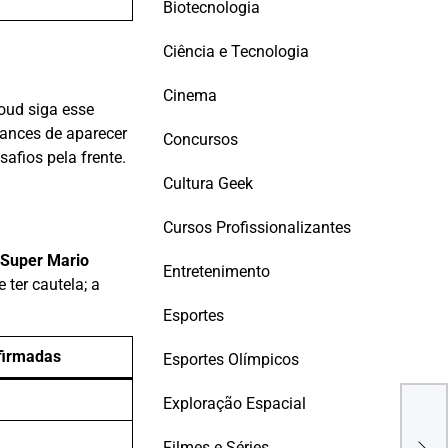
Biotecnologia
Ciência e Tecnologia
Cinema
loud siga esse
hances de aparecer
Concursos
afios pela frente.
Cultura Geek
Cursos Profissionalizantes
Super Mario
Entretenimento
 ter cautela; a
Esportes
firmadas
Esportes Olímpicos
Exploração Espacial
Geel
Comp
Filmes e Séries