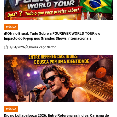
MÚSICA
POSTED
IN
iKON no Brasil: Tudo Sobre a FOUREVER WORLD TOUR e o
Impacto do K-pop nos Grandes Shows Internacionais
01/04/2026
Thaisa Zago Sartori
on
MÚSICA
POSTED
IN
Djo no Lollapalooza 2026: Entre Referências Indies, Carisma de