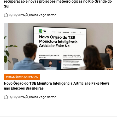
recuperação e novas projeções meteorológicas no Rio Grande do
Sul
08/08/2026
Thaisa Zago Sartori
on
INTELIGÊNCIA ARTIFICIAL
POSTED
IN
Novo Órgão do TSE Monitora Inteligência Artificial e Fake News
nas Eleições Brasileiras
07/08/2026
Thaisa Zago Sartori
on