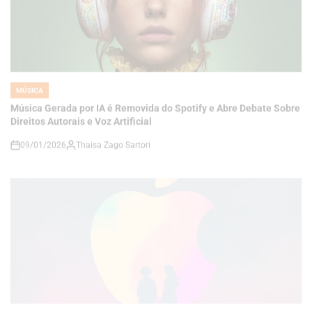
MÚSICA
POSTED
IN
Música Gerada por IA é Removida do Spotify e Abre Debate Sobre
Direitos Autorais e Voz Artificial
09/01/2026
Thaisa Zago Sartori
on
MÚSICA
POSTED
IN
Como criar uma playlist do Apple Music com seus amigos para o
Ano Novo
28/12/2025
Thaisa Zago Sartori