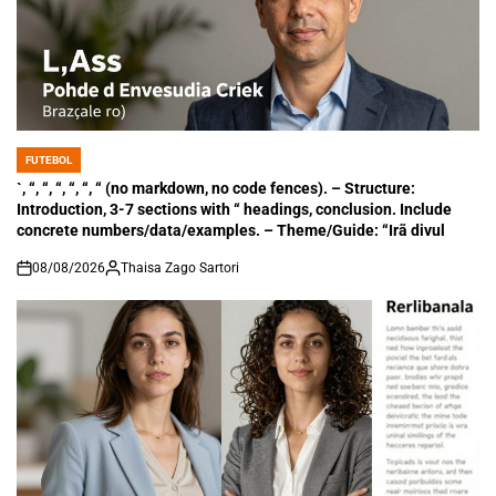
FUTEBOL
POSTED
IN
`, “, “, “, “, “, “ (no markdown, no code fences). – Structure:
Introduction, 3-7 sections with “ headings, conclusion. Include
concrete numbers/data/examples. – Theme/Guide: “Irã divul
08/08/2026
Thaisa Zago Sartori
on