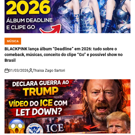
MÚSICA
POSTED
IN
BLACKPINK lança álbum “Deadline” em 2026: tudo sobre o
comeback, músicas, conceito do clipe “Go” e possível show no
Brasil
01/03/2026
Thaisa Zago Sartori
on