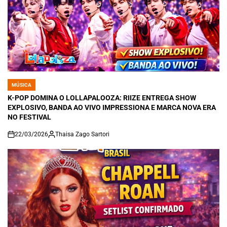
MÚSICA
POSTED
IN
K-POP DOMINA O LOLLAPALOOZA: RIIZE ENTREGA SHOW
EXPLOSIVO, BANDA AO VIVO IMPRESSIONA E MARCA NOVA ERA
NO FESTIVAL
22/03/2026
Thaisa Zago Sartori
on