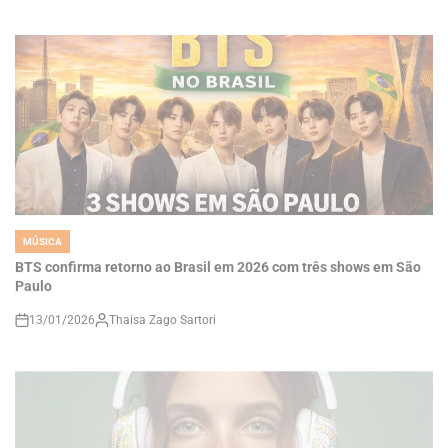
MÚSICA
POSTED
IN
BTS confirma retorno ao Brasil em 2026 com três shows em São
Paulo
13/01/2026
Thaisa Zago Sartori
on