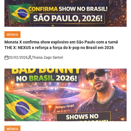
MÚSICA
POSTED
IN
Monsta X confirma show explosivo em São Paulo com a turnê
THE X: NEXUS e reforça a força do k-pop no Brasil em 2026
20/02/2026
Thaisa Zago Sartori
on
MÚSICA
POSTED
IN
Bad Bunny no Brasil 2026: Datas no Allianz Parque, detalhes