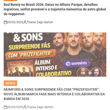
logísticos, setlist provável e a trajetória meteórica do astro global
do reggaeton
20/02/2026
Thaisa Zago Sartori
on
MÚSICA
POSTED
IN
MUMFORD & SONS SURPREENDE FÃS COM “PRIZEFIGHTER”:
NOVO ÁLBUM MARCA FASE MAIS INTENSA E COLABORATIVA DA
BANDA EM 2026
20/02/2026
Thaisa Zago Sartori
on