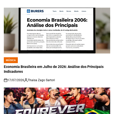
MÚSICA
POSTED
IN
Economia Brasileira em Julho de 2026: Análise dos Principais
Indicadores
17/07/2026
Thaisa Zago Sartori
on