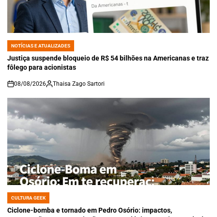
NOTÍCIAS E ATUALIZADES
POSTED
IN
Justiça suspende bloqueio de R$ 54 bilhões na Americanas e traz
fôlego para acionistas
08/08/2026
Thaisa Zago Sartori
on
CULTURA GEEK
POSTED
IN
Ciclone-bomba e tornado em Pedro Osório: impactos,