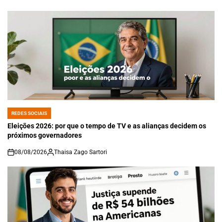
on
REDES SOCIAIS
POSTED
IN
Eleições 2026: por que o tempo de TV e as alianças decidem os
próximos governadores
08/08/2026
Thaisa Zago Sartori
on