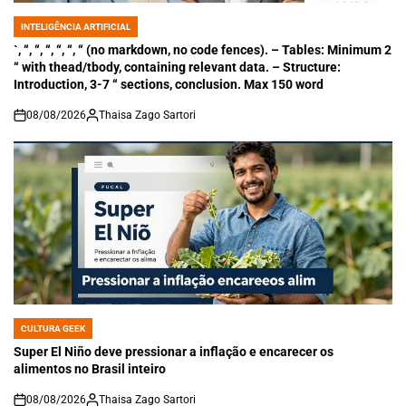
INTELIGÊNCIA ARTIFICIAL
POSTED
IN
`, “, “, “, “, “, “ (no markdown, no code fences). – Tables: Minimum 2
“ with thead/tbody, containing relevant data. – Structure:
Introduction, 3-7 “ sections, conclusion. Max 150 word
08/08/2026
Thaisa Zago Sartori
on
CULTURA GEEK
POSTED
IN
Super El Niño deve pressionar a inflação e encarecer os
alimentos no Brasil inteiro
08/08/2026
Thaisa Zago Sartori