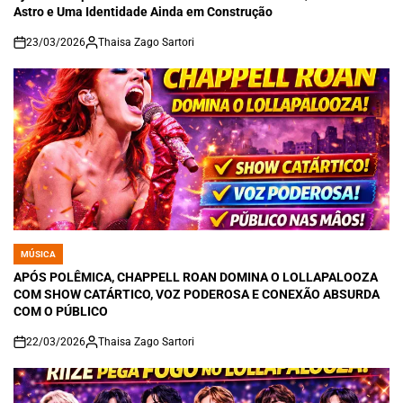
Astro e Uma Identidade Ainda em Construção
23/03/2026
Thaisa Zago Sartori
on
MÚSICA
POSTED
IN
APÓS POLÊMICA, CHAPPELL ROAN DOMINA O LOLLAPALOOZA
COM SHOW CATÁRTICO, VOZ PODEROSA E CONEXÃO ABSURDA
COM O PÚBLICO
22/03/2026
Thaisa Zago Sartori
on