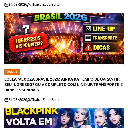
21/03/2026
Thaisa Zago Sartori
on
MÚSICA
POSTED
IN
LOLLAPALOOZA BRASIL 2026: AINDA DÁ TEMPO DE GARANTIR
SEU INGRESSO? GUIA COMPLETO COM LINE-UP, TRANSPORTE E
DICAS ESSENCIAIS
21/03/2026
Thaisa Zago Sartori
on