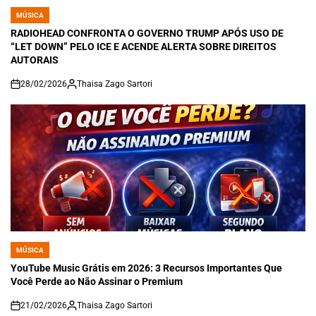
MÚSICA
POSTED
IN
RADIOHEAD CONFRONTA O GOVERNO TRUMP APÓS USO DE
“LET DOWN” PELO ICE E ACENDE ALERTA SOBRE DIREITOS
AUTORAIS
28/02/2026
Thaisa Zago Sartori
on
MÚSICA
POSTED
IN
YouTube Music Grátis em 2026: 3 Recursos Importantes Que
Você Perde ao Não Assinar o Premium
21/02/2026
Thaisa Zago Sartori
on