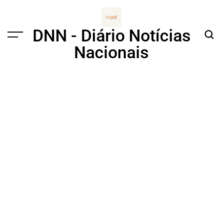
Skip
to
content
DNN - Diário Notícias
Menu
Sear
Nacionais