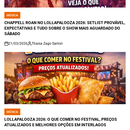
MÚSICA
POSTED
IN
CHAPPELL ROAN NO LOLLAPALOOZA 2026: SETLIST PROVÁVEL,
EXPECTATIVAS E TUDO SOBRE O SHOW MAIS AGUARDADO DO
SÁBADO
21/03/2026
Thaisa Zago Sartori
on
MÚSICA
POSTED
IN
LOLLAPALOOZA 2026: O QUE COMER NO FESTIVAL, PREÇOS
ATUALIZADOS E MELHORES OPÇÕES EM INTERLAGOS